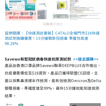
點擊圖片放大
延伸閱讀：【快速測試套裝】CATALO全線門市$16快速
測試劑換購優惠！15分鐘驗新冠病毒 準確性高達
98.26%
Savewo新型冠狀病毒快速抗原測試劑
>>按此選購<<
產品由香港口罩品牌Savewo聯乘DEEPBLUE合作推出，
抗疫優惠價低至$18買到。產品已獲得歐盟CE認證，主
要以採集鼻液樣本作檢測，能有效檢測Omicron及Delta
變種病毒，準確度達至99%，最快15分鐘就能知道檢測
結果。