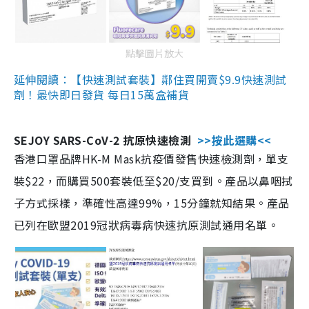
點擊圖片放大
延伸閱讀：【快速測試套裝】鄰住買開賣$9.9快速測試
劑！最快即日發貨 每日15萬盒補貨
SEJOY SARS-CoV-2 抗原快速檢測
>>按此選購<<
香港口罩品牌HK-M Mask抗疫價發售快速檢測劑，單支
裝$22，而購買500套裝低至$20/支買到。產品以鼻咽拭
子方式採樣，準確性高達99%，15分鐘就知結果。產品
已列在歐盟2019冠狀病毒病快速抗原測試通用名單。