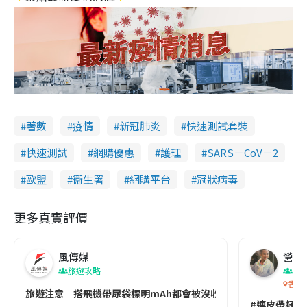
著數
疫情
新冠肺炎
快速測試套裝
快速測試
網購優惠
護理
SARS－CoV－2
歐盟
衞生署
網購平台
冠狀病毒
更多真實評價
風傳媒
營養教
旅遊攻略
生
香港
旅遊注意｜搭飛機帶尿袋標明mAh都會被沒收😱出發前切記檢查「1
#連皮帶籽都