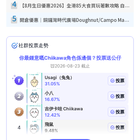
4
【8月生日優惠2026】全港85大食買玩著數攻略 自助餐/火鍋放題同行免費＋誠品/DONKI送現金券
5
開倉優惠｜銅鑼灣時代廣場Doughnut/Campo Marzio開倉低至1折！背囊、書包、手袋劈價$200起