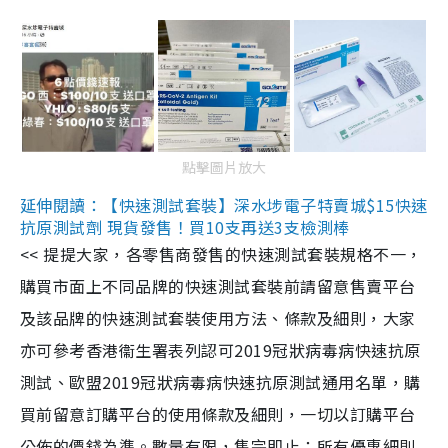
點擊圖片放大
延伸閱讀：【快速測試套裝】深水埗電子特賣城$15快速
抗原測試劑 現貨發售！買10支再送3支檢測棒
<< 提提大家，各零售商發售的快速測試套裝規格不一，
購買市面上不同品牌的快速測試套裝前請留意售賣平台
及該品牌的快速測試套裝使用方法、條款及細則，大家
亦可參考香港衞生署表列認可2019冠狀病毒病快速抗原
測試、歐盟2019冠狀病毒病快速抗原測試通用名單，購
買前留意訂購平台的使用條款及細則，一切以訂購平台
公佈的價錢為準。數量有限，售完即止；所有優惠細則