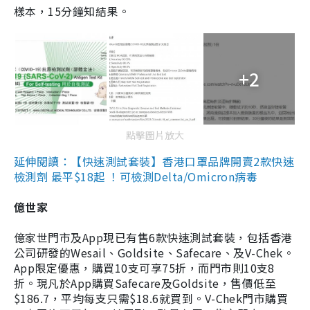
樣本，15分鐘知結果。
+2
點擊圖片放大
延伸閱讀：【快速測試套裝】香港口罩品牌開賣2款快速
檢測劑 最平$18起 ！可檢測Delta/Omicron病毒
億世家
億家世門市及App現已有售6款快速測試套裝，包括香港
公司研發的Wesail、Goldsite、Safecare、及V-Chek。
App限定優惠，購買10支可享75折，而門市則10支8
折。現凡於App購買Safecare及Goldsite，售價低至
$186.7，平均每支只需$18.6就買到。V-Chek門市購買