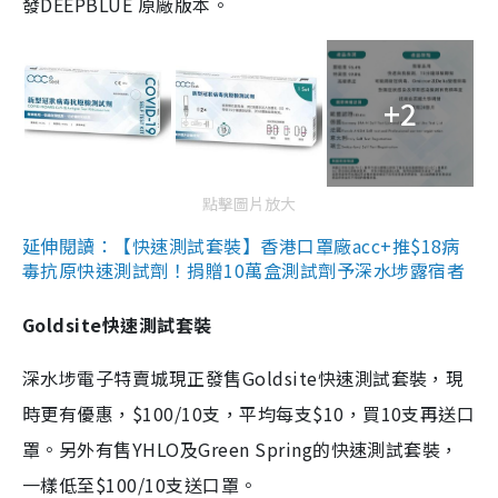
發DEEPBLUE 原廠版本。
+2
點擊圖片放大
延伸閱讀：【快速測試套裝】香港口罩廠acc+推$18病
毒抗原快速測試劑！捐贈10萬盒測試劑予深水埗露宿者
Goldsite快速測試套裝
深水埗電子特賣城現正發售Goldsite快速測試套裝，現
時更有優惠，$100/10支，平均每支$10，買10支再送口
罩。另外有售YHLO及Green Spring的快速測試套裝，
一樣低至$100/10支送口罩。