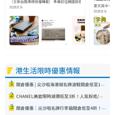
（文章由風傳媒授權轉載） 準備前往韓國旅遊的民眾，近期要特別留
夏天其中一種時
閱讀更多
閱讀更多
港生活限時優惠情報
1
開倉優惠 | 尖沙咀海港城名牌波鞋開倉低至1折！On鞋$899起／Joy&Peace鞋履$98起
2
CHANEL美妝限時減價低至3折！人氣粉底/唇膏/精華液低至$275！COCO香水都有平
3
開倉優惠｜尖沙咀名牌行李箱開倉低至4折！一連5日 American Tourister/ace./Hallmark $200起！