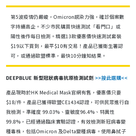
第5波疫情仍嚴峻，Omicron感染力強，確診個案數
字持續高企。不少市民購買快速測試「看門口」或
陽性後作每日檢測。精選13款優惠價快速測試套裝
$19以下買到，最平$10有交易！產品已獲衛生署認
可，或通過歐盟標準，最快10分鐘知結果。
DEEPBLUE 新型冠狀病毒抗原檢測試劑
>>按此選購<<
產品現時於HK Medical Mask官網有售，優惠價只要
$18/件。產品已獲得歐盟CE1434認證，可供民眾進行自
我檢測。準確度 99.03%、靈敏度96.4%、特異性
99.8%，已經通過臨床實驗認證，有效檢測新冠病毒變
種毒株，包括Omicron 及Delta變種病毒。使用鼻拭子