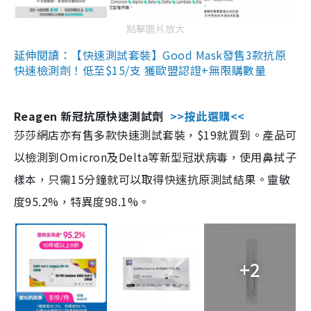
點擊圖片放大
延伸閱讀：【快速測試套裝】Good Mask發售3款抗原
快速檢測劑！低至$15/支 獲歐盟認證+無限購數量
Reagen 新冠抗原快速測試劑
>>按此選購<<
莎莎網店亦有售多款快速測試套裝，$19就買到。產品可
以檢測到Omicron及Delta等新型冠狀病毒，使用鼻拭子
樣本，只需15分鐘就可以取得快速抗原測試結果。靈敏
度95.2%，特異度98.1%。
+2