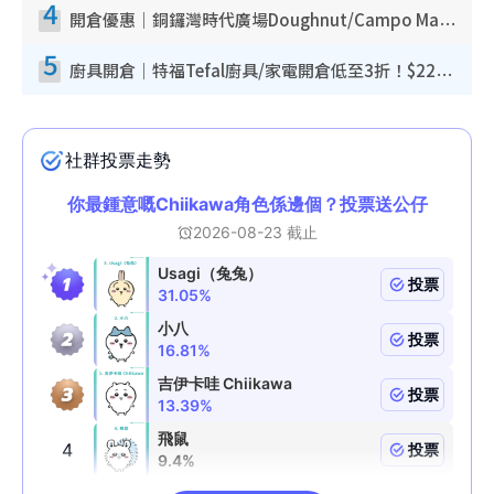
4
開倉優惠｜銅鑼灣時代廣場Doughnut/Campo Marzio開倉低至1折！背囊、書包、手袋劈價$200起
5
廚具開倉｜特福Tefal廚具/家電開倉低至3折！$220起買平底鍋/炒鑊/湯煲！電飯煲/吸塵機/燙斗$418起