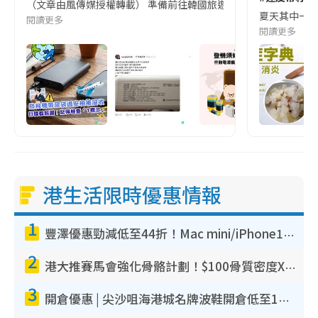
（文章由風傳媒授權轉載） 準備前往韓國旅遊的民眾，近期要特別留
夏天其中一種時
閱讀更多
閱讀更多
港生活限時優惠情報
1
豐澤優惠勁減低至44折！Mac mini/iPhone17Pro大減價！廚房家電$220起
2
港大推賽馬會強化骨骼計劃！$100骨質密度X光檢查 完成免費運動訓練送超市禮券！附參加資格
3
開倉優惠 | 尖沙咀海港城名牌波鞋開倉低至1折！On鞋$899起／Joy&Peace鞋履$98起