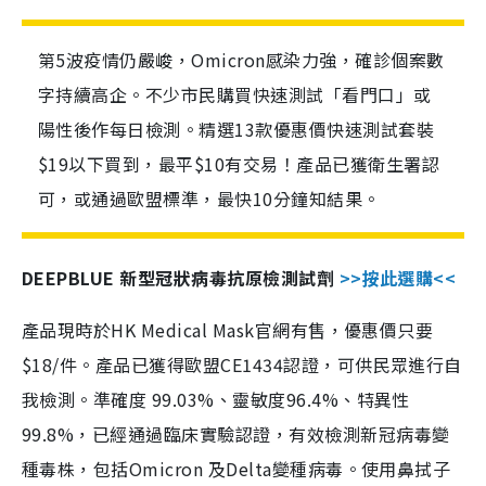
第5波疫情仍嚴峻，Omicron感染力強，確診個案數
字持續高企。不少市民購買快速測試「看門口」或
陽性後作每日檢測。精選13款優惠價快速測試套裝
$19以下買到，最平$10有交易！產品已獲衛生署認
可，或通過歐盟標準，最快10分鐘知結果。
DEEPBLUE 新型冠狀病毒抗原檢測試劑
>>按此選購<<
產品現時於HK Medical Mask官網有售，優惠價只要
$18/件。產品已獲得歐盟CE1434認證，可供民眾進行自
我檢測。準確度 99.03%、靈敏度96.4%、特異性
99.8%，已經通過臨床實驗認證，有效檢測新冠病毒變
種毒株，包括Omicron 及Delta變種病毒。使用鼻拭子