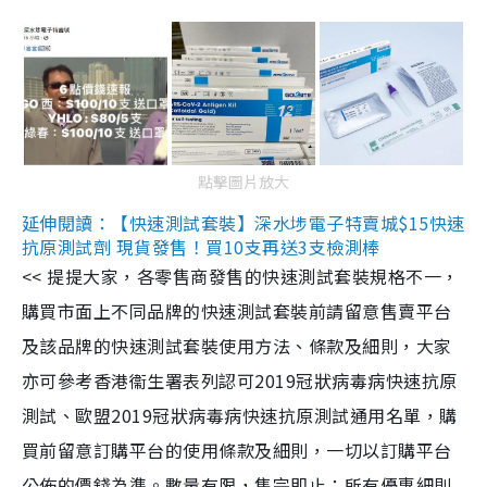
點擊圖片放大
延伸閱讀：【快速測試套裝】深水埗電子特賣城$15快速
抗原測試劑 現貨發售！買10支再送3支檢測棒
<< 提提大家，各零售商發售的快速測試套裝規格不一，
購買市面上不同品牌的快速測試套裝前請留意售賣平台
及該品牌的快速測試套裝使用方法、條款及細則，大家
亦可參考香港衞生署表列認可2019冠狀病毒病快速抗原
測試、歐盟2019冠狀病毒病快速抗原測試通用名單，購
買前留意訂購平台的使用條款及細則，一切以訂購平台
公佈的價錢為準。數量有限，售完即止；所有優惠細則