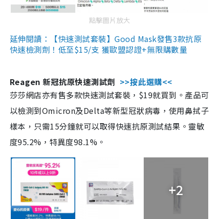
點擊圖片放大
延伸閱讀：【快速測試套裝】Good Mask發售3款抗原
快速檢測劑！低至$15/支 獲歐盟認證+無限購數量
Reagen 新冠抗原快速測試劑
>>按此選購<<
莎莎網店亦有售多款快速測試套裝，$19就買到。產品可
以檢測到Omicron及Delta等新型冠狀病毒，使用鼻拭子
樣本，只需15分鐘就可以取得快速抗原測試結果。靈敏
度95.2%，特異度98.1%。
+2