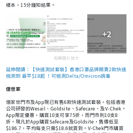
樣本，15分鐘知結果。
+2
點擊圖片放大
延伸閱讀：【快速測試套裝】香港口罩品牌開賣2款快速
檢測劑 最平$18起 ！可檢測Delta/Omicron病毒
億世家
億家世門市及App現已有售6款快速測試套裝，包括香港
公司研發的Wesail、Goldsite、Safecare、及V-Chek。
App限定優惠，購買10支可享75折，而門市則10支8
折。現凡於App購買Safecare及Goldsite，售價低至
$186.7，平均每支只需$18.6就買到。V-Chek門市購買