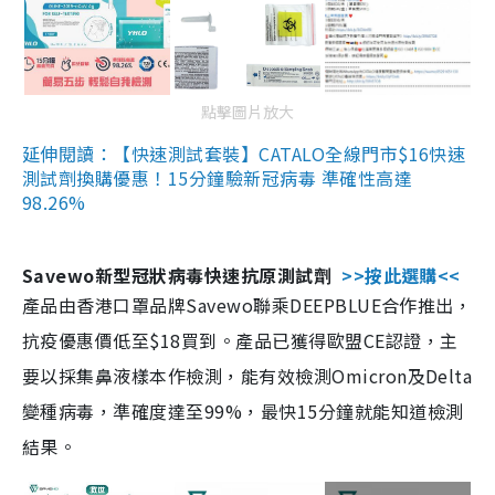
點擊圖片放大
延伸閱讀：【快速測試套裝】CATALO全線門市$16快速
測試劑換購優惠！15分鐘驗新冠病毒 準確性高達
98.26%
Savewo新型冠狀病毒快速抗原測試劑
>>按此選購<<
產品由香港口罩品牌Savewo聯乘DEEPBLUE合作推出，
抗疫優惠價低至$18買到。產品已獲得歐盟CE認證，主
要以採集鼻液樣本作檢測，能有效檢測Omicron及Delta
變種病毒，準確度達至99%，最快15分鐘就能知道檢測
結果。