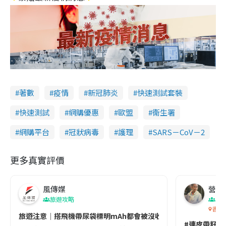
著數
疫情
新冠肺炎
快速測試套裝
快速測試
網購優惠
歐盟
衞生署
網購平台
冠狀病毒
護理
SARS－CoV－2
更多真實評價
風傳媒
營養教
旅遊攻略
生
香港
旅遊注意｜搭飛機帶尿袋標明mAh都會被沒收😱出發前切記檢查「1
#連皮帶籽都