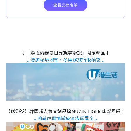
↓「森境奇緣夏日異想尋龍記」限定精品↓
↓漫遊秘境地墊、多用途旅行收納袋↓
【送您🐯】韓國超人氣文創品牌MUZIK TIGER 冰感風扇！
↓將萌虎嘅慵懶療癒帶返屋企↓