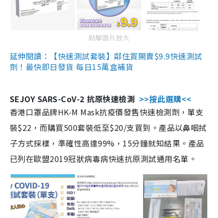
點擊圖片放大
延伸閱讀：【快速測試套裝】鄰住買開賣$9.9快速測試
劑！最快即日發貨 每日15萬盒補貨
SEJOY SARS-CoV-2 抗原快速檢測
>>按此選購<<
香港口罩品牌HK-M Mask抗疫價發售快速檢測劑，單支
裝$22，而購買500套裝低至$20/支買到。產品以鼻咽拭
子方式採樣，準確性高達99%，15分鐘就知結果。產品
已列在歐盟2019冠狀病毒病快速抗原測試通用名單。