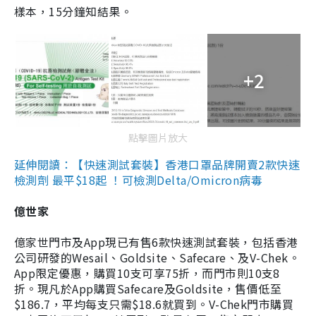
樣本，15分鐘知結果。
+2
點擊圖片放大
延伸閱讀：【快速測試套裝】香港口罩品牌開賣2款快速
檢測劑 最平$18起 ！可檢測Delta/Omicron病毒
億世家
億家世門市及App現已有售6款快速測試套裝，包括香港
公司研發的Wesail、Goldsite、Safecare、及V-Chek。
App限定優惠，購買10支可享75折，而門市則10支8
折。現凡於App購買Safecare及Goldsite，售價低至
$186.7，平均每支只需$18.6就買到。V-Chek門市購買