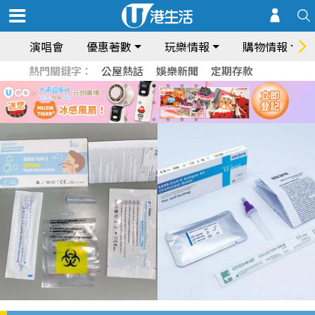
演唱會
優惠著數
玩樂情報
購物情報
熱門關鍵字：
公屋熱話
娛樂新聞
定期存款