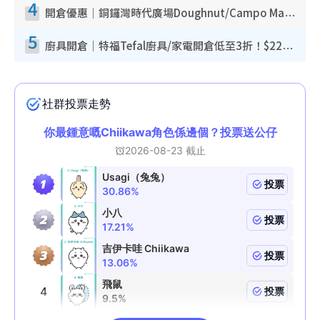
4
開倉優惠｜銅鑼灣時代廣場Doughnut/Campo Marzio開倉低至1折！背囊、書包、手袋劈價$200起
5
廚具開倉｜特福Tefal廚具/家電開倉低至3折！$220起買平底鍋/炒鑊/湯煲！電飯煲/吸塵機/燙斗$418起