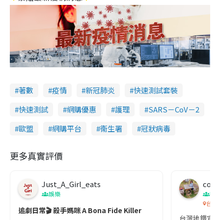
著數
疫情
新冠肺炎
快速測試套裝
快速測試
網購優惠
護理
SARS－CoV－2
歐盟
網購平台
衞生署
冠狀病毒
更多真實評價
Just_A_Girl_eats
co c
娛樂
吹
台灣
追劇日常🎬 殺手媽咪 A Bona Fide Killer
台灣地鐵宣