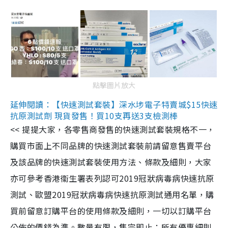
點擊圖片放大
延伸閱讀：【快速測試套裝】深水埗電子特賣城$15快速
抗原測試劑 現貨發售！買10支再送3支檢測棒
<< 提提大家，各零售商發售的快速測試套裝規格不一，
購買市面上不同品牌的快速測試套裝前請留意售賣平台
及該品牌的快速測試套裝使用方法、條款及細則，大家
亦可參考香港衞生署表列認可2019冠狀病毒病快速抗原
測試、歐盟2019冠狀病毒病快速抗原測試通用名單，購
買前留意訂購平台的使用條款及細則，一切以訂購平台
公佈的價錢為準。數量有限，售完即止；所有優惠細則