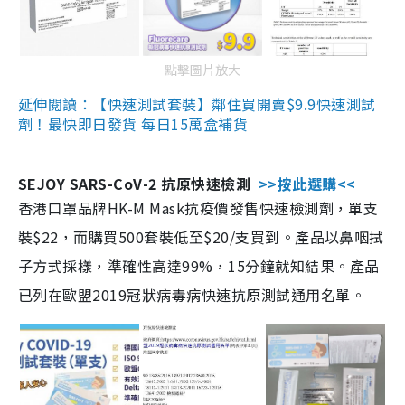
點擊圖片放大
延伸閱讀：【快速測試套裝】鄰住買開賣$9.9快速測試
劑！最快即日發貨 每日15萬盒補貨
SEJOY SARS-CoV-2 抗原快速檢測
>>按此選購<<
香港口罩品牌HK-M Mask抗疫價發售快速檢測劑，單支
裝$22，而購買500套裝低至$20/支買到。產品以鼻咽拭
子方式採樣，準確性高達99%，15分鐘就知結果。產品
已列在歐盟2019冠狀病毒病快速抗原測試通用名單。