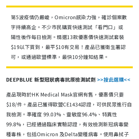
第5波疫情仍嚴峻，Omicron感染力強，確診個案數
字持續高企。不少市民購買快速測試「看門口」或
陽性後作每日檢測。精選13款優惠價快速測試套裝
$19以下買到，最平$10有交易！產品已獲衛生署認
可，或通過歐盟標準，最快10分鐘知結果。
DEEPBLUE 新型冠狀病毒抗原檢測試劑
>>按此選購<<
產品現時於HK Medical Mask官網有售，優惠價只要
$18/件。產品已獲得歐盟CE1434認證，可供民眾進行自
我檢測。準確度 99.03%、靈敏度96.4%、特異性
99.8%，已經通過臨床實驗認證，有效檢測新冠病毒變
種毒株，包括Omicron 及Delta變種病毒。使用鼻拭子