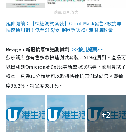
點擊圖片放大
延伸閱讀：【快速測試套裝】Good Mask發售3款抗原
快速檢測劑！低至$15/支 獲歐盟認證+無限購數量
Reagen 新冠抗原快速測試劑
>>按此選購<<
莎莎網店亦有售多款快速測試套裝，$19就買到。產品可
以檢測到Omicron及Delta等新型冠狀病毒，使用鼻拭子
樣本，只需15分鐘就可以取得快速抗原測試結果。靈敏
度95.2%，特異度98.1%。
+2