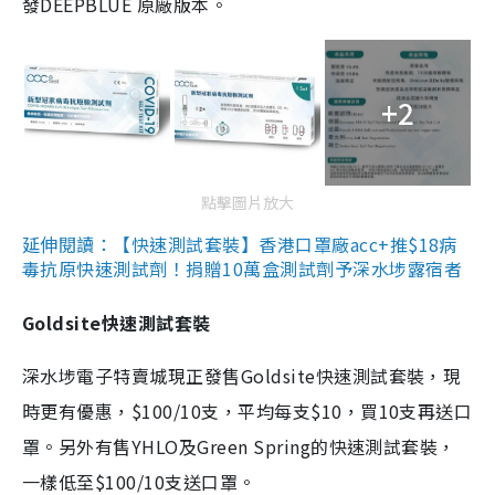
發DEEPBLUE 原廠版本。
+2
點擊圖片放大
延伸閱讀：【快速測試套裝】香港口罩廠acc+推$18病
毒抗原快速測試劑！捐贈10萬盒測試劑予深水埗露宿者
Goldsite快速測試套裝
深水埗電子特賣城現正發售Goldsite快速測試套裝，現
時更有優惠，$100/10支，平均每支$10，買10支再送口
罩。另外有售YHLO及Green Spring的快速測試套裝，
一樣低至$100/10支送口罩。