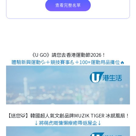
《U GO》請您去香港運動節2026！
體驗新興運動💦＋競技賽事💪＋100+運動用品攤位🔥
【送您🐯】韓國超人氣文創品牌MUZIK TIGER 冰感風扇！
↓將萌虎嘅慵懶療癒帶返屋企↓