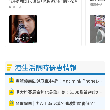
我最愛的韓國女演員孔曉振終於要回歸小螢幕啦!這次的劇本改編自同名
閱讀更多
閱讀更多
港生活限時優惠情報
1
豐澤優惠勁減低至44折！Mac mini/iPhone17Pro大減價！廚房家電$220起
2
港大推賽馬會強化骨骼計劃！$100骨質密度X光檢查 完成免費運動訓練送超市禮券！附參加資格
3
開倉優惠 | 尖沙咀海港城名牌波鞋開倉低至1折！On鞋$899起／Joy&Peace鞋履$98起