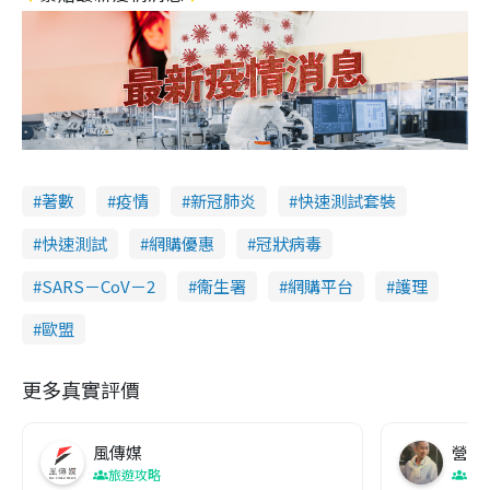
著數
疫情
新冠肺炎
快速測試套裝
快速測試
網購優惠
冠狀病毒
SARS－CoV－2
衞生署
網購平台
護理
歐盟
更多真實評價
風傳媒
營養教
旅遊攻略
生