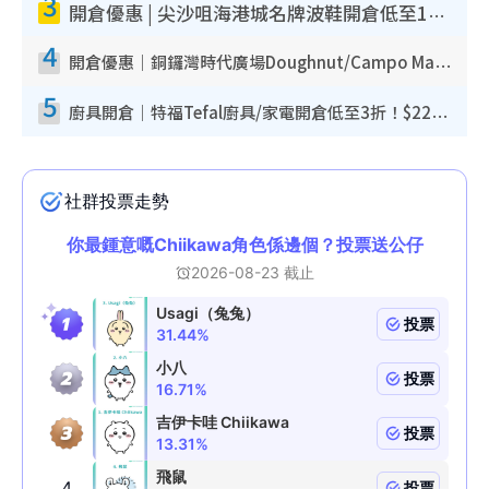
3
開倉優惠 | 尖沙咀海港城名牌波鞋開倉低至1折！On鞋$899起／Joy&Peace鞋履$98起
4
開倉優惠｜銅鑼灣時代廣場Doughnut/Campo Marzio開倉低至1折！背囊、書包、手袋劈價$200起
5
廚具開倉｜特福Tefal廚具/家電開倉低至3折！$220起買平底鍋/炒鑊/湯煲！電飯煲/吸塵機/燙斗$418起