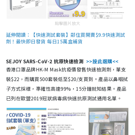
點擊圖片放大
延伸閱讀：【快速測試套裝】鄰住買開賣$9.9快速測試
劑！最快即日發貨 每日15萬盒補貨
SEJOY SARS-CoV-2 抗原快速檢測
>>按此選購<<
香港口罩品牌HK-M Mask抗疫價發售快速檢測劑，單支
裝$22，而購買500套裝低至$20/支買到。產品以鼻咽拭
子方式採樣，準確性高達99%，15分鐘就知結果。產品
已列在歐盟2019冠狀病毒病快速抗原測試通用名單。