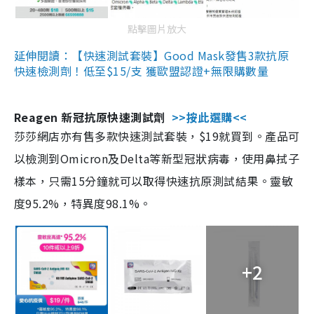
點擊圖片放大
延伸閱讀：【快速測試套裝】Good Mask發售3款抗原
快速檢測劑！低至$15/支 獲歐盟認證+無限購數量
Reagen 新冠抗原快速測試劑
>>按此選購<<
莎莎網店亦有售多款快速測試套裝，$19就買到。產品可
以檢測到Omicron及Delta等新型冠狀病毒，使用鼻拭子
樣本，只需15分鐘就可以取得快速抗原測試結果。靈敏
度95.2%，特異度98.1%。
+2