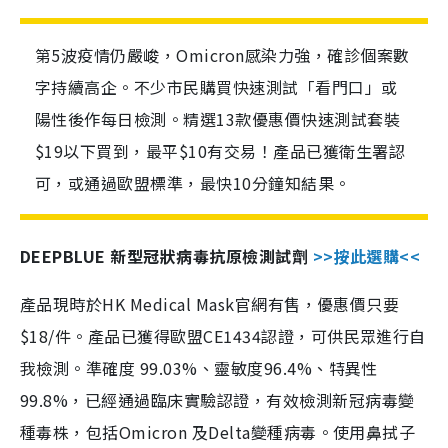
第5波疫情仍嚴峻，Omicron感染力強，確診個案數
字持續高企。不少市民購買快速測試「看門口」或
陽性後作每日檢測。精選13款優惠價快速測試套裝
$19以下買到，最平$10有交易！產品已獲衛生署認
可，或通過歐盟標準，最快10分鐘知結果。
DEEPBLUE 新型冠狀病毒抗原檢測試劑
>>按此選購<<
產品現時於HK Medical Mask官網有售，優惠價只要
$18/件。產品已獲得歐盟CE1434認證，可供民眾進行自
我檢測。準確度 99.03%、靈敏度96.4%、特異性
99.8%，已經通過臨床實驗認證，有效檢測新冠病毒變
種毒株，包括Omicron 及Delta變種病毒。使用鼻拭子