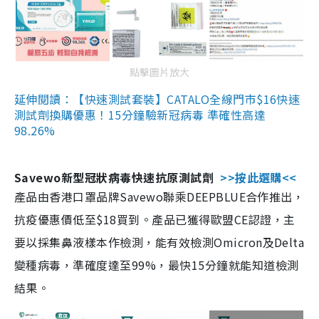
點擊圖片放大
延伸閱讀：【快速測試套裝】CATALO全線門市$16快速
測試劑換購優惠！15分鐘驗新冠病毒 準確性高達
98.26%
Savewo新型冠狀病毒快速抗原測試劑
>>按此選購<<
產品由香港口罩品牌Savewo聯乘DEEPBLUE合作推出，
抗疫優惠價低至$18買到。產品已獲得歐盟CE認證，主
要以採集鼻液樣本作檢測，能有效檢測Omicron及Delta
變種病毒，準確度達至99%，最快15分鐘就能知道檢測
結果。