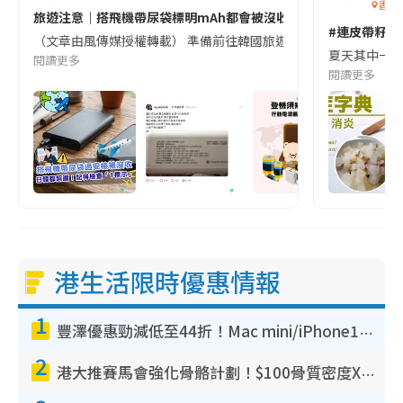
香港
旅遊注意｜搭飛機帶尿袋標明mAh都會被沒收😱出發前切記檢查「1
#連皮帶籽都
（文章由風傳媒授權轉載） 準備前往韓國旅遊的民眾，近期要特別留
夏天其中一種時
閱讀更多
閱讀更多
港生活限時優惠情報
1
豐澤優惠勁減低至44折！Mac mini/iPhone17Pro大減價！廚房家電$220起
2
港大推賽馬會強化骨骼計劃！$100骨質密度X光檢查 完成免費運動訓練送超市禮券！附參加資格