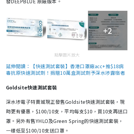
發DEEPBLUE 原廠版本。
+2
點擊圖片放大
延伸閱讀：【快速測試套裝】香港口罩廠acc+推$18病
毒抗原快速測試劑！捐贈10萬盒測試劑予深水埗露宿者
Goldsite快速測試套裝
深水埗電子特賣城現正發售Goldsite快速測試套裝，現
時更有優惠，$100/10支，平均每支$10，買10支再送口
罩。另外有售YHLO及Green Spring的快速測試套裝，
一樣低至$100/10支送口罩。