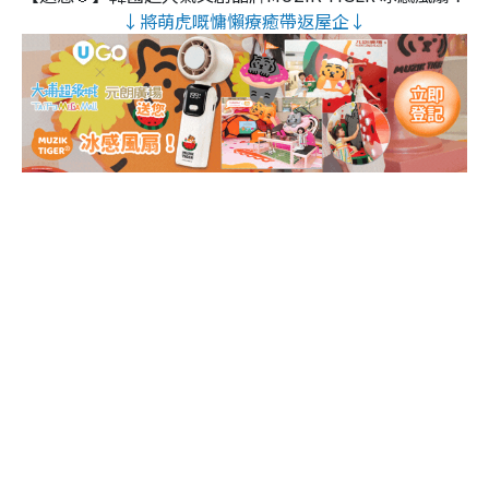
↓將萌虎嘅慵懶療癒帶返屋企↓