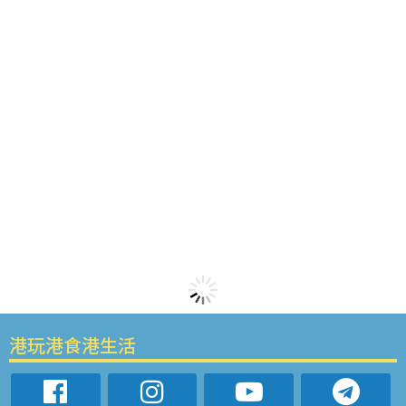
港玩港食港生活