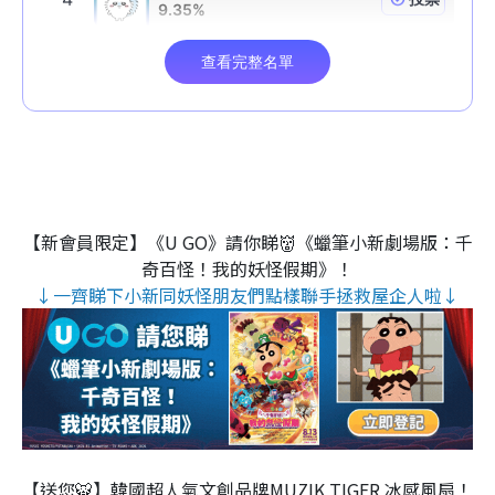
【新會員限定】《U GO》請你睇👹《蠟筆小新劇場版：千
奇百怪！我的妖怪假期》！
↓一齊睇下小新同妖怪朋友們點樣聯手拯救屋企人啦↓
【送您🐯】韓國超人氣文創品牌MUZIK TIGER 冰感風扇！