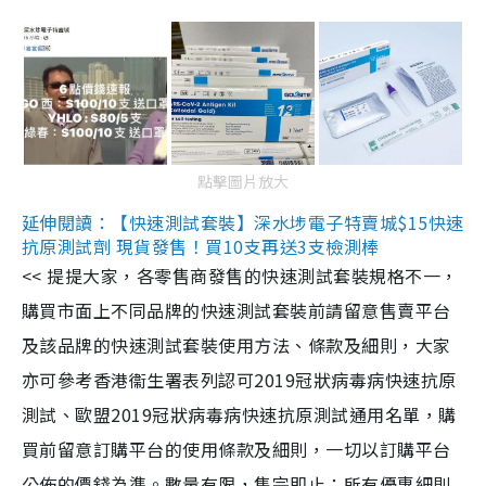
點擊圖片放大
延伸閱讀：【快速測試套裝】深水埗電子特賣城$15快速
抗原測試劑 現貨發售！買10支再送3支檢測棒
<< 提提大家，各零售商發售的快速測試套裝規格不一，
購買市面上不同品牌的快速測試套裝前請留意售賣平台
及該品牌的快速測試套裝使用方法、條款及細則，大家
亦可參考香港衞生署表列認可2019冠狀病毒病快速抗原
測試、歐盟2019冠狀病毒病快速抗原測試通用名單，購
買前留意訂購平台的使用條款及細則，一切以訂購平台
公佈的價錢為準。數量有限，售完即止；所有優惠細則