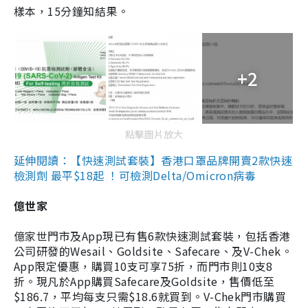
樣本，15分鐘知結果。
+2
點擊圖片放大
延伸閱讀：【快速測試套裝】香港口罩品牌開賣2款快速
檢測劑 最平$18起 ！可檢測Delta/Omicron病毒
億世家
億家世門市及App現已有售6款快速測試套裝，包括香港
公司研發的Wesail、Goldsite、Safecare、及V-Chek。
App限定優惠，購買10支可享75折，而門市則10支8
折。現凡於App購買Safecare及Goldsite，售價低至
$186.7，平均每支只需$18.6就買到。V-Chek門市購買