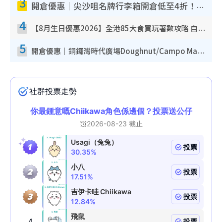
3
開倉優惠｜尖沙咀名牌行李箱開倉低至4折！一連5日 American Tourister/ace./Hallmark $200起！
4
【8月生日優惠2026】全港85大食買玩著數攻略 自助餐/火鍋放題同行免費＋誠品/DONKI送現金券
5
開倉優惠｜銅鑼灣時代廣場Doughnut/Campo Marzio開倉低至1折！背囊、書包、手袋劈價$200起