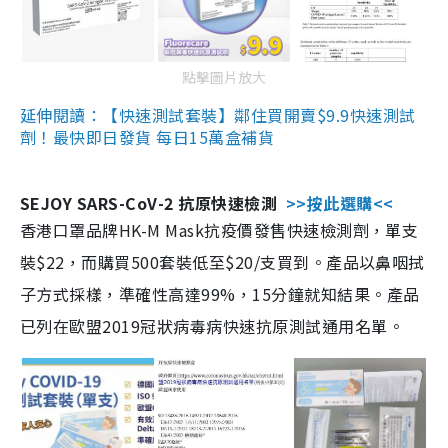
點擊圖片放大
延伸閱讀：【快速測試套裝】鄰住買開賣$9.9快速測試
劑！最快即日發貨 每日15萬盒補貨
SEJOY SARS-CoV-2 抗原快速檢測
>>按此選購<<
香港口罩品牌HK-M Mask抗疫價發售快速檢測劑，單支
裝$22，而購買500套裝低至$20/支買到。產品以鼻咽拭
子方式採樣，準確性高達99%，15分鐘就知結果。產品
已列在歐盟2019冠狀病毒病快速抗原測試通用名單。