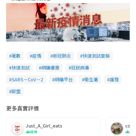
著數
疫情
新冠肺炎
快速測試套裝
快速測試
網購優惠
冠狀病毒
SARS－CoV－2
網購平台
衞生署
護理
歐盟
更多真實評價
Just_A_Girl_eats
co c
娛樂
吹