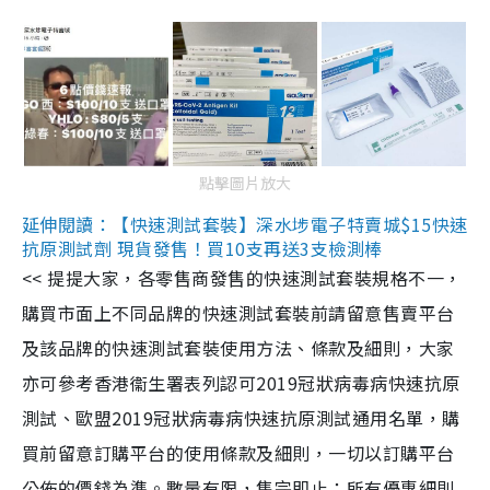
點擊圖片放大
延伸閱讀：【快速測試套裝】深水埗電子特賣城$15快速
抗原測試劑 現貨發售！買10支再送3支檢測棒
<< 提提大家，各零售商發售的快速測試套裝規格不一，
購買市面上不同品牌的快速測試套裝前請留意售賣平台
及該品牌的快速測試套裝使用方法、條款及細則，大家
亦可參考香港衞生署表列認可2019冠狀病毒病快速抗原
測試、歐盟2019冠狀病毒病快速抗原測試通用名單，購
買前留意訂購平台的使用條款及細則，一切以訂購平台
公佈的價錢為準。數量有限，售完即止；所有優惠細則