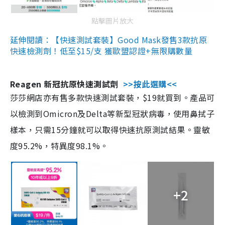
點擊圖片放大
延伸閱讀：【快速測試套裝】Good Mask發售3款抗原
快速檢測劑！低至$15/支 獲歐盟認證+無限購數量
Reagen 新冠抗原快速測試劑
>>按此選購<<
莎莎網店亦有售多款快速測試套裝，$19就買到。產品可
以檢測到Omicron及Delta等新型冠狀病毒，使用鼻拭子
樣本，只需15分鐘就可以取得快速抗原測試結果。靈敏
度95.2%，特異度98.1%。
+2