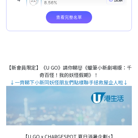
【新會員限定】《U GO》請你睇👹《蠟筆小新劇場版：千
奇百怪！我的妖怪假期》！
↓一齊睇下小新同妖怪朋友們點樣聯手拯救屋企人啦↓
【U GO x CHARGESPOT 夏日消暑企劃⚡】