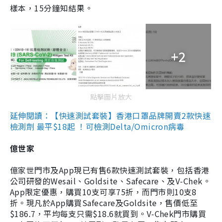
樣本，15分鐘知結果。
+2
點擊圖片放大
延伸閱讀：【快速測試套裝】香港口罩品牌開賣2款快速
檢測劑 最平$18起 ！可檢測Delta/Omicron病毒
億世家
億家世門市及App現已有售6款快速測試套裝，包括香港
公司研發的Wesail、Goldsite、Safecare、及V-Chek。
App限定優惠，購買10支可享75折，而門市則10支8
折。現凡於App購買Safecare及Goldsite，售價低至
$186.7，平均每支只需$18.6就買到。V-Chek門市購買