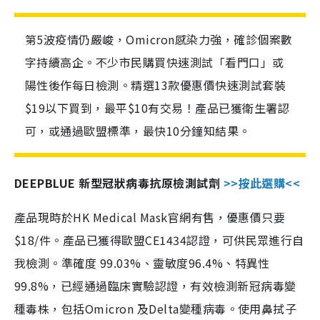
第5波疫情仍嚴峻，Omicron感染力強，確診個案數
字持續高企。不少市民購買快速測試「看門口」或
陽性後作每日檢測。精選13款優惠價快速測試套裝
$19以下買到，最平$10有交易！產品已獲衛生署認
可，或通過歐盟標準，最快10分鐘知結果。
DEEPBLUE 新型冠狀病毒抗原檢測試劑
>>按此選購<<
產品現時於HK Medical Mask官網有售，優惠價只要
$18/件。產品已獲得歐盟CE1434認證，可供民眾進行自
我檢測。準確度 99.03%、靈敏度96.4%、特異性
99.8%，已經通過臨床實驗認證，有效檢測新冠病毒變
種毒株，包括Omicron 及Delta變種病毒。使用鼻拭子