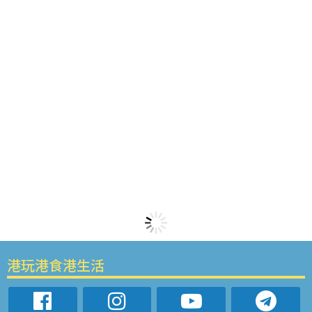
港玩港食港生活