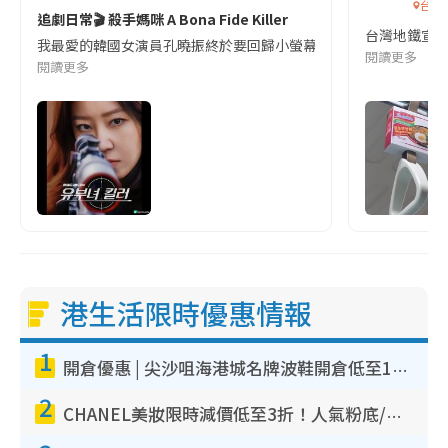
台灣
追劇日常🎬 殺手媽咪 A Bona Fide Killer
台灣地鐵宣
我最愛的韓國女演員孔曉振終於要回歸小螢幕啦!這次的劇本改編自同名
閱讀更多
閱讀更多
港生活限時優惠情報
1
開倉優惠 | 尖沙咀海港城名牌波鞋開倉低至1折！On鞋$899起／Joy&Peace鞋履$98起
2
CHANEL美妝限時減價低至3折！人氣粉底/唇膏/精華液低至$275！COCO香水都有平