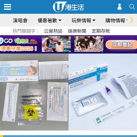
演唱會
優惠著數
玩樂情報
購物情報
熱門關鍵字：
公屋熱話
娛樂新聞
定期存款