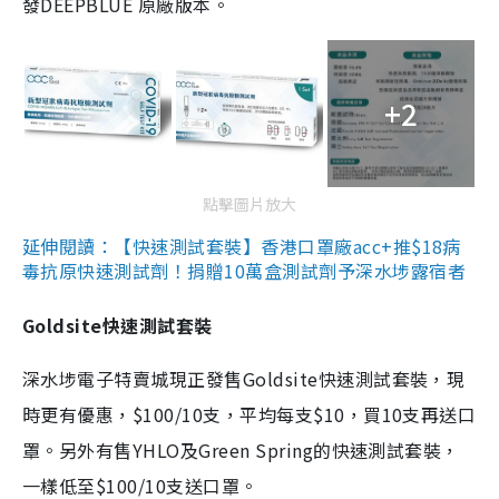
發DEEPBLUE 原廠版本。
+2
點擊圖片放大
延伸閱讀：【快速測試套裝】香港口罩廠acc+推$18病
毒抗原快速測試劑！捐贈10萬盒測試劑予深水埗露宿者
Goldsite快速測試套裝
深水埗電子特賣城現正發售Goldsite快速測試套裝，現
時更有優惠，$100/10支，平均每支$10，買10支再送口
罩。另外有售YHLO及Green Spring的快速測試套裝，
一樣低至$100/10支送口罩。