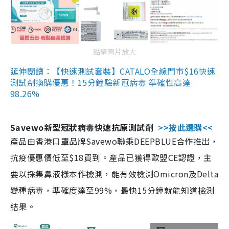
點擊圖片放大
延伸閱讀：【快速測試套裝】CATALO全線門市$16快速
測試劑換購優惠！15分鐘驗新冠病毒 準確性高達
98.26%
Savewo新型冠狀病毒快速抗原測試劑
>>按此選購<<
產品由香港口罩品牌Savewo聯乘DEEPBLUE合作推出，
抗疫優惠價低至$18買到。產品已獲得歐盟CE認證，主
要以採集鼻液樣本作檢測，能有效檢測Omicron及Delta
變種病毒，準確度達至99%，最快15分鐘就能知道檢測
結果。