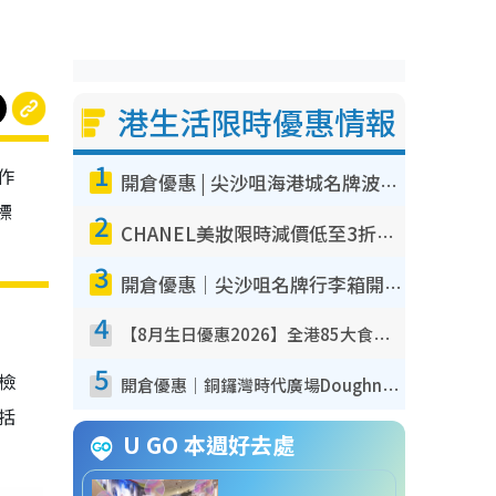
港生活限時優惠情報
1
作
開倉優惠 | 尖沙咀海港城名牌波鞋開倉低至1折！On鞋$899起／Joy&Peace鞋履$98起
標
2
CHANEL美妝限時減價低至3折！人氣粉底/唇膏/精華液低至$275！COCO香水都有平
3
開倉優惠｜尖沙咀名牌行李箱開倉低至4折！一連5日 American Tourister/ace./Hallmark $200起！
4
【8月生日優惠2026】全港85大食買玩著數攻略 自助餐/火鍋放題同行免費＋誠品/DONKI送現金券
5
我檢
開倉優惠｜銅鑼灣時代廣場Doughnut/Campo Marzio開倉低至1折！背囊、書包、手袋劈價$200起
包括
U GO 本週好去處