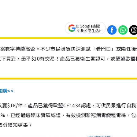
在Google追蹤
《UHK 港生活》
診個案數字持續高企。不少市民購買快速測試「看門口」或陽性後
以下買到，最平$10有交易！產品已獲衛生署認可，或通過歐盟
選購<<
惠價只要$18/件。產品已獲得歐盟CE1434認證，可供民眾進行自
性99.8%，已經通過臨床實驗認證，有效檢測新冠病毒變種毒株，
，15分鐘知結果。