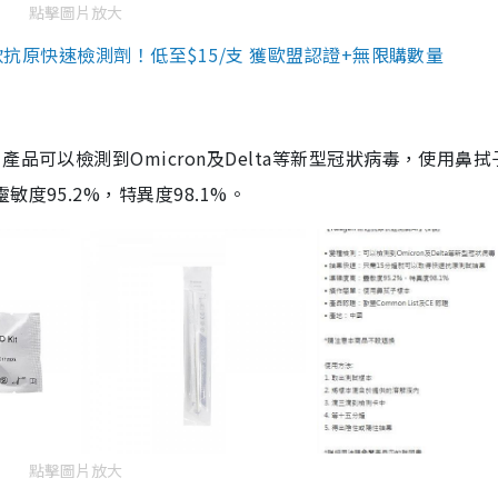
點擊圖片放大
3款抗原快速檢測劑！低至$15/支 獲歐盟認證+無限購數量
品可以檢測到Omicron及Delta等新型冠狀病毒，使用鼻拭
度95.2%，特異度98.1%。
點擊圖片放大