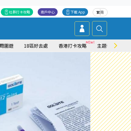
社群打卡攻略
商戶中心
下載 App
繁
简
周圍遊
18區好去處
香港打卡攻略
主題特集