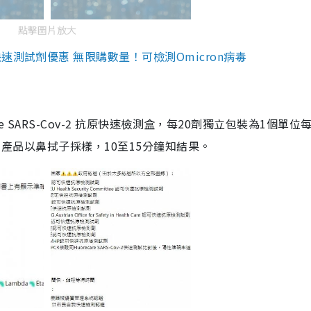
點擊圖片放大
測試劑優惠 無限購數量！可檢測Omicron病毒
are SARS-Cov-2 抗原快速檢測盒，每20劑獨立包裝為1個單位
5。產品以鼻拭子採樣，10至15分鐘知結果。