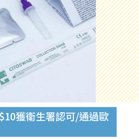
$10獲衛生署認可/通過歐