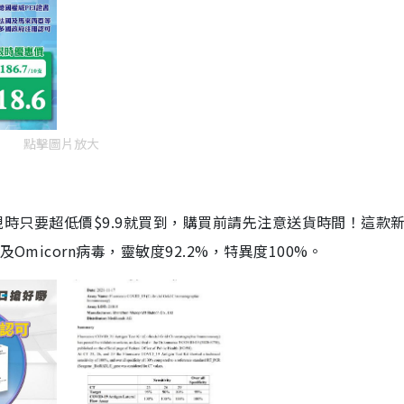
點擊圖片放大
劑，現時只要超低價$9.9就買到，購買前請先注意送貨時間！這款
Omicorn病毒，靈敏度92.2%，特異度100%。