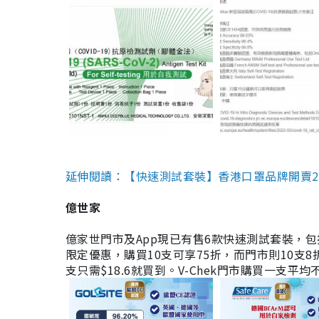
延伸閱讀：【快速測試套裝】香港口罩品牌開賣2款快速
億世家
億家世門市及App現已有售6款快速測試套裝，包括香港公司
限定優惠，購買10支可享75折，而門市則10支8折。現
支只需$18.6就買到。V-Chek門市購買一支平