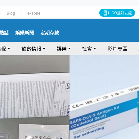
Blog
e-zone
U GO搵好去處
熱話
娛樂新聞
定期存款
情報
飲食情報
娛樂
社會
影片專區