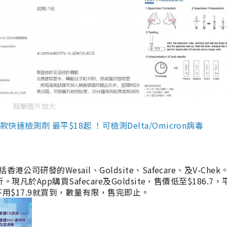
點擊圖片放大
檢測劑 最平$18起 ！可檢測Delta/Omicron病毒
研發的Wesail、Goldsite、Safecare、及V-Chek。
凡於App購買Safecare及Goldsite，售價低至$186.7
均不用$17.9就買到，數量有限，售完即止。