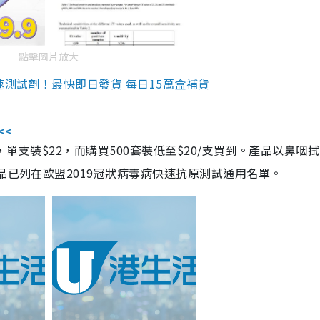
點擊圖片放大
速測試劑！最快即日發貨 每日15萬盒補貨
<<
，單支裝$22，而購買500套裝低至$20/支買到。產品以鼻咽
品已列在歐盟2019冠狀病毒病快速抗原測試通用名單。