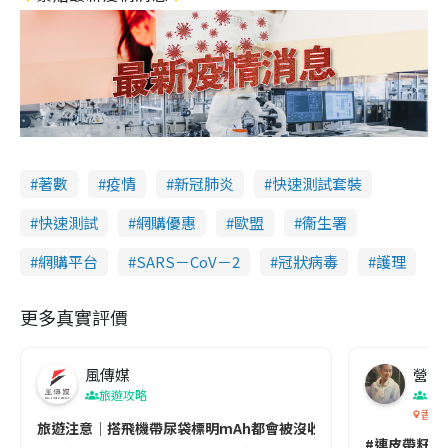
著數
疫情
新冠肺炎
快速測試套裝
快速測試
網購優惠
歐盟
衞生署
網購平台
SARS－CoV－2
冠狀病毒
護理
更多真實評價
風傳媒
營養教
旅遊攻略
生
香港
旅遊注意｜搭飛機帶尿袋標明mAh都會被沒收😱出發前切記檢查「1
#連皮帶籽都