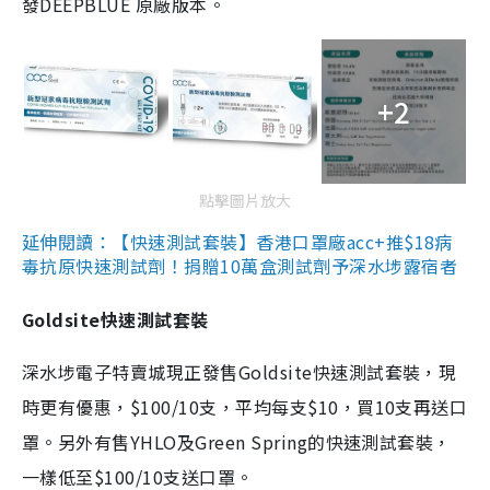
發DEEPBLUE 原廠版本。
+2
點擊圖片放大
延伸閱讀：【快速測試套裝】香港口罩廠acc+推$18病
毒抗原快速測試劑！捐贈10萬盒測試劑予深水埗露宿者
Goldsite快速測試套裝
深水埗電子特賣城現正發售Goldsite快速測試套裝，現
時更有優惠，$100/10支，平均每支$10，買10支再送口
罩。另外有售YHLO及Green Spring的快速測試套裝，
一樣低至$100/10支送口罩。