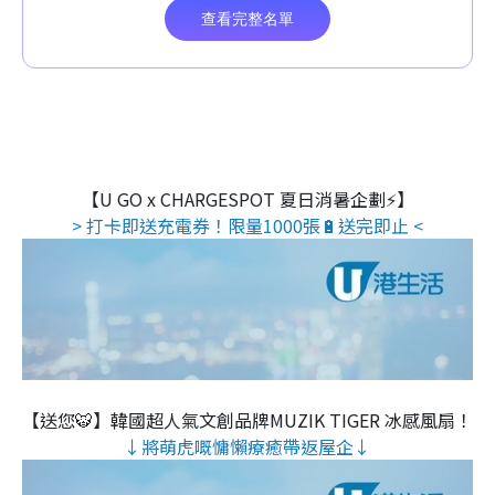
【U GO x CHARGESPOT 夏日消暑企劃⚡】
> 打卡即送充電券！限量1000張🔋送完即止 <
【送您🐯】韓國超人氣文創品牌MUZIK TIGER 冰感風扇！
↓將萌虎嘅慵懶療癒帶返屋企↓