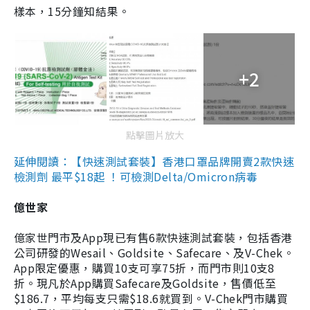
樣本，15分鐘知結果。
+2
點擊圖片放大
延伸閱讀：【快速測試套裝】香港口罩品牌開賣2款快速
檢測劑 最平$18起 ！可檢測Delta/Omicron病毒
億世家
億家世門市及App現已有售6款快速測試套裝，包括香港
公司研發的Wesail、Goldsite、Safecare、及V-Chek。
App限定優惠，購買10支可享75折，而門市則10支8
折。現凡於App購買Safecare及Goldsite，售價低至
$186.7，平均每支只需$18.6就買到。V-Chek門市購買