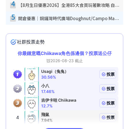
4
【8月生日優惠2026】全港85大食買玩著數攻略 自助餐/火鍋放題同行免費＋誠品/DONKI送現金券
5
開倉優惠｜銅鑼灣時代廣場Doughnut/Campo Marzio開倉低至1折！背囊、書包、手袋劈價$200起