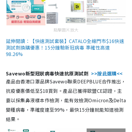
點擊圖片放大
延伸閱讀：【快速測試套裝】CATALO全線門市$16快速
測試劑換購優惠！15分鐘驗新冠病毒 準確性高達
98.26%
Savewo新型冠狀病毒快速抗原測試劑
>>按此選購<<
產品由香港口罩品牌Savewo聯乘DEEPBLUE合作推出，
抗疫優惠價低至$18買到。產品已獲得歐盟CE認證，主
要以採集鼻液樣本作檢測，能有效檢測Omicron及Delta
變種病毒，準確度達至99%，最快15分鐘就能知道檢測
結果。