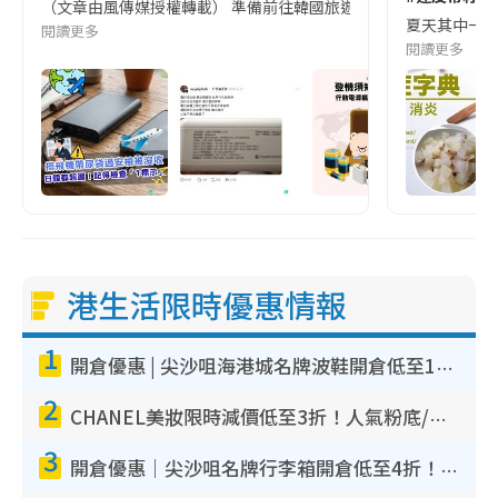
（文章由風傳媒授權轉載） 準備前往韓國旅遊的民眾，近期要特別留
夏天其中一種時
閱讀更多
閱讀更多
港生活限時優惠情報
1
開倉優惠 | 尖沙咀海港城名牌波鞋開倉低至1折！On鞋$899起／Joy&Peace鞋履$98起
2
CHANEL美妝限時減價低至3折！人氣粉底/唇膏/精華液低至$275！COCO香水都有平
3
開倉優惠｜尖沙咀名牌行李箱開倉低至4折！一連5日 American Tourister/ace./Hallmark $200起！