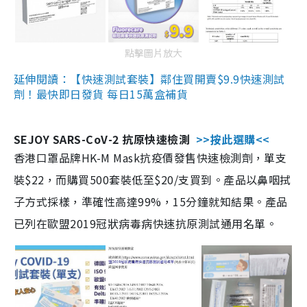
點擊圖片放大
延伸閱讀：【快速測試套裝】鄰住買開賣$9.9快速測試
劑！最快即日發貨 每日15萬盒補貨
SEJOY SARS-CoV-2 抗原快速檢測
>>按此選購<<
香港口罩品牌HK-M Mask抗疫價發售快速檢測劑，單支
裝$22，而購買500套裝低至$20/支買到。產品以鼻咽拭
子方式採樣，準確性高達99%，15分鐘就知結果。產品
已列在歐盟2019冠狀病毒病快速抗原測試通用名單。