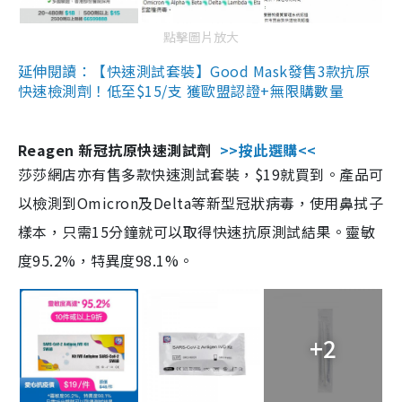
點擊圖片放大
延伸閱讀：【快速測試套裝】Good Mask發售3款抗原
快速檢測劑！低至$15/支 獲歐盟認證+無限購數量
Reagen 新冠抗原快速測試劑
>>按此選購<<
莎莎網店亦有售多款快速測試套裝，$19就買到。產品可
以檢測到Omicron及Delta等新型冠狀病毒，使用鼻拭子
樣本，只需15分鐘就可以取得快速抗原測試結果。靈敏
度95.2%，特異度98.1%。
+2