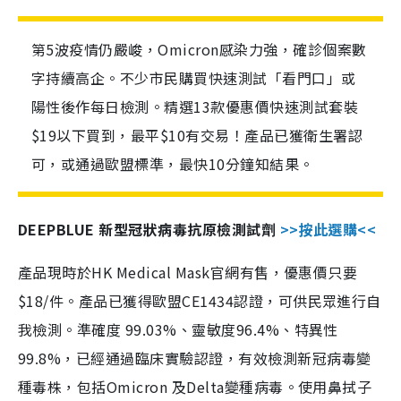
第5波疫情仍嚴峻，Omicron感染力強，確診個案數
字持續高企。不少市民購買快速測試「看門口」或
陽性後作每日檢測。精選13款優惠價快速測試套裝
$19以下買到，最平$10有交易！產品已獲衛生署認
可，或通過歐盟標準，最快10分鐘知結果。
DEEPBLUE 新型冠狀病毒抗原檢測試劑
>>按此選購<<
產品現時於HK Medical Mask官網有售，優惠價只要
$18/件。產品已獲得歐盟CE1434認證，可供民眾進行自
我檢測。準確度 99.03%、靈敏度96.4%、特異性
99.8%，已經通過臨床實驗認證，有效檢測新冠病毒變
種毒株，包括Omicron 及Delta變種病毒。使用鼻拭子