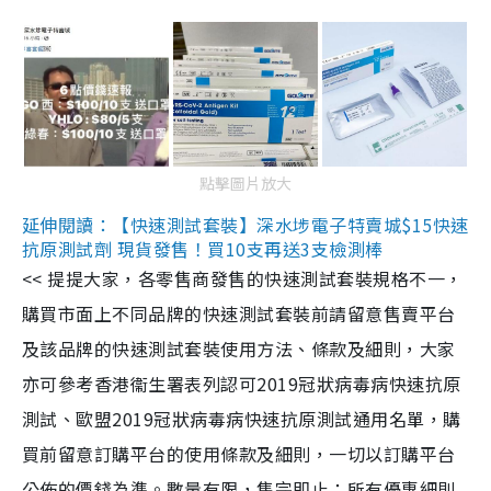
點擊圖片放大
延伸閱讀：【快速測試套裝】深水埗電子特賣城$15快速
抗原測試劑 現貨發售！買10支再送3支檢測棒
<< 提提大家，各零售商發售的快速測試套裝規格不一，
購買市面上不同品牌的快速測試套裝前請留意售賣平台
及該品牌的快速測試套裝使用方法、條款及細則，大家
亦可參考香港衞生署表列認可2019冠狀病毒病快速抗原
測試、歐盟2019冠狀病毒病快速抗原測試通用名單，購
買前留意訂購平台的使用條款及細則，一切以訂購平台
公佈的價錢為準。數量有限，售完即止；所有優惠細則