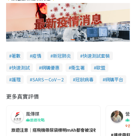
著數
疫情
新冠肺炎
快速測試套裝
快速測試
網購優惠
衞生署
歐盟
護理
SARS－CoV－2
冠狀病毒
網購平台
更多真實評價
風傳媒
營養教
旅遊攻略
生
香港
旅遊注意｜搭飛機帶尿袋標明mAh都會被沒收😱出發前切記檢查「1
#連皮帶籽都