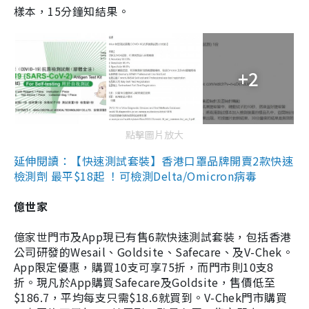
樣本，15分鐘知結果。
+2
點擊圖片放大
延伸閱讀：【快速測試套裝】香港口罩品牌開賣2款快速
檢測劑 最平$18起 ！可檢測Delta/Omicron病毒
億世家
億家世門市及App現已有售6款快速測試套裝，包括香港
公司研發的Wesail、Goldsite、Safecare、及V-Chek。
App限定優惠，購買10支可享75折，而門市則10支8
折。現凡於App購買Safecare及Goldsite，售價低至
$186.7，平均每支只需$18.6就買到。V-Chek門市購買