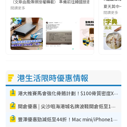
（文章由風傳媒授權轉載） 準備前往韓國旅遊的民眾，近期要特別留
夏天其中一種時
閱讀更多
閱讀更多
港生活限時優惠情報
1
港大推賽馬會強化骨骼計劃！$100骨質密度X光檢查 完成免費運動訓練送超市禮券！附參加資格
2
開倉優惠 | 尖沙咀海港城名牌波鞋開倉低至1折！On鞋$899起／Joy&Peace鞋履$98起
3
豐澤優惠勁減低至44折！Mac mini/iPhone17Pro大減價！廚房家電$220起