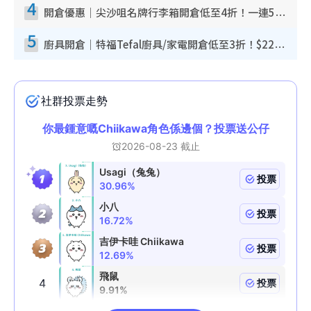
4
開倉優惠｜尖沙咀名牌行李箱開倉低至4折！一連5日 American Tourister/ace./Hallmark $200起！
5
廚具開倉｜特福Tefal廚具/家電開倉低至3折！$220起買平底鍋/炒鑊/湯煲！電飯煲/吸塵機/燙斗$418起