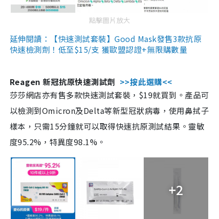
點擊圖片放大
延伸閱讀：【快速測試套裝】Good Mask發售3款抗原
快速檢測劑！低至$15/支 獲歐盟認證+無限購數量
Reagen 新冠抗原快速測試劑
>>按此選購<<
莎莎網店亦有售多款快速測試套裝，$19就買到。產品可
以檢測到Omicron及Delta等新型冠狀病毒，使用鼻拭子
樣本，只需15分鐘就可以取得快速抗原測試結果。靈敏
度95.2%，特異度98.1%。
+2