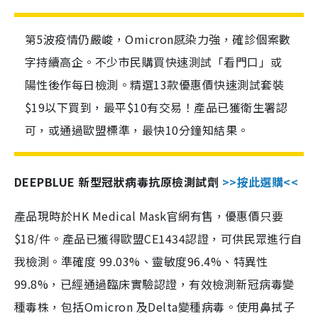
第5波疫情仍嚴峻，Omicron感染力強，確診個案數
字持續高企。不少市民購買快速測試「看門口」或
陽性後作每日檢測。精選13款優惠價快速測試套裝
$19以下買到，最平$10有交易！產品已獲衛生署認
可，或通過歐盟標準，最快10分鐘知結果。
DEEPBLUE 新型冠狀病毒抗原檢測試劑
>>按此選購<<
產品現時於HK Medical Mask官網有售，優惠價只要
$18/件。產品已獲得歐盟CE1434認證，可供民眾進行自
我檢測。準確度 99.03%、靈敏度96.4%、特異性
99.8%，已經通過臨床實驗認證，有效檢測新冠病毒變
種毒株，包括Omicron 及Delta變種病毒。使用鼻拭子