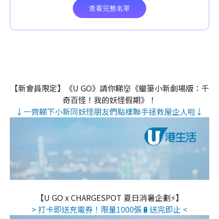
【新會員限定】《U GO》請你睇👹《蠟筆小新劇場版：千
奇百怪！我的妖怪假期》！
↓一齊睇下小新同妖怪朋友們點樣聯手拯救屋企人啦↓
【U GO x CHARGESPOT 夏日消暑企劃⚡】
> 打卡即送充電券！限量1000張🔋送完即止 <