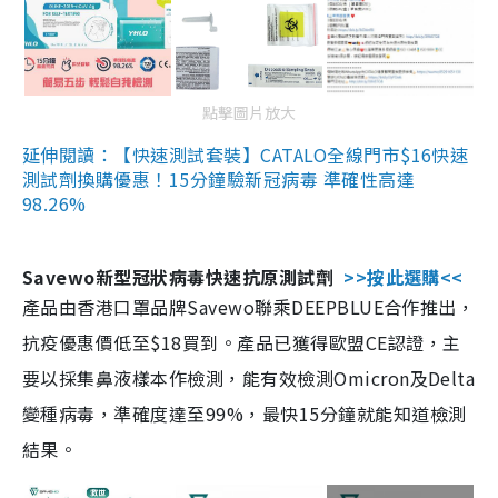
點擊圖片放大
延伸閱讀：【快速測試套裝】CATALO全線門市$16快速
測試劑換購優惠！15分鐘驗新冠病毒 準確性高達
98.26%
Savewo新型冠狀病毒快速抗原測試劑
>>按此選購<<
產品由香港口罩品牌Savewo聯乘DEEPBLUE合作推出，
抗疫優惠價低至$18買到。產品已獲得歐盟CE認證，主
要以採集鼻液樣本作檢測，能有效檢測Omicron及Delta
變種病毒，準確度達至99%，最快15分鐘就能知道檢測
結果。