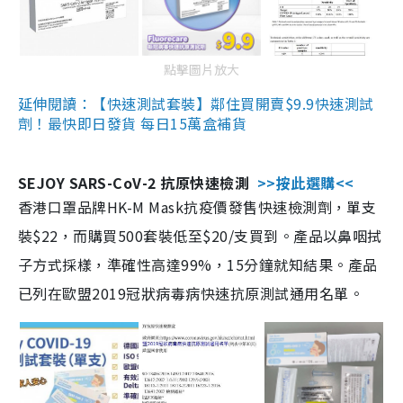
點擊圖片放大
延伸閱讀：【快速測試套裝】鄰住買開賣$9.9快速測試
劑！最快即日發貨 每日15萬盒補貨
SEJOY SARS-CoV-2 抗原快速檢測
>>按此選購<<
香港口罩品牌HK-M Mask抗疫價發售快速檢測劑，單支
裝$22，而購買500套裝低至$20/支買到。產品以鼻咽拭
子方式採樣，準確性高達99%，15分鐘就知結果。產品
已列在歐盟2019冠狀病毒病快速抗原測試通用名單。