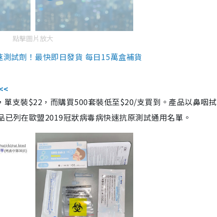
點擊圖片放大
速測試劑！最快即日發貨 每日15萬盒補貨
<<
，單支裝$22，而購買500套裝低至$20/支買到。產品以鼻咽
品已列在歐盟2019冠狀病毒病快速抗原測試通用名單。