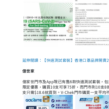
延伸閱讀：【快速測試套裝】香港口罩品牌開賣2款快速
億世家
億家世門市及App現已有售6款快速測試套裝，包括香港公司
限定優惠，購買10支可享75折，而門市則10支8折。現
支只需$18.6就買到。V-Chek門市購買一支平