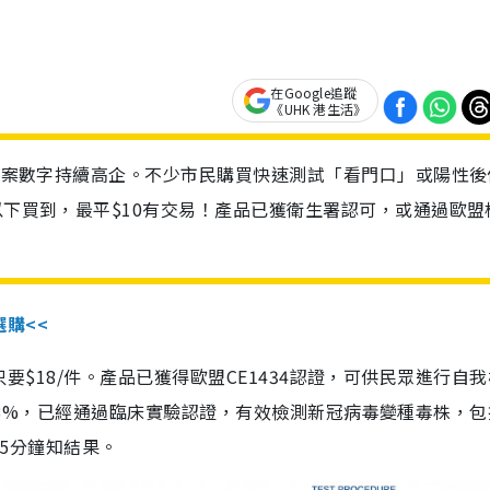
在Google追蹤
《UHK 港生活》
診個案數字持續高企。不少市民購買快速測試「看門口」或陽性後
以下買到，最平$10有交易！產品已獲衛生署認可，或通過歐盟
選購<<
惠價只要$18/件。產品已獲得歐盟CE1434認證，可供民眾進行自
性99.8%，已經通過臨床實驗認證，有效檢測新冠病毒變種毒株，
，15分鐘知結果。