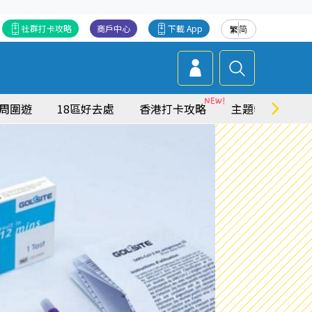
社群打卡攻略
商戶中心
下載 App
繁
简
周圍遊
18區好去處
香港打卡攻略
主題特集