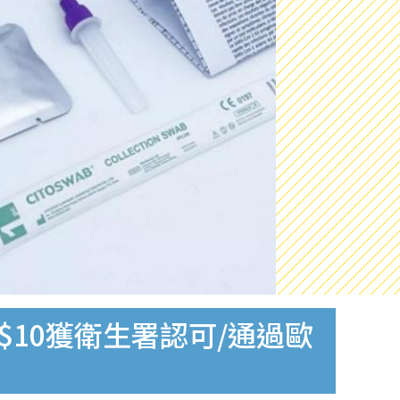
$10獲衛生署認可/通過歐