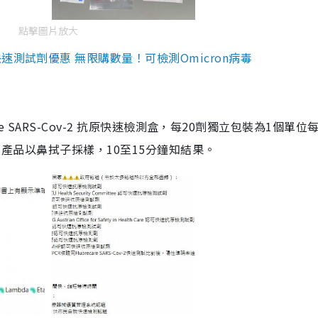
點擊圖片放大
測試劑優惠 無限購數量！可檢測Omicron病毒
are SARS-Cov-2 抗原快速檢測盒，每20劑獨立包裝為1個單位
5。產品以鼻拭子採樣，10至15分鐘知結果。