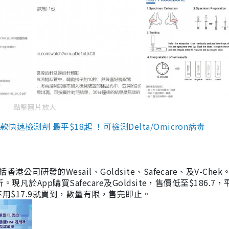
點擊圖片放大
檢測劑 最平$18起 ！可檢測Delta/Omicron病毒
研發的Wesail、Goldsite、Safecare、及V-Chek。
凡於App購買Safecare及Goldsite，售價低至$186.7
均不用$17.9就買到，數量有限，售完即止。