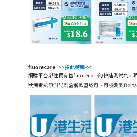
fluorecare
>>按此選購<<
網購平台鄰住買有售fluorecare的快速測試
狀病毒抗原測試劑盒獲歐盟認可，可檢測到Delta及