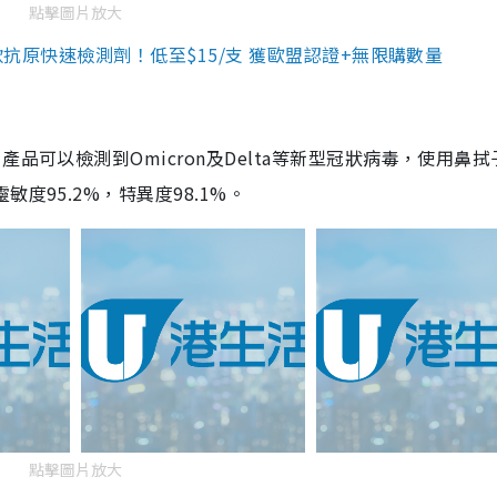
點擊圖片放大
3款抗原快速檢測劑！低至$15/支 獲歐盟認證+無限購數量
品可以檢測到Omicron及Delta等新型冠狀病毒，使用鼻拭
度95.2%，特異度98.1%。
點擊圖片放大