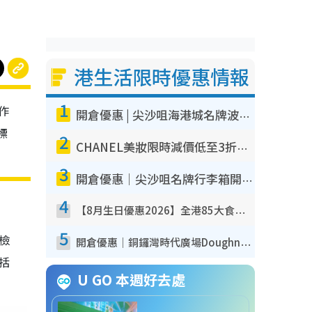
港生活限時優惠情報
1
作
開倉優惠 | 尖沙咀海港城名牌波鞋開倉低至1折！On鞋$899起／Joy&Peace鞋履$98起
標
2
CHANEL美妝限時減價低至3折！人氣粉底/唇膏/精華液低至$275！COCO香水都有平
3
開倉優惠｜尖沙咀名牌行李箱開倉低至4折！一連5日 American Tourister/ace./Hallmark $200起！
4
【8月生日優惠2026】全港85大食買玩著數攻略 自助餐/火鍋放題同行免費＋誠品/DONKI送現金券
5
我檢
開倉優惠｜銅鑼灣時代廣場Doughnut/Campo Marzio開倉低至1折！背囊、書包、手袋劈價$200起
包括
U GO 本週好去處