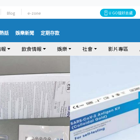
Blog
e-zone
U GO搵好去處
熱話
娛樂新聞
定期存款
情報
飲食情報
娛樂
社會
影片專區