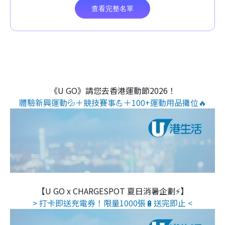
《U GO》請您去香港運動節2026！
體驗新興運動💦＋競技賽事💪＋100+運動用品攤位🔥
【U GO x CHARGESPOT 夏日消暑企劃⚡】
> 打卡即送充電券！限量1000張🔋送完即止 <