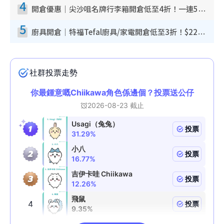
4
開倉優惠｜尖沙咀名牌行李箱開倉低至4折！一連5日 American Tourister/ace./Hallmark $200起！
5
廚具開倉｜特福Tefal廚具/家電開倉低至3折！$220起買平底鍋/炒鑊/湯煲！電飯煲/吸塵機/燙斗$418起