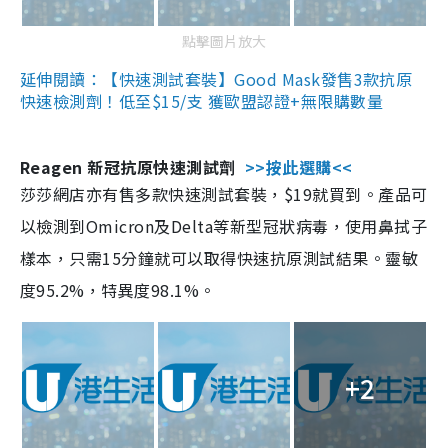
點擊圖片放大
延伸閱讀：【快速測試套裝】Good Mask發售3款抗原
快速檢測劑！低至$15/支 獲歐盟認證+無限購數量
Reagen 新冠抗原快速測試劑
>>按此選購<<
莎莎網店亦有售多款快速測試套裝，$19就買到。產品可
以檢測到Omicron及Delta等新型冠狀病毒，使用鼻拭子
樣本，只需15分鐘就可以取得快速抗原測試結果。靈敏
度95.2%，特異度98.1%。
+2