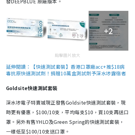
發DEEPBLUE 原廠版本。
+2
點擊圖片放大
延伸閱讀：【快速測試套裝】香港口罩廠acc+推$18病
毒抗原快速測試劑！捐贈10萬盒測試劑予深水埗露宿者
Goldsite快速測試套裝
深水埗電子特賣城現正發售Goldsite快速測試套裝，現
時更有優惠，$100/10支，平均每支$10，買10支再送口
罩。另外有售YHLO及Green Spring的快速測試套裝，
一樣低至$100/10支送口罩。