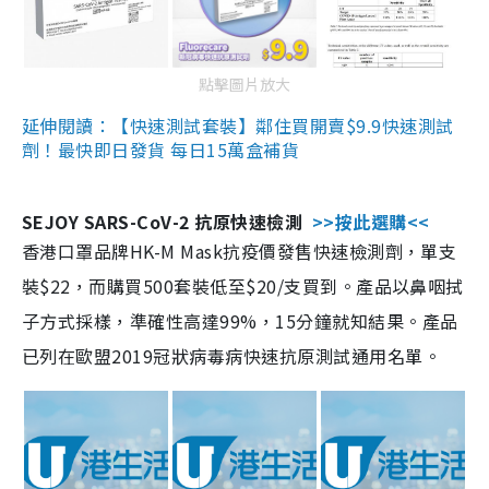
點擊圖片放大
延伸閱讀：【快速測試套裝】鄰住買開賣$9.9快速測試
劑！最快即日發貨 每日15萬盒補貨
SEJOY SARS-CoV-2 抗原快速檢測
>>按此選購<<
香港口罩品牌HK-M Mask抗疫價發售快速檢測劑，單支
裝$22，而購買500套裝低至$20/支買到。產品以鼻咽拭
子方式採樣，準確性高達99%，15分鐘就知結果。產品
已列在歐盟2019冠狀病毒病快速抗原測試通用名單。