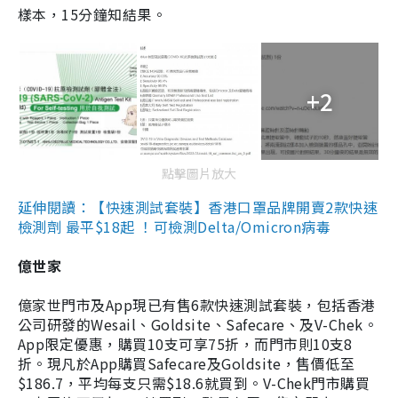
樣本，15分鐘知結果。
+2
點擊圖片放大
延伸閱讀：【快速測試套裝】香港口罩品牌開賣2款快速
檢測劑 最平$18起 ！可檢測Delta/Omicron病毒
億世家
億家世門市及App現已有售6款快速測試套裝，包括香港
公司研發的Wesail、Goldsite、Safecare、及V-Chek。
App限定優惠，購買10支可享75折，而門市則10支8
折。現凡於App購買Safecare及Goldsite，售價低至
$186.7，平均每支只需$18.6就買到。V-Chek門市購買