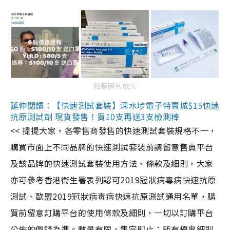
點擊圖片放大
延伸閱讀：【快速測試套裝】深水埗電子特賣城$15快速
抗原測試劑 現貨發售！買10支再送3支檢測棒
<< 提提大家，各零售商發售的快速測試套裝規格不一，
購買市面上不同品牌的快速測試套裝前請留意售賣平台
及該品牌的快速測試套裝使用方法、條款及細則，大家
亦可參考香港衞生署表列認可2019冠狀病毒病快速抗原
測試、歐盟2019冠狀病毒病快速抗原測試通用名單，購
買前留意訂購平台的使用條款及細則，一切以訂購平台
公佈的價錢為準。數量有限，售完即止；所有優惠細則