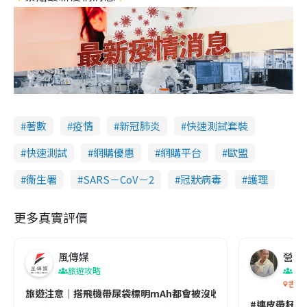
著數
疫情
新冠肺炎
快速測試套裝
快速測試
網購優惠
網購平台
歐盟
衞生署
SARS－CoV－2
冠狀病毒
護理
更多真實評價
風傳媒
營養教
旅遊攻略
生
香港
旅遊注意｜搭飛機帶尿袋標明mAh都會被沒收😱出發前切記檢查「1
#連皮帶籽都