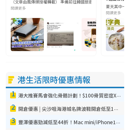
（文章由風傳媒授權轉載） 準備前往韓國旅遊的民眾，近期要特別留
夏天其中一種時
閱讀更多
閱讀更多
港生活限時優惠情報
1
港大推賽馬會強化骨骼計劃！$100骨質密度X光檢查 完成免費運動訓練送超市禮券！附參加資格
2
開倉優惠 | 尖沙咀海港城名牌波鞋開倉低至1折！On鞋$899起／Joy&Peace鞋履$98起
3
豐澤優惠勁減低至44折！Mac mini/iPhone17Pro大減價！廚房家電$220起