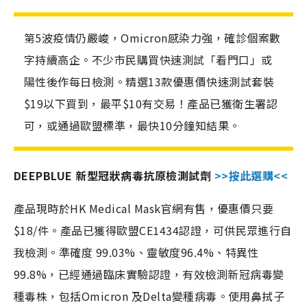
第5波疫情仍嚴峻，Omicron感染力強，確診個案數
字持續高企。不少市民購買快速測試「看門口」或
陽性後作每日檢測。精選13款優惠價快速測試套裝
$19以下買到，最平$10有交易！產品已獲衛生署認
可，或通過歐盟標準，最快10分鐘知結果。
DEEPBLUE 新型冠狀病毒抗原檢測試劑
>>按此選購<<
產品現時於HK Medical Mask官網有售，優惠價只要
$18/件。產品已獲得歐盟CE1434認證，可供民眾進行自
我檢測。準確度 99.03%、靈敏度96.4%、特異性
99.8%，已經通過臨床實驗認證，有效檢測新冠病毒變
種毒株，包括Omicron 及Delta變種病毒。使用鼻拭子