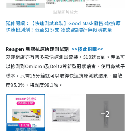
點擊圖片放大
延伸閱讀：【快速測試套裝】Good Mask發售3款抗原
快速檢測劑！低至$15/支 獲歐盟認證+無限購數量
Reagen 新冠抗原快速測試劑
>>按此選購<<
莎莎網店亦有售多款快速測試套裝，$19就買到。產品可
以檢測到Omicron及Delta等新型冠狀病毒，使用鼻拭子
樣本，只需15分鐘就可以取得快速抗原測試結果。靈敏
度95.2%，特異度98.1%。
+2