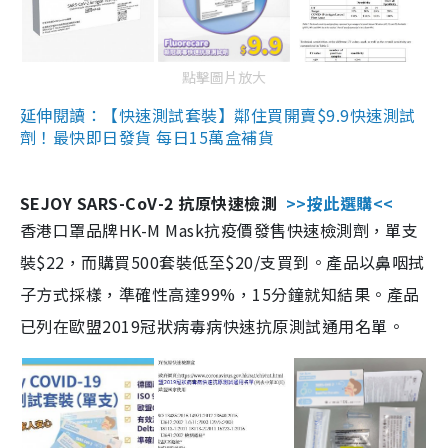
點擊圖片放大
延伸閱讀：【快速測試套裝】鄰住買開賣$9.9快速測試
劑！最快即日發貨 每日15萬盒補貨
SEJOY SARS-CoV-2 抗原快速檢測
>>按此選購<<
香港口罩品牌HK-M Mask抗疫價發售快速檢測劑，單支
裝$22，而購買500套裝低至$20/支買到。產品以鼻咽拭
子方式採樣，準確性高達99%，15分鐘就知結果。產品
已列在歐盟2019冠狀病毒病快速抗原測試通用名單。