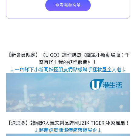
【新會員限定】《U GO》請你睇👹《蠟筆小新劇場版：千
奇百怪！我的妖怪假期》！
↓一齊睇下小新同妖怪朋友們點樣聯手拯救屋企人啦↓
【送您🐯】韓國超人氣文創品牌MUZIK TIGER 冰感風扇！
↓將萌虎嘅慵懶療癒帶返屋企↓