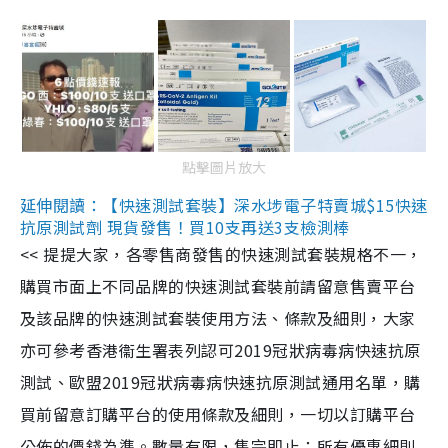
點擊圖片放大
延伸閱讀：【快速測試套裝】深水埗電子特賣城$15快速
抗原測試劑 現貨發售！買10支再送3支檢測棒
<< 提提大家，各零售商發售的快速測試套裝規格不一，
購買市面上不同品牌的快速測試套裝前請留意售賣平台
及該品牌的快速測試套裝使用方法、條款及細則，大家
亦可參考香港衞生署表列認可2019冠狀病毒病快速抗原
測試、歐盟2019冠狀病毒病快速抗原測試通用名單，購
買前留意訂購平台的使用條款及細則，一切以訂購平台
公佈的價錢為準。數量有限，售完即止；所有優惠細則