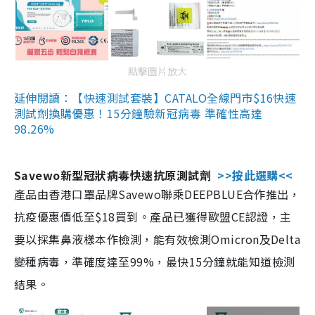
點擊圖片放大
延伸閱讀：【快速測試套裝】CATALO全線門市$16快速
測試劑換購優惠！15分鐘驗新冠病毒 準確性高達
98.26%
Savewo新型冠狀病毒快速抗原測試劑
>>按此選購<<
產品由香港口罩品牌Savewo聯乘DEEPBLUE合作推出，
抗疫優惠價低至$18買到。產品已獲得歐盟CE認證，主
要以採集鼻液樣本作檢測，能有效檢測Omicron及Delta
變種病毒，準確度達至99%，最快15分鐘就能知道檢測
結果。