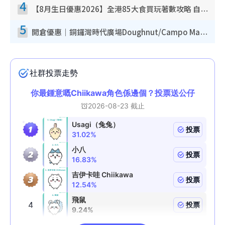
4
【8月生日優惠2026】全港85大食買玩著數攻略 自助餐/火鍋放題同行免費＋誠品/DONKI送現金券
5
開倉優惠｜銅鑼灣時代廣場Doughnut/Campo Marzio開倉低至1折！背囊、書包、手袋劈價$200起