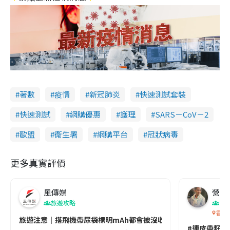
著數
疫情
新冠肺炎
快速測試套裝
快速測試
網購優惠
護理
SARS－CoV－2
歐盟
衞生署
網購平台
冠狀病毒
更多真實評價
風傳媒
營養教
旅遊攻略
生
香港
旅遊注意｜搭飛機帶尿袋標明mAh都會被沒收😱出發前切記檢查「1
#連皮帶籽都