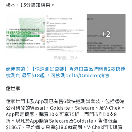
樣本，15分鐘知結果。
+2
點擊圖片放大
延伸閱讀：【快速測試套裝】香港口罩品牌開賣2款快速
檢測劑 最平$18起 ！可檢測Delta/Omicron病毒
億世家
億家世門市及App現已有售6款快速測試套裝，包括香港
公司研發的Wesail、Goldsite、Safecare、及V-Chek。
App限定優惠，購買10支可享75折，而門市則10支8
折。現凡於App購買Safecare及Goldsite，售價低至
$186.7，平均每支只需$18.6就買到。V-Chek門市購買