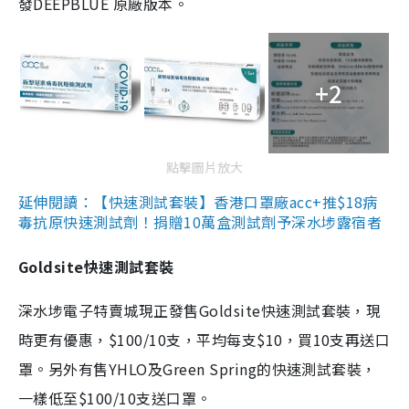
發DEEPBLUE 原廠版本。
+2
點擊圖片放大
延伸閱讀：【快速測試套裝】香港口罩廠acc+推$18病
毒抗原快速測試劑！捐贈10萬盒測試劑予深水埗露宿者
Goldsite快速測試套裝
深水埗電子特賣城現正發售Goldsite快速測試套裝，現
時更有優惠，$100/10支，平均每支$10，買10支再送口
罩。另外有售YHLO及Green Spring的快速測試套裝，
一樣低至$100/10支送口罩。