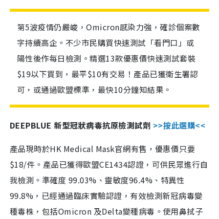
第5波疫情仍嚴峻，Omicron感染力強，確診個案數
字持續高企。不少市民購買快速測試「看門口」或
陽性後作每日檢測。精選13款優惠價快速測試套裝
$19以下買到，最平$10有交易！產品已獲衛生署認
可，或通過歐盟標準，最快10分鐘知結果。
DEEPBLUE 新型冠狀病毒抗原檢測試劑
>>按此選購<<
產品現時於HK Medical Mask官網有售，優惠價只要
$18/件。產品已獲得歐盟CE1434認證，可供民眾進行自
我檢測。準確度 99.03%、靈敏度96.4%、特異性
99.8%，已經通過臨床實驗認證，有效檢測新冠病毒變
種毒株，包括Omicron 及Delta變種病毒。使用鼻拭子