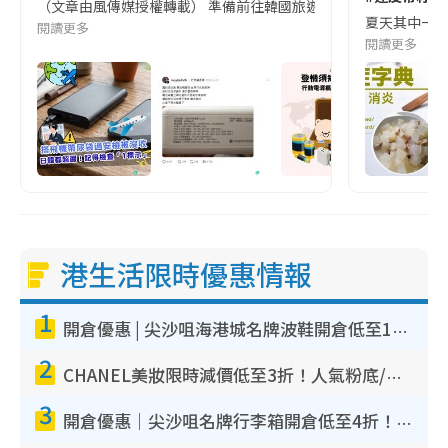
（文章由風傳媒授權轉載） 準備前往韓國旅遊的民眾，近期要特別留
夏天其中一種時
閱讀更多
閱讀更多
港生活限時優惠情報
1
開倉優惠 | 尖沙咀海港城名牌波鞋開倉低至1折！On鞋$899起／Joy&Peace鞋履$98起
2
CHANEL美妝限時減價低至3折！人氣粉底/唇膏/精華液低至$275！COCO香水都有平
3
開倉優惠｜尖沙咀名牌行李箱開倉低至4折！一連5日 American Tourister/ace./Hallmark $200起！