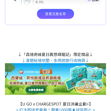
↓「森境奇緣夏日異想尋龍記」限定精品↓
↓漫遊秘境地墊、多用途旅行收納袋↓
【U GO x CHARGESPOT 夏日消暑企劃⚡】
> 打卡即送充電券！限量1000張🔋送完即止 <