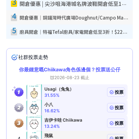
3
開倉優惠 | 尖沙咀海港城名牌波鞋開倉低至1折！On鞋$899起／Joy&Peace鞋履$98起
4
開倉優惠｜銅鑼灣時代廣場Doughnut/Campo Marzio開倉低至1折！背囊、書包、手袋劈價$200起
5
廚具開倉｜特福Tefal廚具/家電開倉低至3折！$220起買平底鍋/炒鑊/湯煲！電飯煲/吸塵機/燙斗$418起