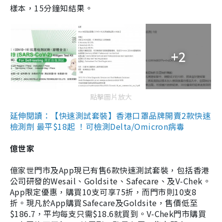
樣本，15分鐘知結果。
+2
點擊圖片放大
延伸閱讀：【快速測試套裝】香港口罩品牌開賣2款快速
檢測劑 最平$18起 ！可檢測Delta/Omicron病毒
億世家
億家世門市及App現已有售6款快速測試套裝，包括香港
公司研發的Wesail、Goldsite、Safecare、及V-Chek。
App限定優惠，購買10支可享75折，而門市則10支8
折。現凡於App購買Safecare及Goldsite，售價低至
$186.7，平均每支只需$18.6就買到。V-Chek門市購買