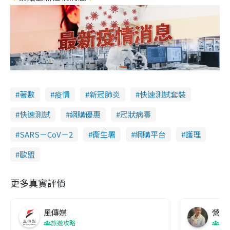
著數
疫情
新冠肺炎
快速測試套裝
快速測試
網購優惠
冠狀病毒
SARS－CoV－2
衞生署
網購平台
護理
歐盟
更多真實評價
風傳媒
營養教
旅遊攻略
生