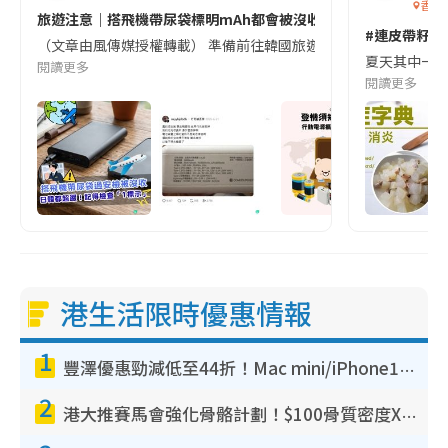
香港
旅遊注意｜搭飛機帶尿袋標明mAh都會被沒收😱出發前切記檢查「1
#連皮帶籽都
（文章由風傳媒授權轉載） 準備前往韓國旅遊的民眾，近期要特別留
夏天其中一種時
閱讀更多
閱讀更多
港生活限時優惠情報
1
豐澤優惠勁減低至44折！Mac mini/iPhone17Pro大減價！廚房家電$220起
2
港大推賽馬會強化骨骼計劃！$100骨質密度X光檢查 完成免費運動訓練送超市禮券！附參加資格