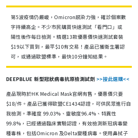
第5波疫情仍嚴峻，Omicron感染力強，確診個案數
字持續高企。不少市民購買快速測試「看門口」或
陽性後作每日檢測。精選13款優惠價快速測試套裝
$19以下買到，最平$10有交易！產品已獲衛生署認
可，或通過歐盟標準，最快10分鐘知結果。
DEEPBLUE 新型冠狀病毒抗原檢測試劑
>>按此選購<<
產品現時於HK Medical Mask官網有售，優惠價只要
$18/件。產品已獲得歐盟CE1434認證，可供民眾進行自
我檢測。準確度 99.03%、靈敏度96.4%、特異性
99.8%，已經通過臨床實驗認證，有效檢測新冠病毒變
種毒株，包括Omicron 及Delta變種病毒。使用鼻拭子