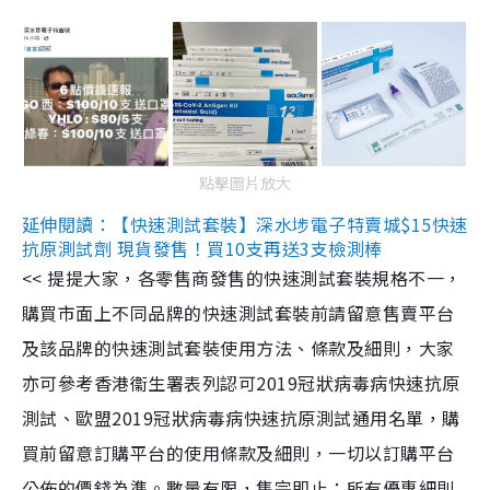
點擊圖片放大
延伸閱讀：【快速測試套裝】深水埗電子特賣城$15快速
抗原測試劑 現貨發售！買10支再送3支檢測棒
<< 提提大家，各零售商發售的快速測試套裝規格不一，
購買市面上不同品牌的快速測試套裝前請留意售賣平台
及該品牌的快速測試套裝使用方法、條款及細則，大家
亦可參考香港衞生署表列認可2019冠狀病毒病快速抗原
測試、歐盟2019冠狀病毒病快速抗原測試通用名單，購
買前留意訂購平台的使用條款及細則，一切以訂購平台
公佈的價錢為準。數量有限，售完即止；所有優惠細則