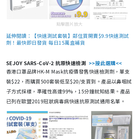
點擊圖片放大
延伸閱讀：【快速測試套裝】鄰住買開賣$9.9快速測試
劑！最快即日發貨 每日15萬盒補貨
SEJOY SARS-CoV-2 抗原快速檢測
>>按此選購<<
香港口罩品牌HK-M Mask抗疫價發售快速檢測劑，單支
裝$22，而購買500套裝低至$20/支買到。產品以鼻咽拭
子方式採樣，準確性高達99%，15分鐘就知結果。產品
已列在歐盟2019冠狀病毒病快速抗原測試通用名單。