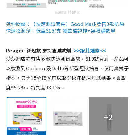
點擊圖片放大
延伸閱讀：【快速測試套裝】Good Mask發售3款抗原
快速檢測劑！低至$15/支 獲歐盟認證+無限購數量
Reagen 新冠抗原快速測試劑
>>按此選購<<
莎莎網店亦有售多款快速測試套裝，$19就買到。產品可
以檢測到Omicron及Delta等新型冠狀病毒，使用鼻拭子
樣本，只需15分鐘就可以取得快速抗原測試結果。靈敏
度95.2%，特異度98.1%。
+2