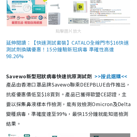
點擊圖片放大
延伸閱讀：【快速測試套裝】CATALO全線門市$16快速
測試劑換購優惠！15分鐘驗新冠病毒 準確性高達
98.26%
Savewo新型冠狀病毒快速抗原測試劑
>>按此選購<<
產品由香港口罩品牌Savewo聯乘DEEPBLUE合作推出，
抗疫優惠價低至$18買到。產品已獲得歐盟CE認證，主
要以採集鼻液樣本作檢測，能有效檢測Omicron及Delta
變種病毒，準確度達至99%，最快15分鐘就能知道檢測
結果。