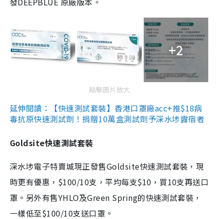
發DEEPBLUE 原廠版本。
+2
點擊圖片放大
延伸閱讀：【快速測試套裝】香港口罩廠acc+推$18病
毒抗原快速測試劑！捐贈10萬盒測試劑予深水埗露宿者
Goldsite快速測試套裝
深水埗電子特賣城現正發售Goldsite快速測試套裝，現
時更有優惠，$100/10支，平均每支$10，買10支再送口
罩。另外有售YHLO及Green Spring的快速測試套裝，
一樣低至$100/10支送口罩。