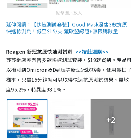
點擊圖片放大
延伸閱讀：【快速測試套裝】Good Mask發售3款抗原
快速檢測劑！低至$15/支 獲歐盟認證+無限購數量
Reagen 新冠抗原快速測試劑
>>按此選購<<
莎莎網店亦有售多款快速測試套裝，$19就買到。產品可
以檢測到Omicron及Delta等新型冠狀病毒，使用鼻拭子
樣本，只需15分鐘就可以取得快速抗原測試結果。靈敏
度95.2%，特異度98.1%。
+2