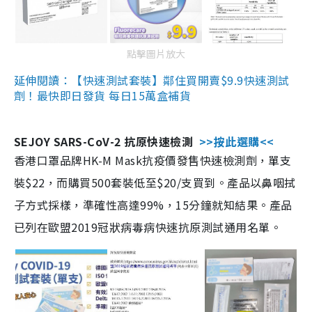
點擊圖片放大
延伸閱讀：【快速測試套裝】鄰住買開賣$9.9快速測試
劑！最快即日發貨 每日15萬盒補貨
SEJOY SARS-CoV-2 抗原快速檢測
>>按此選購<<
香港口罩品牌HK-M Mask抗疫價發售快速檢測劑，單支
裝$22，而購買500套裝低至$20/支買到。產品以鼻咽拭
子方式採樣，準確性高達99%，15分鐘就知結果。產品
已列在歐盟2019冠狀病毒病快速抗原測試通用名單。