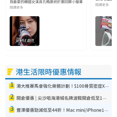
我最愛的韓國女演員孔曉振終於要回歸小螢幕啦!這次的劇本改編自同名
閱讀更多
閱讀更多
港生活限時優惠情報
1
港大推賽馬會強化骨骼計劃！$100骨質密度X光檢查 完成免費運動訓練送超市禮券！附參加資格
2
開倉優惠 | 尖沙咀海港城名牌波鞋開倉低至1折！On鞋$899起／Joy&Peace鞋履$98起
3
豐澤優惠勁減低至44折！Mac mini/iPhone17Pro大減價！廚房家電$220起