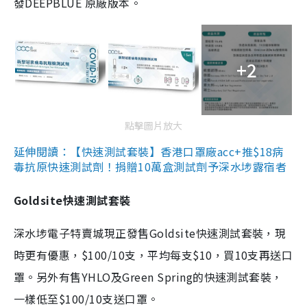
發DEEPBLUE 原廠版本。
+2
點擊圖片放大
延伸閱讀：【快速測試套裝】香港口罩廠acc+推$18病
毒抗原快速測試劑！捐贈10萬盒測試劑予深水埗露宿者
Goldsite快速測試套裝
深水埗電子特賣城現正發售Goldsite快速測試套裝，現
時更有優惠，$100/10支，平均每支$10，買10支再送口
罩。另外有售YHLO及Green Spring的快速測試套裝，
一樣低至$100/10支送口罩。