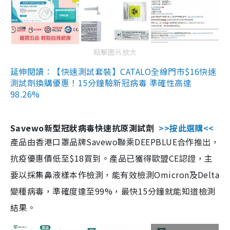
點擊圖片放大
延伸閱讀：【快速測試套裝】CATALO全線門市$16快速
測試劑換購優惠！15分鐘驗新冠病毒 準確性高達
98.26%
Savewo新型冠狀病毒快速抗原測試劑
>>按此選購<<
產品由香港口罩品牌Savewo聯乘DEEPBLUE合作推出，
抗疫優惠價低至$18買到。產品已獲得歐盟CE認證，主
要以採集鼻液樣本作檢測，能有效檢測Omicron及Delta
變種病毒，準確度達至99%，最快15分鐘就能知道檢測
結果。