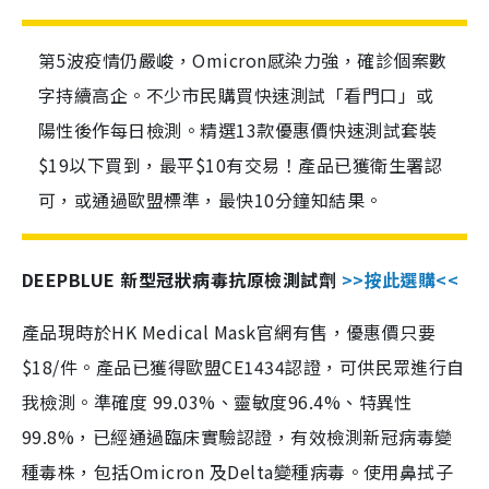
第5波疫情仍嚴峻，Omicron感染力強，確診個案數
字持續高企。不少市民購買快速測試「看門口」或
陽性後作每日檢測。精選13款優惠價快速測試套裝
$19以下買到，最平$10有交易！產品已獲衛生署認
可，或通過歐盟標準，最快10分鐘知結果。
DEEPBLUE 新型冠狀病毒抗原檢測試劑
>>按此選購<<
產品現時於HK Medical Mask官網有售，優惠價只要
$18/件。產品已獲得歐盟CE1434認證，可供民眾進行自
我檢測。準確度 99.03%、靈敏度96.4%、特異性
99.8%，已經通過臨床實驗認證，有效檢測新冠病毒變
種毒株，包括Omicron 及Delta變種病毒。使用鼻拭子