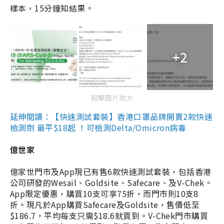
樣本，15分鐘知結果。
+2
點擊圖片放大
延伸閱讀：【快速測試套裝】香港口罩品牌開賣2款快速
檢測劑 最平$18起 ！可檢測Delta/Omicron病毒
億世家
億家世門市及App現已有售6款快速測試套裝，包括香港
公司研發的Wesail、Goldsite、Safecare、及V-Chek。
App限定優惠，購買10支可享75折，而門市則10支8
折。現凡於App購買Safecare及Goldsite，售價低至
$186.7，平均每支只需$18.6就買到。V-Chek門市購買