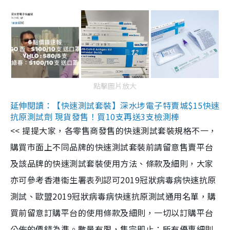
點擊圖片放大
延伸閱讀：【快速測試套裝】深水埗電子特賣城$15快速
抗原測試劑 現貨發售！買10支再送3支檢測棒
<< 提提大家，各零售商發售的快速測試套裝規格不一，
購買市面上不同品牌的快速測試套裝前請留意售賣平台
及該品牌的快速測試套裝使用方法、條款及細則，大家
亦可參考香港衞生署表列認可2019冠狀病毒病快速抗原
測試、歐盟2019冠狀病毒病快速抗原測試通用名單，購
買前留意訂購平台的使用條款及細則，一切以訂購平台
公佈的價錢為準。數量有限，售完即止；所有優惠細則