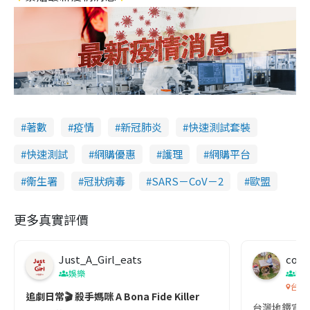
著數
疫情
新冠肺炎
快速測試套裝
快速測試
網購優惠
護理
網購平台
衞生署
冠狀病毒
SARS－CoV－2
歐盟
更多真實評價
Just_A_Girl_eats
co c
娛樂
吹
台灣
追劇日常🎬 殺手媽咪 A Bona Fide Killer
台灣地鐵宣