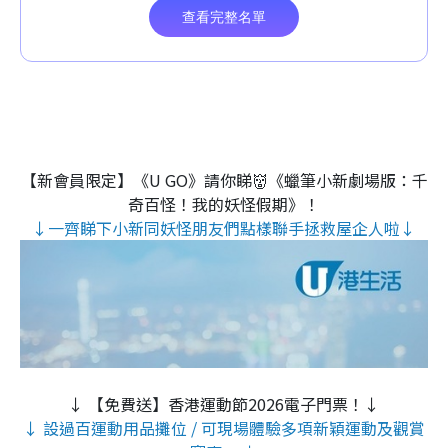
【新會員限定】《U GO》請你睇👹《蠟筆小新劇場版：千
奇百怪！我的妖怪假期》！
↓一齊睇下小新同妖怪朋友們點樣聯手拯救屋企人啦↓
↓ 【免費送】香港運動節2026電子門票！↓
↓ 設過百運動用品攤位 / 可現場體驗多項新穎運動及觀賞