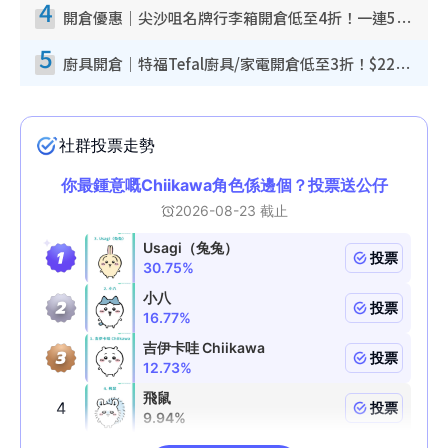
4
開倉優惠｜尖沙咀名牌行李箱開倉低至4折！一連5日 American Tourister/ace./Hallmark $200起！
5
廚具開倉｜特福Tefal廚具/家電開倉低至3折！$220起買平底鍋/炒鑊/湯煲！電飯煲/吸塵機/燙斗$418起