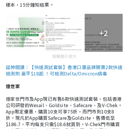
樣本，15分鐘知結果。
+2
點擊圖片放大
延伸閱讀：【快速測試套裝】香港口罩品牌開賣2款快速
檢測劑 最平$18起 ！可檢測Delta/Omicron病毒
億世家
億家世門市及App現已有售6款快速測試套裝，包括香港
公司研發的Wesail、Goldsite、Safecare、及V-Chek。
App限定優惠，購買10支可享75折，而門市則10支8
折。現凡於App購買Safecare及Goldsite，售價低至
$186.7，平均每支只需$18.6就買到。V-Chek門市購買