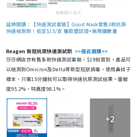
點擊圖片放大
延伸閱讀：【快速測試套裝】Good Mask發售3款抗原
快速檢測劑！低至$15/支 獲歐盟認證+無限購數量
Reagen 新冠抗原快速測試劑
>>按此選購<<
莎莎網店亦有售多款快速測試套裝，$19就買到。產品可
以檢測到Omicron及Delta等新型冠狀病毒，使用鼻拭子
樣本，只需15分鐘就可以取得快速抗原測試結果。靈敏
度95.2%，特異度98.1%。
+2