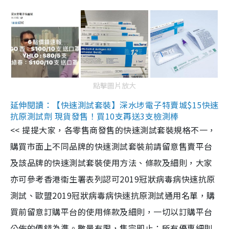
點擊圖片放大
延伸閱讀：【快速測試套裝】深水埗電子特賣城$15快速
抗原測試劑 現貨發售！買10支再送3支檢測棒
<< 提提大家，各零售商發售的快速測試套裝規格不一，
購買市面上不同品牌的快速測試套裝前請留意售賣平台
及該品牌的快速測試套裝使用方法、條款及細則，大家
亦可參考香港衞生署表列認可2019冠狀病毒病快速抗原
測試、歐盟2019冠狀病毒病快速抗原測試通用名單，購
買前留意訂購平台的使用條款及細則，一切以訂購平台
公佈的價錢為準。數量有限，售完即止；所有優惠細則