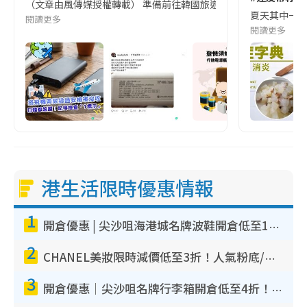
（文章由風傳媒授權轉載） 準備前往韓國旅遊的民眾，近期要特別留
夏天其中一種時
閱讀更多
閱讀更多
港生活限時優惠情報
1
開倉優惠 | 尖沙咀海港城名牌波鞋開倉低至1折！On鞋$899起／Joy&Peace鞋履$98起
2
CHANEL美妝限時減價低至3折！人氣粉底/唇膏/精華液低至$275！COCO香水都有平
3
開倉優惠｜尖沙咀名牌行李箱開倉低至4折！一連5日 American Tourister/ace./Hallmark $200起！