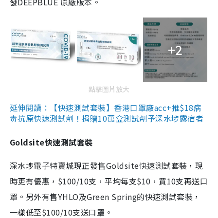
發DEEPBLUE 原廠版本。
+2
點擊圖片放大
延伸閱讀：【快速測試套裝】香港口罩廠acc+推$18病
毒抗原快速測試劑！捐贈10萬盒測試劑予深水埗露宿者
Goldsite快速測試套裝
深水埗電子特賣城現正發售Goldsite快速測試套裝，現
時更有優惠，$100/10支，平均每支$10，買10支再送口
罩。另外有售YHLO及Green Spring的快速測試套裝，
一樣低至$100/10支送口罩。