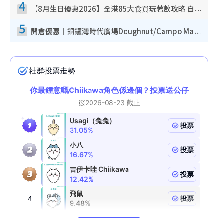
4
【8月生日優惠2026】全港85大食買玩著數攻略 自助餐/火鍋放題同行免費＋誠品/DONKI送現金券
5
開倉優惠｜銅鑼灣時代廣場Doughnut/Campo Marzio開倉低至1折！背囊、書包、手袋劈價$200起