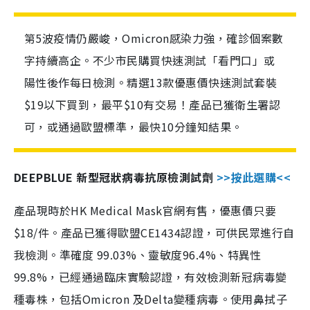
第5波疫情仍嚴峻，Omicron感染力強，確診個案數
字持續高企。不少市民購買快速測試「看門口」或
陽性後作每日檢測。精選13款優惠價快速測試套裝
$19以下買到，最平$10有交易！產品已獲衛生署認
可，或通過歐盟標準，最快10分鐘知結果。
DEEPBLUE 新型冠狀病毒抗原檢測試劑
>>按此選購<<
產品現時於HK Medical Mask官網有售，優惠價只要
$18/件。產品已獲得歐盟CE1434認證，可供民眾進行自
我檢測。準確度 99.03%、靈敏度96.4%、特異性
99.8%，已經通過臨床實驗認證，有效檢測新冠病毒變
種毒株，包括Omicron 及Delta變種病毒。使用鼻拭子