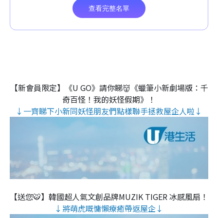
【新會員限定】《U GO》請你睇👹《蠟筆小新劇場版：千
奇百怪！我的妖怪假期》！
↓一齊睇下小新同妖怪朋友們點樣聯手拯救屋企人啦↓
【送您🐯】韓國超人氣文創品牌MUZIK TIGER 冰感風扇！
↓將萌虎嘅慵懶療癒帶返屋企↓