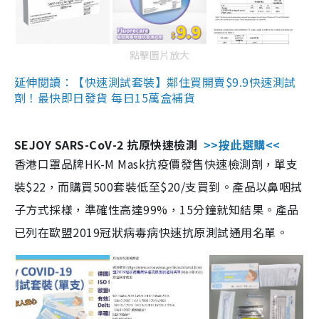
點擊圖片放大
延伸閱讀：【快速測試套裝】鄰住買開賣$9.9快速測試
劑！最快即日發貨 每日15萬盒補貨
SEJOY SARS-CoV-2 抗原快速檢測
>>按此選購<<
香港口罩品牌HK-M Mask抗疫價發售快速檢測劑，單支
裝$22，而購買500套裝低至$20/支買到。產品以鼻咽拭
子方式採樣，準確性高達99%，15分鐘就知結果。產品
已列在歐盟2019冠狀病毒病快速抗原測試通用名單。