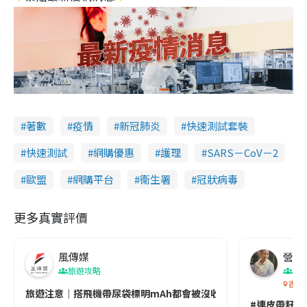
著數
疫情
新冠肺炎
快速測試套裝
快速測試
網購優惠
護理
SARS－CoV－2
歐盟
網購平台
衞生署
冠狀病毒
更多真實評價
風傳媒
營養教
旅遊攻略
生
香港
旅遊注意｜搭飛機帶尿袋標明mAh都會被沒收😱出發前切記檢查「1
#連皮帶籽都