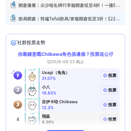
4
開倉優惠｜尖沙咀名牌行李箱開倉低至4折！一連5日 American Tourister/ace./Hallmark $200起！
5
廚具開倉｜特福Tefal廚具/家電開倉低至3折！$220起買平底鍋/炒鑊/湯煲！電飯煲/吸塵機/燙斗$418起