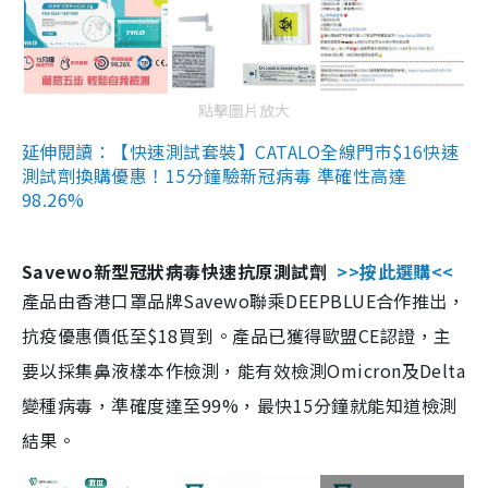
點擊圖片放大
延伸閱讀：【快速測試套裝】CATALO全線門市$16快速
測試劑換購優惠！15分鐘驗新冠病毒 準確性高達
98.26%
Savewo新型冠狀病毒快速抗原測試劑
>>按此選購<<
產品由香港口罩品牌Savewo聯乘DEEPBLUE合作推出，
抗疫優惠價低至$18買到。產品已獲得歐盟CE認證，主
要以採集鼻液樣本作檢測，能有效檢測Omicron及Delta
變種病毒，準確度達至99%，最快15分鐘就能知道檢測
結果。