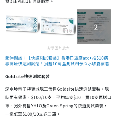
發DEEPBLUE 原廠版本。
+2
點擊圖片放大
延伸閱讀：【快速測試套裝】香港口罩廠acc+推$18病
毒抗原快速測試劑！捐贈10萬盒測試劑予深水埗露宿者
Goldsite快速測試套裝
深水埗電子特賣城現正發售Goldsite快速測試套裝，現
時更有優惠，$100/10支，平均每支$10，買10支再送口
罩。另外有售YHLO及Green Spring的快速測試套裝，
一樣低至$100/10支送口罩。