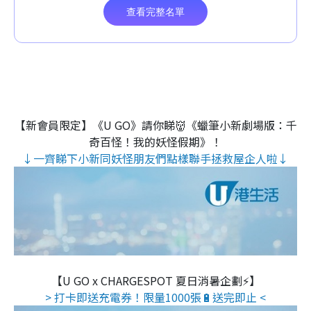
【新會員限定】《U GO》請你睇👹《蠟筆小新劇場版：千
奇百怪！我的妖怪假期》！
↓一齊睇下小新同妖怪朋友們點樣聯手拯救屋企人啦↓
【U GO x CHARGESPOT 夏日消暑企劃⚡】
> 打卡即送充電券！限量1000張🔋送完即止 <