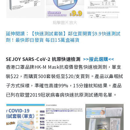
點擊圖片放大
延伸閱讀：【快速測試套裝】鄰住買開賣$9.9快速測試
劑！最快即日發貨 每日15萬盒補貨
SEJOY SARS-CoV-2 抗原快速檢測
>>按此選購<<
香港口罩品牌HK-M Mask抗疫價發售快速檢測劑，單支
裝$22，而購買500套裝低至$20/支買到。產品以鼻咽拭
子方式採樣，準確性高達99%，15分鐘就知結果。產品
已列在歐盟2019冠狀病毒病快速抗原測試通用名單。