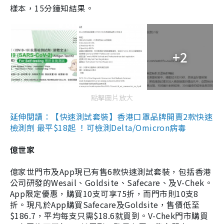
樣本，15分鐘知結果。
+2
點擊圖片放大
延伸閱讀：【快速測試套裝】香港口罩品牌開賣2款快速
檢測劑 最平$18起 ！可檢測Delta/Omicron病毒
億世家
億家世門市及App現已有售6款快速測試套裝，包括香港
公司研發的Wesail、Goldsite、Safecare、及V-Chek。
App限定優惠，購買10支可享75折，而門市則10支8
折。現凡於App購買Safecare及Goldsite，售價低至
$186.7，平均每支只需$18.6就買到。V-Chek門市購買