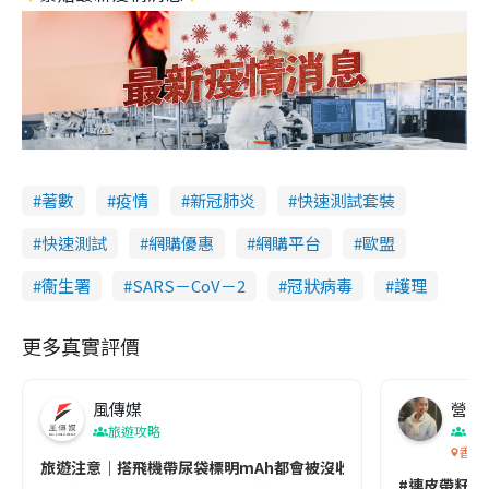
著數
疫情
新冠肺炎
快速測試套裝
快速測試
網購優惠
網購平台
歐盟
衞生署
SARS－CoV－2
冠狀病毒
護理
更多真實評價
風傳媒
營養教
旅遊攻略
生
香港
旅遊注意｜搭飛機帶尿袋標明mAh都會被沒收😱出發前切記檢查「1
#連皮帶籽都