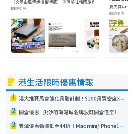
（文章由風傳媒授權轉載） 準備前往韓國旅遊的民眾，近期要特別留
夏天其中一種時
閱讀更多
閱讀更多
港生活限時優惠情報
1
港大推賽馬會強化骨骼計劃！$100骨質密度X光檢查 完成免費運動訓練送超市禮券！附參加資格
2
開倉優惠 | 尖沙咀海港城名牌波鞋開倉低至1折！On鞋$899起／Joy&Peace鞋履$98起
3
豐澤優惠勁減低至44折！Mac mini/iPhone17Pro大減價！廚房家電$220起