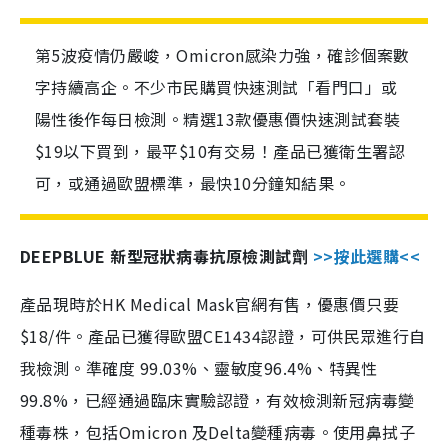
第5波疫情仍嚴峻，Omicron感染力強，確診個案數
字持續高企。不少市民購買快速測試「看門口」或
陽性後作每日檢測。精選13款優惠價快速測試套裝
$19以下買到，最平$10有交易！產品已獲衛生署認
可，或通過歐盟標準，最快10分鐘知結果。
DEEPBLUE 新型冠狀病毒抗原檢測試劑
>>按此選購<<
產品現時於HK Medical Mask官網有售，優惠價只要
$18/件。產品已獲得歐盟CE1434認證，可供民眾進行自
我檢測。準確度 99.03%、靈敏度96.4%、特異性
99.8%，已經通過臨床實驗認證，有效檢測新冠病毒變
種毒株，包括Omicron 及Delta變種病毒。使用鼻拭子