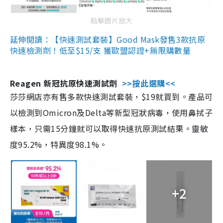
點擊圖片放大
延伸閱讀：【快速測試套裝】Good Mask發售3款抗原
快速檢測劑！低至$15/支 獲歐盟認證+無限購數量
Reagen 新冠抗原快速測試劑
>>按此選購<<
莎莎網店亦有售多款快速測試套裝，$19就買到。產品可
以檢測到Omicron及Delta等新型冠狀病毒，使用鼻拭子
樣本，只需15分鐘就可以取得快速抗原測試結果。靈敏
度95.2%，特異度98.1%。
+2