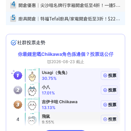
4
開倉優惠｜尖沙咀名牌行李箱開倉低至4折！一連5日 American Tourister/ace./Hallmark $200起！
5
廚具開倉｜特福Tefal廚具/家電開倉低至3折！$220起買平底鍋/炒鑊/湯煲！電飯煲/吸塵機/燙斗$418起