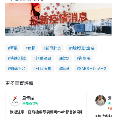
著數
疫情
新冠肺炎
快速測試套裝
快速測試
網購優惠
歐盟
衞生署
網購平台
冠狀病毒
護理
SARS－CoV－2
更多真實評價
風傳媒
營養教
旅遊攻略
生
香港
旅遊注意｜搭飛機帶尿袋標明mAh都會被沒收😱出發前切記檢查「1
#連皮帶籽都