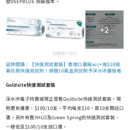
發DEEPBLUE 原廠版本。
+2
點擊圖片放大
延伸閱讀：【快速測試套裝】香港口罩廠acc+推$18病
毒抗原快速測試劑！捐贈10萬盒測試劑予深水埗露宿者
Goldsite快速測試套裝
深水埗電子特賣城現正發售Goldsite快速測試套裝，現
時更有優惠，$100/10支，平均每支$10，買10支再送口
罩。另外有售YHLO及Green Spring的快速測試套裝，
一樣低至$100/10支送口罩。