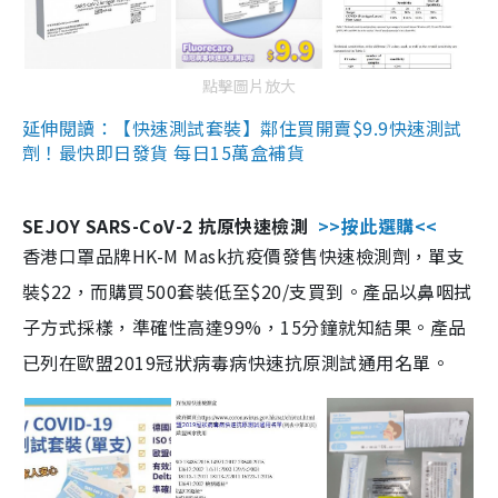
點擊圖片放大
延伸閱讀：【快速測試套裝】鄰住買開賣$9.9快速測試
劑！最快即日發貨 每日15萬盒補貨
SEJOY SARS-CoV-2 抗原快速檢測
>>按此選購<<
香港口罩品牌HK-M Mask抗疫價發售快速檢測劑，單支
裝$22，而購買500套裝低至$20/支買到。產品以鼻咽拭
子方式採樣，準確性高達99%，15分鐘就知結果。產品
已列在歐盟2019冠狀病毒病快速抗原測試通用名單。