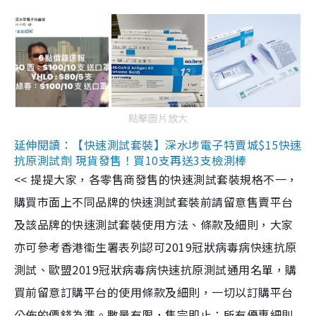
點擊圖片放大
延伸閱讀：【快速測試套裝】深水埗電子特賣城$15快速
抗原測試劑 現貨發售！買10支再送3支檢測棒
<< 提提大家，各零售商發售的快速測試套裝規格不一，
購買市面上不同品牌的快速測試套裝前請留意售賣平台
及該品牌的快速測試套裝使用方法、條款及細則，大家
亦可參考香港衞生署表列認可2019冠狀病毒病快速抗原
測試、歐盟2019冠狀病毒病快速抗原測試通用名單，購
買前留意訂購平台的使用條款及細則，一切以訂購平台
公佈的價錢為準。數量有限，售完即止；所有優惠細則