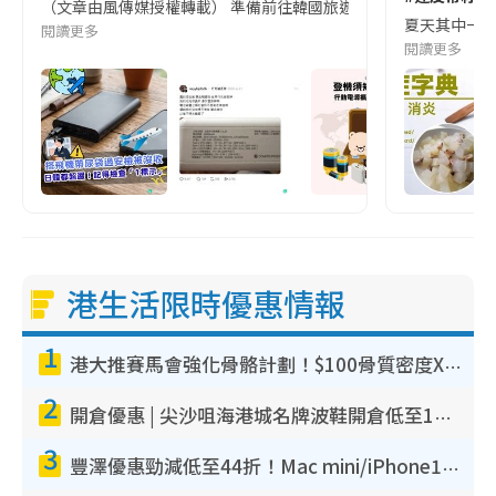
（文章由風傳媒授權轉載） 準備前往韓國旅遊的民眾，近期要特別留
夏天其中一種時
閱讀更多
閱讀更多
港生活限時優惠情報
1
港大推賽馬會強化骨骼計劃！$100骨質密度X光檢查 完成免費運動訓練送超市禮券！附參加資格
2
開倉優惠 | 尖沙咀海港城名牌波鞋開倉低至1折！On鞋$899起／Joy&Peace鞋履$98起
3
豐澤優惠勁減低至44折！Mac mini/iPhone17Pro大減價！廚房家電$220起