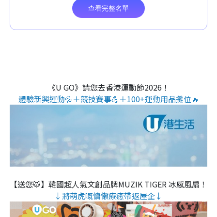
《U GO》請您去香港運動節2026！
體驗新興運動💦＋競技賽事💪＋100+運動用品攤位🔥
【送您🐯】韓國超人氣文創品牌MUZIK TIGER 冰感風扇！
↓將萌虎嘅慵懶療癒帶返屋企↓