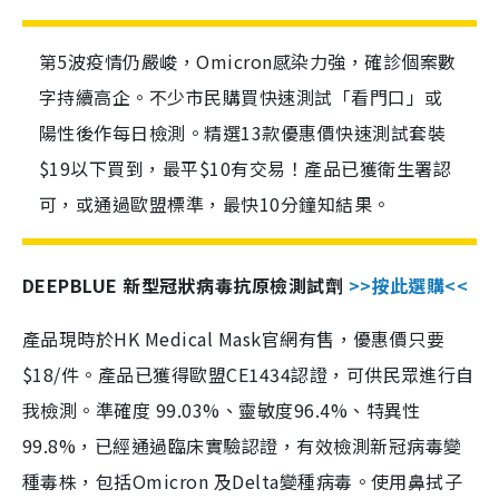
第5波疫情仍嚴峻，Omicron感染力強，確診個案數
字持續高企。不少市民購買快速測試「看門口」或
陽性後作每日檢測。精選13款優惠價快速測試套裝
$19以下買到，最平$10有交易！產品已獲衛生署認
可，或通過歐盟標準，最快10分鐘知結果。
DEEPBLUE 新型冠狀病毒抗原檢測試劑
>>按此選購<<
產品現時於HK Medical Mask官網有售，優惠價只要
$18/件。產品已獲得歐盟CE1434認證，可供民眾進行自
我檢測。準確度 99.03%、靈敏度96.4%、特異性
99.8%，已經通過臨床實驗認證，有效檢測新冠病毒變
種毒株，包括Omicron 及Delta變種病毒。使用鼻拭子