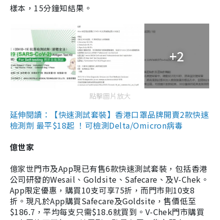
樣本，15分鐘知結果。
+2
點擊圖片放大
延伸閱讀：【快速測試套裝】香港口罩品牌開賣2款快速
檢測劑 最平$18起 ！可檢測Delta/Omicron病毒
億世家
億家世門市及App現已有售6款快速測試套裝，包括香港
公司研發的Wesail、Goldsite、Safecare、及V-Chek。
App限定優惠，購買10支可享75折，而門市則10支8
折。現凡於App購買Safecare及Goldsite，售價低至
$186.7，平均每支只需$18.6就買到。V-Chek門市購買