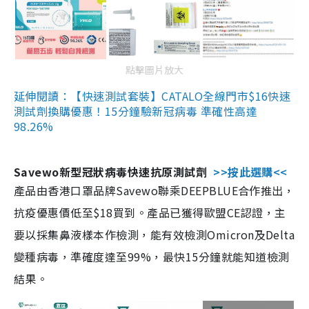
點擊圖片放大
延伸閱讀：【快速測試套裝】CATALO全線門市$16快速
測試劑換購優惠！15分鐘驗新冠病毒 準確性高達
98.26%
Savewo新型冠狀病毒快速抗原測試劑
>>按此選購<<
產品由香港口罩品牌Savewo聯乘DEEPBLUE合作推出，
抗疫優惠價低至$18買到。產品已獲得歐盟CE認證，主
要以採集鼻液樣本作檢測，能有效檢測Omicron及Delta
變種病毒，準確度達至99%，最快15分鐘就能知道檢測
結果。