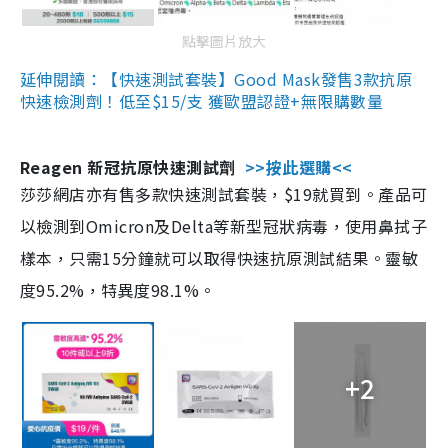
點擊圖片放大
延伸閱讀：【快速測試套裝】Good Mask發售3款抗原
快速檢測劑！低至$15/支 獲歐盟認證+無限購數量
Reagen 新冠抗原快速測試劑
>>按此選購<<
莎莎網店亦有售多款快速測試套裝，$19就買到。產品可
以檢測到Omicron及Delta等新型冠狀病毒，使用鼻拭子
樣本，只需15分鐘就可以取得快速抗原測試結果。靈敏
度95.2%，特異度98.1%。
+2