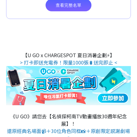
【U GO x CHARGESPOT 夏日消暑企劃⚡】
> 打卡即送充電券！限量1000張🔋送完即止 <
《U GO》請您去【名偵探柯南TV動畫播放30週年紀念
展】！
還原經典名場面📹＋30位角色同框📸＋原創限定感謝劇場