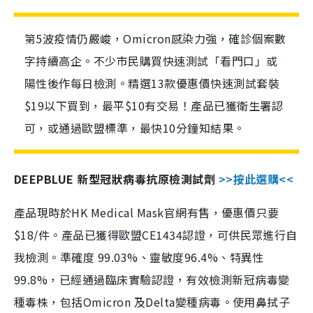
第5波疫情仍嚴峻，Omicron感染力強，確診個案數
字持續高企。不少市民購買快速測試「看門口」或
陽性後作每日檢測。精選13款優惠價快速測試套裝
$19以下買到，最平$10有交易！產品已獲衛生署認
可，或通過歐盟標準，最快10分鐘知結果。
DEEPBLUE 新型冠狀病毒抗原檢測試劑
>>按此選購<<
產品現時於HK Medical Mask官網有售，優惠價只要
$18/件。產品已獲得歐盟CE1434認證，可供民眾進行自
我檢測。準確度 99.03%、靈敏度96.4%、特異性
99.8%，已經通過臨床實驗認證，有效檢測新冠病毒變
種毒株，包括Omicron 及Delta變種病毒。使用鼻拭子