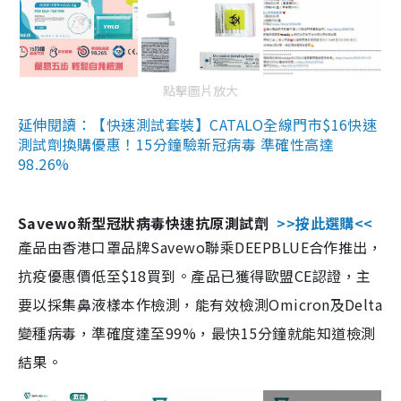
點擊圖片放大
延伸閱讀：【快速測試套裝】CATALO全線門市$16快速
測試劑換購優惠！15分鐘驗新冠病毒 準確性高達
98.26%
Savewo新型冠狀病毒快速抗原測試劑
>>按此選購<<
產品由香港口罩品牌Savewo聯乘DEEPBLUE合作推出，
抗疫優惠價低至$18買到。產品已獲得歐盟CE認證，主
要以採集鼻液樣本作檢測，能有效檢測Omicron及Delta
變種病毒，準確度達至99%，最快15分鐘就能知道檢測
結果。