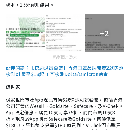
樣本，15分鐘知結果。
+2
點擊圖片放大
延伸閱讀：【快速測試套裝】香港口罩品牌開賣2款快速
檢測劑 最平$18起 ！可檢測Delta/Omicron病毒
億世家
億家世門市及App現已有售6款快速測試套裝，包括香港
公司研發的Wesail、Goldsite、Safecare、及V-Chek。
App限定優惠，購買10支可享75折，而門市則10支8
折。現凡於App購買Safecare及Goldsite，售價低至
$186.7，平均每支只需$18.6就買到。V-Chek門市購買