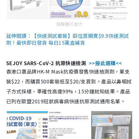
點擊圖片放大
延伸閱讀：【快速測試套裝】鄰住買開賣$9.9快速測試
劑！最快即日發貨 每日15萬盒補貨
SEJOY SARS-CoV-2 抗原快速檢測
>>按此選購<<
香港口罩品牌HK-M Mask抗疫價發售快速檢測劑，單支
裝$22，而購買500套裝低至$20/支買到。產品以鼻咽拭
子方式採樣，準確性高達99%，15分鐘就知結果。產品
已列在歐盟2019冠狀病毒病快速抗原測試通用名單。