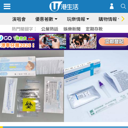
演唱會
優惠著數
玩樂情報
購物情報
熱門關鍵字：
公屋熱話
娛樂新聞
定期存款