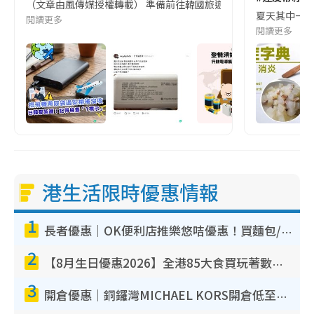
（文章由風傳媒授權轉載） 準備前往韓國旅遊的民眾，近期要特別留
夏天其中一種時
閱讀更多
閱讀更多
港生活限時優惠情報
1
長者優惠｜OK便利店推樂悠咭優惠！買麵包/牛奶/保健品拍卡即減
2
【8月生日優惠2026】全港85大食買玩著數攻略 自助餐/火鍋放題同行免費＋誠品/DONKI送現金券
3
開倉優惠｜銅鑼灣MICHAEL KORS開倉低至17折！直擊$500起買手袋/銀包/鞋款 必買經典Jet Set系列