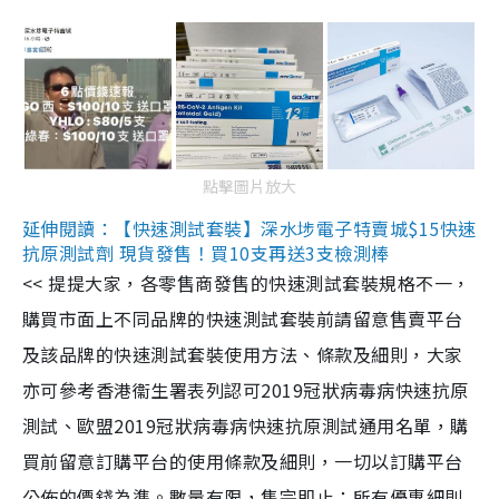
點擊圖片放大
延伸閱讀：【快速測試套裝】深水埗電子特賣城$15快速
抗原測試劑 現貨發售！買10支再送3支檢測棒
<< 提提大家，各零售商發售的快速測試套裝規格不一，
購買市面上不同品牌的快速測試套裝前請留意售賣平台
及該品牌的快速測試套裝使用方法、條款及細則，大家
亦可參考香港衞生署表列認可2019冠狀病毒病快速抗原
測試、歐盟2019冠狀病毒病快速抗原測試通用名單，購
買前留意訂購平台的使用條款及細則，一切以訂購平台
公佈的價錢為準。數量有限，售完即止；所有優惠細則