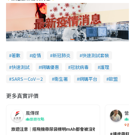
著數
疫情
新冠肺炎
快速測試套裝
快速測試
網購優惠
冠狀病毒
護理
SARS－CoV－2
衞生署
網購平台
歐盟
更多真實評價
風傳媒
營養教
旅遊攻略
生
香港
旅遊注意｜搭飛機帶尿袋標明mAh都會被沒收😱出發前切記檢查「1
#連皮帶籽都