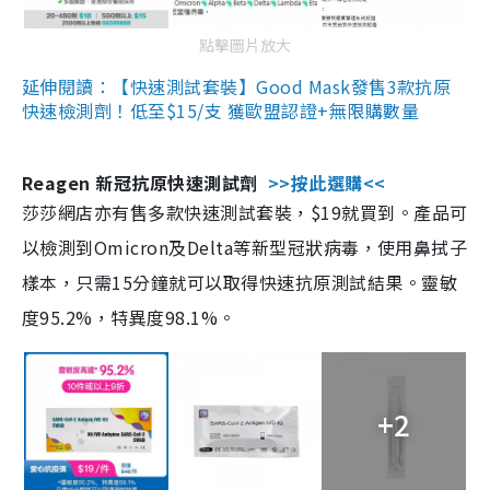
點擊圖片放大
延伸閱讀：【快速測試套裝】Good Mask發售3款抗原
快速檢測劑！低至$15/支 獲歐盟認證+無限購數量
Reagen 新冠抗原快速測試劑
>>按此選購<<
莎莎網店亦有售多款快速測試套裝，$19就買到。產品可
以檢測到Omicron及Delta等新型冠狀病毒，使用鼻拭子
樣本，只需15分鐘就可以取得快速抗原測試結果。靈敏
度95.2%，特異度98.1%。
+2