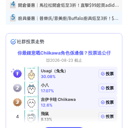
4
開倉優惠｜馬拉松開倉低至3折！直擊$99起買adidas／New Balance／Puma鞋款 STANLEY保溫杯劈價至$119起
5
廚具優惠｜普樂氏/意美廚/Buffalo廚具低至3折！$89起買煎鍋／炒鑊／個人鍋 同場小家電激減至$99起