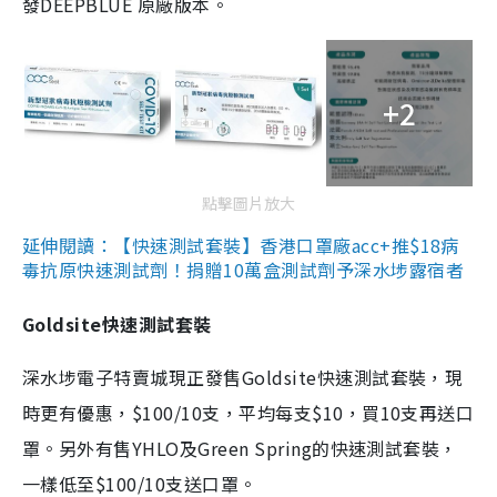
發DEEPBLUE 原廠版本。
+2
點擊圖片放大
延伸閱讀：【快速測試套裝】香港口罩廠acc+推$18病
毒抗原快速測試劑！捐贈10萬盒測試劑予深水埗露宿者
Goldsite快速測試套裝
深水埗電子特賣城現正發售Goldsite快速測試套裝，現
時更有優惠，$100/10支，平均每支$10，買10支再送口
罩。另外有售YHLO及Green Spring的快速測試套裝，
一樣低至$100/10支送口罩。