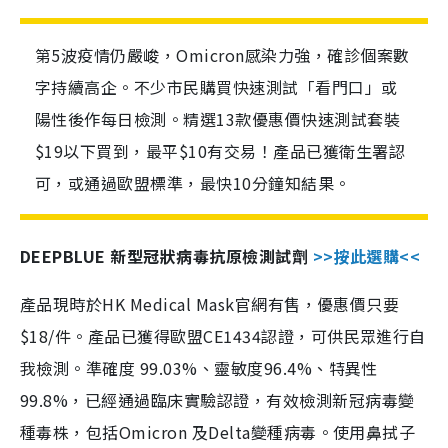
第5波疫情仍嚴峻，Omicron感染力強，確診個案數
字持續高企。不少市民購買快速測試「看門口」或
陽性後作每日檢測。精選13款優惠價快速測試套裝
$19以下買到，最平$10有交易！產品已獲衛生署認
可，或通過歐盟標準，最快10分鐘知結果。
DEEPBLUE 新型冠狀病毒抗原檢測試劑
>>按此選購<<
產品現時於HK Medical Mask官網有售，優惠價只要
$18/件。產品已獲得歐盟CE1434認證，可供民眾進行自
我檢測。準確度 99.03%、靈敏度96.4%、特異性
99.8%，已經通過臨床實驗認證，有效檢測新冠病毒變
種毒株，包括Omicron 及Delta變種病毒。使用鼻拭子