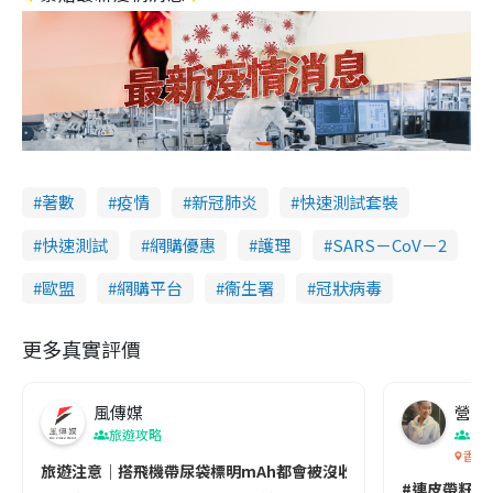
著數
疫情
新冠肺炎
快速測試套裝
快速測試
網購優惠
護理
SARS－CoV－2
歐盟
網購平台
衞生署
冠狀病毒
更多真實評價
風傳媒
營養教
旅遊攻略
生
香港
旅遊注意｜搭飛機帶尿袋標明mAh都會被沒收😱出發前切記檢查「1
#連皮帶籽都