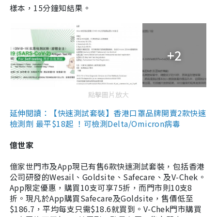
樣本，15分鐘知結果。
+2
點擊圖片放大
延伸閱讀：【快速測試套裝】香港口罩品牌開賣2款快速
檢測劑 最平$18起 ！可檢測Delta/Omicron病毒
億世家
億家世門市及App現已有售6款快速測試套裝，包括香港
公司研發的Wesail、Goldsite、Safecare、及V-Chek。
App限定優惠，購買10支可享75折，而門市則10支8
折。現凡於App購買Safecare及Goldsite，售價低至
$186.7，平均每支只需$18.6就買到。V-Chek門市購買