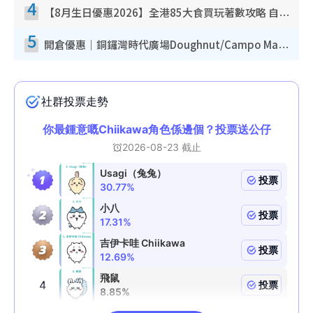
4
【8月生日優惠2026】全港85大食買玩著數攻略 自助餐/火鍋放題同行免費＋誠品/DONKI送現金券
5
開倉優惠｜銅鑼灣時代廣場Doughnut/Campo Marzio開倉低至1折！背囊、書包、手袋劈價$200起