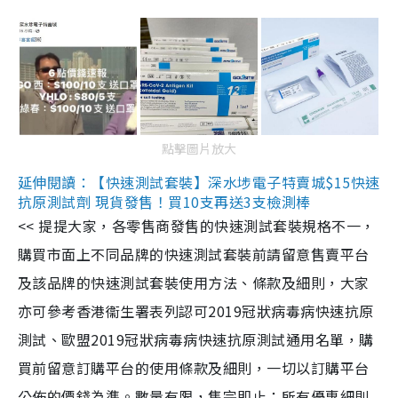
點擊圖片放大
延伸閱讀：【快速測試套裝】深水埗電子特賣城$15快速
抗原測試劑 現貨發售！買10支再送3支檢測棒
<< 提提大家，各零售商發售的快速測試套裝規格不一，
購買市面上不同品牌的快速測試套裝前請留意售賣平台
及該品牌的快速測試套裝使用方法、條款及細則，大家
亦可參考香港衞生署表列認可2019冠狀病毒病快速抗原
測試、歐盟2019冠狀病毒病快速抗原測試通用名單，購
買前留意訂購平台的使用條款及細則，一切以訂購平台
公佈的價錢為準。數量有限，售完即止；所有優惠細則