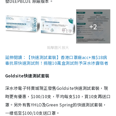
發DEEPBLUE 原廠版本。
+2
點擊圖片放大
延伸閱讀：【快速測試套裝】香港口罩廠acc+推$18病
毒抗原快速測試劑！捐贈10萬盒測試劑予深水埗露宿者
Goldsite快速測試套裝
深水埗電子特賣城現正發售Goldsite快速測試套裝，現
時更有優惠，$100/10支，平均每支$10，買10支再送口
罩。另外有售YHLO及Green Spring的快速測試套裝，
一樣低至$100/10支送口罩。