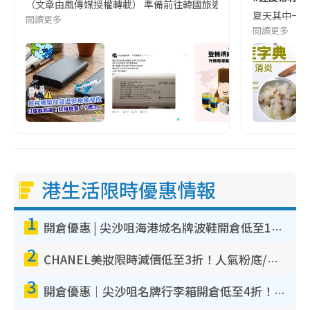
（文章由風傳媒授權轉載） 準備前往韓國旅遊的民眾，近期要特別留
夏天其中一種時
閱讀更多
閱讀更多
港生活限時優惠情報
1
開倉優惠 | 尖沙咀海港城名牌波鞋開倉低至1折！On鞋$899起／Joy&Peace鞋履$98起
2
CHANEL美妝限時減價低至3折！人氣粉底/唇膏/精華液低至$275！COCO香水都有平
3
開倉優惠｜尖沙咀名牌行李箱開倉低至4折！一連5日 American Tourister/ace./Hallmark $200起！