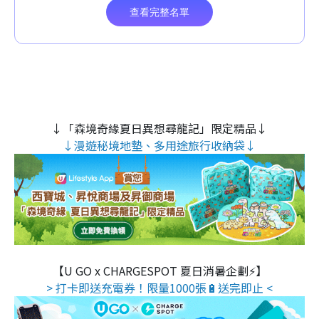
↓「森境奇緣夏日異想尋龍記」限定精品↓
↓漫遊秘境地墊、多用途旅行收納袋↓
【U GO x CHARGESPOT 夏日消暑企劃⚡】
> 打卡即送充電券！限量1000張🔋送完即止 <