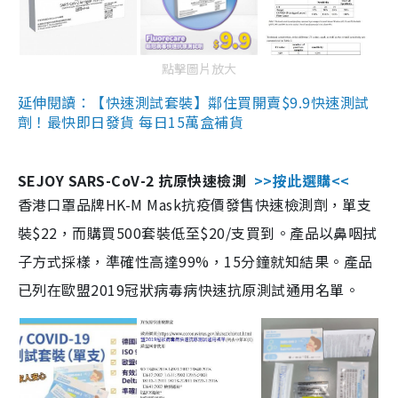
點擊圖片放大
延伸閱讀：【快速測試套裝】鄰住買開賣$9.9快速測試
劑！最快即日發貨 每日15萬盒補貨
SEJOY SARS-CoV-2 抗原快速檢測
>>按此選購<<
香港口罩品牌HK-M Mask抗疫價發售快速檢測劑，單支
裝$22，而購買500套裝低至$20/支買到。產品以鼻咽拭
子方式採樣，準確性高達99%，15分鐘就知結果。產品
已列在歐盟2019冠狀病毒病快速抗原測試通用名單。