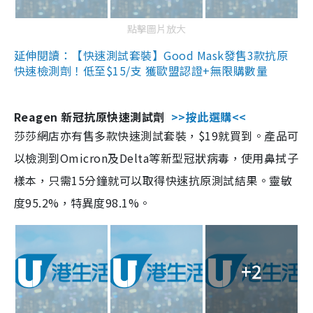
點擊圖片放大
延伸閱讀：【快速測試套裝】Good Mask發售3款抗原
快速檢測劑！低至$15/支 獲歐盟認證+無限購數量
Reagen 新冠抗原快速測試劑
>>按此選購<<
莎莎網店亦有售多款快速測試套裝，$19就買到。產品可
以檢測到Omicron及Delta等新型冠狀病毒，使用鼻拭子
樣本，只需15分鐘就可以取得快速抗原測試結果。靈敏
度95.2%，特異度98.1%。
+2