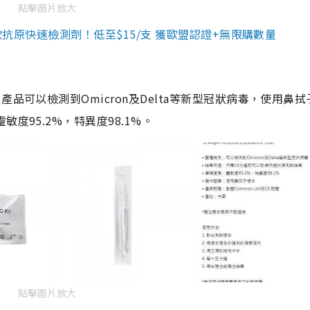
點擊圖片放大
3款抗原快速檢測劑！低至$15/支 獲歐盟認證+無限購數量
品可以檢測到Omicron及Delta等新型冠狀病毒，使用鼻拭
度95.2%，特異度98.1%。
點擊圖片放大