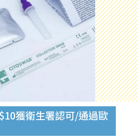
$10獲衛生署認可/通過歐