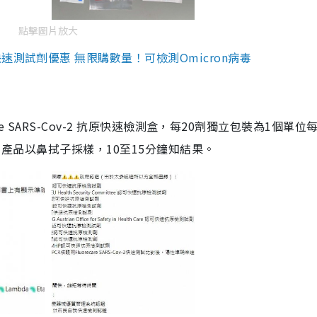
點擊圖片放大
測試劑優惠 無限購數量！可檢測Omicron病毒
are SARS-Cov-2 抗原快速檢測盒，每20劑獨立包裝為1個單位
5。產品以鼻拭子採樣，10至15分鐘知結果。