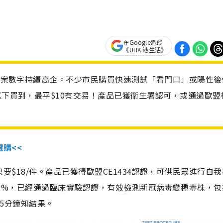
在Google追蹤
《UHK 港生活》
診個案數字持續高企。不少市民購買快速測試「看門口」或陽性後
以下買到，最平$10有交易！產品已獲衛生署認可，或通過歐盟
選購<<
惠價只要$18/件。產品已獲得歐盟CE1434認證，可供民眾進行自
性99.8%，已經通過臨床實驗認證，有效檢測新冠病毒變種毒株，
，15分鐘知結果。