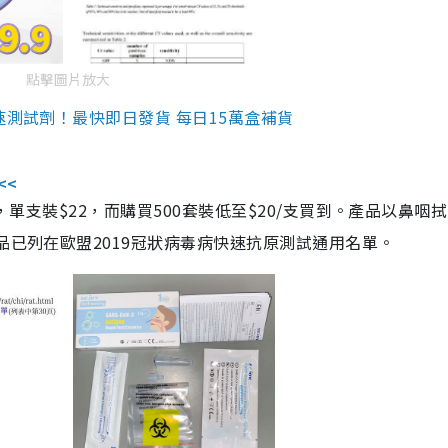
點擊圖片放大
速測試劑！最快即日發貨 每日15萬盒補貨
<<
，單支裝$22，而購買500套裝低至$20/支買到。產品以鼻咽
品已列在歐盟2019冠狀病毒病快速抗原測試通用名單。