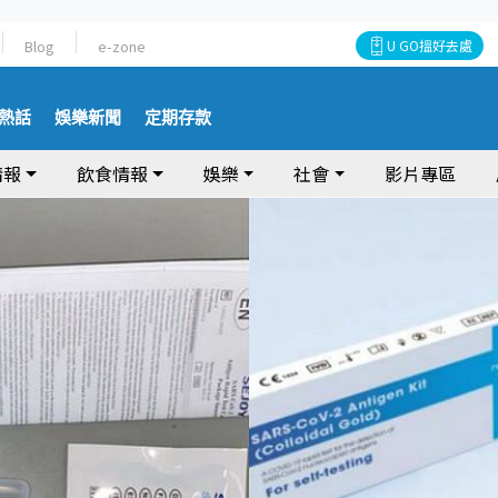
Blog
e-zone
U GO搵好去處
熱話
娛樂新聞
定期存款
情報
飲食情報
娛樂
社會
影片專區