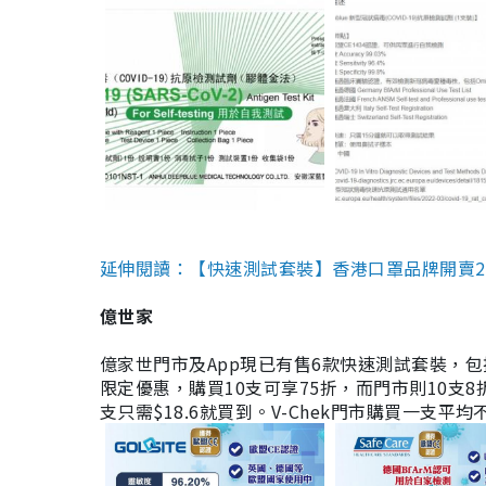
延伸閱讀：【快速測試套裝】香港口罩品牌開賣2款快速
億世家
億家世門市及App現已有售6款快速測試套裝，包括香港公司
限定優惠，購買10支可享75折，而門市則10支8折。現
支只需$18.6就買到。V-Chek門市購買一支平