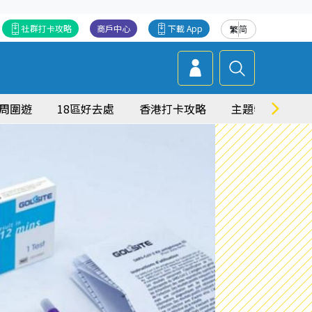
社群打卡攻略
商戶中心
下載 App
繁
简
周圍遊
18區好去處
香港打卡攻略
主題特集