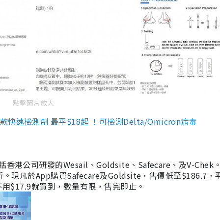
點擊圖片放大
檢測劑 最平$18起 ！可檢測Delta/Omicron病毒
研發的Wesail、Goldsite、Safecare、及V-Chek。
凡於App購買Safecare及Goldsite，售價低至$186.7
均不用$17.9就買到，數量有限，售完即止。