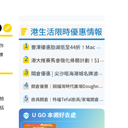
港生活限時優惠情報
1
作
豐澤優惠勁減低至44折！Mac mini/iPhone17Pro大減價！廚房家電$220起
標
2
港大推賽馬會強化骨骼計劃！$100骨質密度X光檢查 完成免費運動訓練送超市禮券！附參加資格
3
開倉優惠 | 尖沙咀海港城名牌波鞋開倉低至1折！On鞋$899起／Joy&Peace鞋履$98起
4
開倉優惠｜銅鑼灣時代廣場Doughnut/Campo Marzio開倉低至1折！背囊、書包、手袋劈價$200起
5
我檢
廚具開倉｜特福Tefal廚具/家電開倉低至3折！$220起買平底鍋/炒鑊/湯煲！電飯煲/吸塵機/燙斗$418起
包括
U GO 本週好去處