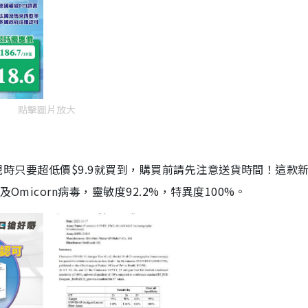
點擊圖片放大
劑，現時只要超低價$9.9就買到，購買前請先注意送貨時間！這款
Omicorn病毒，靈敏度92.2%，特異度100%。