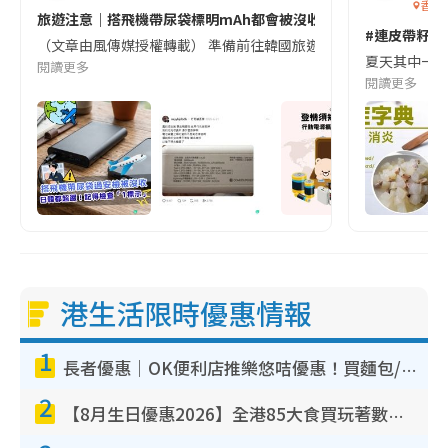
香港
旅遊注意｜搭飛機帶尿袋標明mAh都會被沒收😱出發前切記檢查「1
#連皮帶籽都
（文章由風傳媒授權轉載） 準備前往韓國旅遊的民眾，近期要特別留
夏天其中一種時
閱讀更多
閱讀更多
港生活限時優惠情報
1
長者優惠｜OK便利店推樂悠咭優惠！買麵包/牛奶/保健品拍卡即減
2
【8月生日優惠2026】全港85大食買玩著數攻略 自助餐/火鍋放題同行免費＋誠品/DONKI送現金券