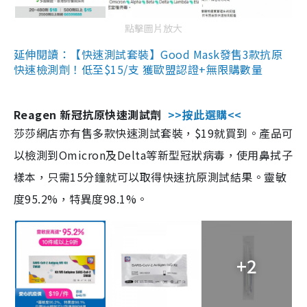
點擊圖片放大
延伸閱讀：【快速測試套裝】Good Mask發售3款抗原
快速檢測劑！低至$15/支 獲歐盟認證+無限購數量
Reagen 新冠抗原快速測試劑
>>按此選購<<
莎莎網店亦有售多款快速測試套裝，$19就買到。產品可
以檢測到Omicron及Delta等新型冠狀病毒，使用鼻拭子
樣本，只需15分鐘就可以取得快速抗原測試結果。靈敏
度95.2%，特異度98.1%。
+2