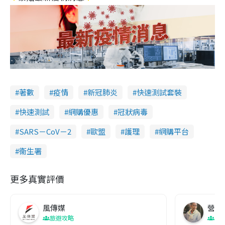
著數
疫情
新冠肺炎
快速測試套裝
快速測試
網購優惠
冠狀病毒
SARS－CoV－2
歐盟
護理
網購平台
衞生署
更多真實評價
風傳媒
營養教
旅遊攻略
生