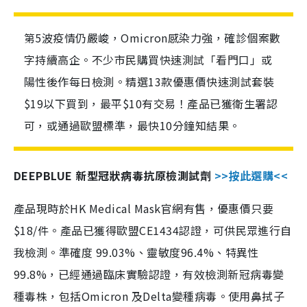
第5波疫情仍嚴峻，Omicron感染力強，確診個案數
字持續高企。不少市民購買快速測試「看門口」或
陽性後作每日檢測。精選13款優惠價快速測試套裝
$19以下買到，最平$10有交易！產品已獲衛生署認
可，或通過歐盟標準，最快10分鐘知結果。
DEEPBLUE 新型冠狀病毒抗原檢測試劑
>>按此選購<<
產品現時於HK Medical Mask官網有售，優惠價只要
$18/件。產品已獲得歐盟CE1434認證，可供民眾進行自
我檢測。準確度 99.03%、靈敏度96.4%、特異性
99.8%，已經通過臨床實驗認證，有效檢測新冠病毒變
種毒株，包括Omicron 及Delta變種病毒。使用鼻拭子