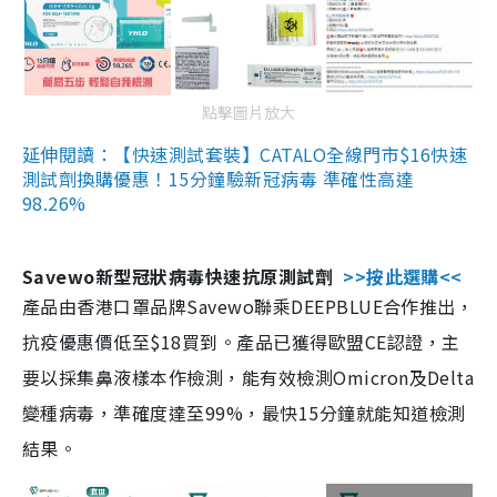
點擊圖片放大
延伸閱讀：【快速測試套裝】CATALO全線門市$16快速
測試劑換購優惠！15分鐘驗新冠病毒 準確性高達
98.26%
Savewo新型冠狀病毒快速抗原測試劑
>>按此選購<<
產品由香港口罩品牌Savewo聯乘DEEPBLUE合作推出，
抗疫優惠價低至$18買到。產品已獲得歐盟CE認證，主
要以採集鼻液樣本作檢測，能有效檢測Omicron及Delta
變種病毒，準確度達至99%，最快15分鐘就能知道檢測
結果。