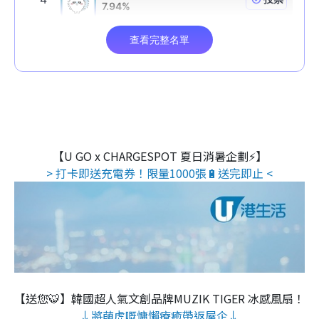
【U GO x CHARGESPOT 夏日消暑企劃⚡】
> 打卡即送充電券！限量1000張🔋送完即止 <
【送您🐯】韓國超人氣文創品牌MUZIK TIGER 冰感風扇！
↓將萌虎嘅慵懶療癒帶返屋企↓