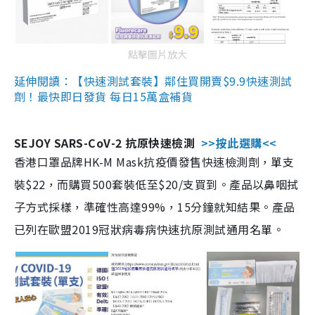
點擊圖片放大
延伸閱讀：【快速測試套裝】鄰住買開賣$9.9快速測試
劑！最快即日發貨 每日15萬盒補貨
SEJOY SARS-CoV-2 抗原快速檢測
>>按此選購<<
香港口罩品牌HK-M Mask抗疫價發售快速檢測劑，單支
裝$22，而購買500套裝低至$20/支買到。產品以鼻咽拭
子方式採樣，準確性高達99%，15分鐘就知結果。產品
已列在歐盟2019冠狀病毒病快速抗原測試通用名單。