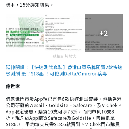
樣本，15分鐘知結果。
+2
點擊圖片放大
延伸閱讀：【快速測試套裝】香港口罩品牌開賣2款快速
檢測劑 最平$18起 ！可檢測Delta/Omicron病毒
億世家
億家世門市及App現已有售6款快速測試套裝，包括香港
公司研發的Wesail、Goldsite、Safecare、及V-Chek。
App限定優惠，購買10支可享75折，而門市則10支8
折。現凡於App購買Safecare及Goldsite，售價低至
$186.7，平均每支只需$18.6就買到。V-Chek門市購買