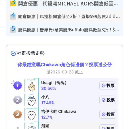
3
開倉優惠｜銅鑼灣MICHAEL KORS開倉低至17折！直擊$500起買手袋/銀包/鞋款 必買經典Jet Set系列
4
開倉優惠｜馬拉松開倉低至3折！直擊$99起買adidas／New Balance／Puma鞋款 STANLEY保溫杯劈價至$119起
5
廚具優惠｜普樂氏/意美廚/Buffalo廚具低至3折！$89起買煎鍋／炒鑊／個人鍋 同場小家電激減至$99起