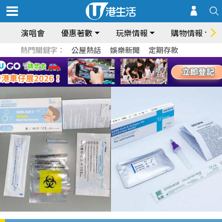
演唱會
優惠著數
玩樂情報
購物情報
熱門關鍵字：
公屋熱話
娛樂新聞
定期存款