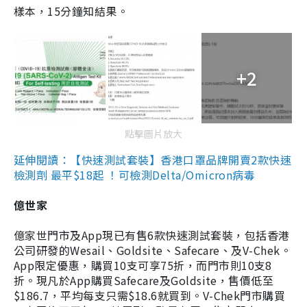
樣本，15分鐘知結果。
+2
點擊圖片放大
延伸閱讀：【快速測試套裝】香港口罩品牌開賣2款快速
檢測劑 最平$18起 ！可檢測Delta/Omicron病毒
億世家
億家世門市及App現已有售6款快速測試套裝，包括香港
公司研發的Wesail、Goldsite、Safecare、及V-Chek。
App限定優惠，購買10支可享75折，而門市則10支8
折。現凡於App購買Safecare及Goldsite，售價低至
$186.7，平均每支只需$18.6就買到。V-Chek門市購買