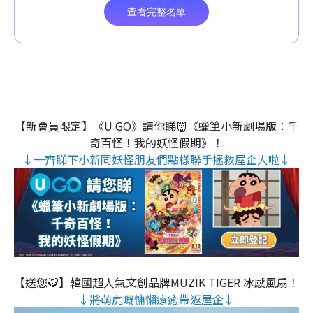
【新會員限定】《U GO》請你睇👹《蠟筆小新劇場版：千
奇百怪！我的妖怪假期》！
↓一齊睇下小新同妖怪朋友們點樣聯手拯救屋企人啦↓
【送您🐯】韓國超人氣文創品牌MUZIK TIGER 冰感風扇！
↓將萌虎嘅慵懶療癒帶返屋企↓