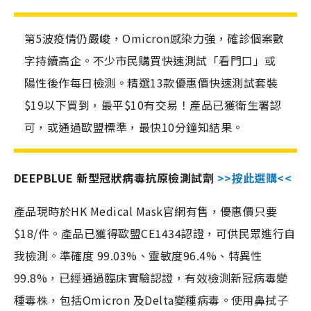
第5波疫情仍嚴峻，Omicron感染力強，確診個案數
字持續高企。不少市民購買快速測試「看門口」或
陽性後作每日檢測。精選13款優惠價快速測試套裝
$19以下買到，最平$10有交易！產品已獲衛生署認
可，或通過歐盟標準，最快10分鐘知結果。
DEEPBLUE 新型冠狀病毒抗原檢測試劑
>>按此選購<<
產品現時於HK Medical Mask官網有售，優惠價只要
$18/件。產品已獲得歐盟CE1434認證，可供民眾進行自
我檢測。準確度 99.03%、靈敏度96.4%、特異性
99.8%，已經通過臨床實驗認證，有效檢測新冠病毒變
種毒株，包括Omicron 及Delta變種病毒。使用鼻拭子