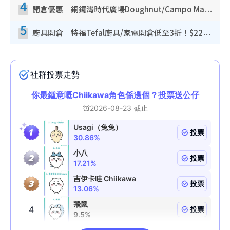
4
開倉優惠｜銅鑼灣時代廣場Doughnut/Campo Marzio開倉低至1折！背囊、書包、手袋劈價$200起
5
廚具開倉｜特福Tefal廚具/家電開倉低至3折！$220起買平底鍋/炒鑊/湯煲！電飯煲/吸塵機/燙斗$418起