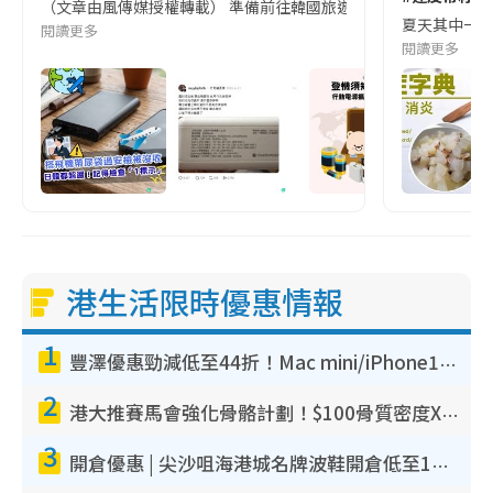
（文章由風傳媒授權轉載） 準備前往韓國旅遊的民眾，近期要特別留
夏天其中一種時
閱讀更多
閱讀更多
港生活限時優惠情報
1
豐澤優惠勁減低至44折！Mac mini/iPhone17Pro大減價！廚房家電$220起
2
港大推賽馬會強化骨骼計劃！$100骨質密度X光檢查 完成免費運動訓練送超市禮券！附參加資格
3
開倉優惠 | 尖沙咀海港城名牌波鞋開倉低至1折！On鞋$899起／Joy&Peace鞋履$98起