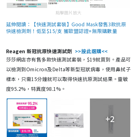
點擊圖片放大
延伸閱讀：【快速測試套裝】Good Mask發售3款抗原
快速檢測劑！低至$15/支 獲歐盟認證+無限購數量
Reagen 新冠抗原快速測試劑
>>按此選購<<
莎莎網店亦有售多款快速測試套裝，$19就買到。產品可
以檢測到Omicron及Delta等新型冠狀病毒，使用鼻拭子
樣本，只需15分鐘就可以取得快速抗原測試結果。靈敏
度95.2%，特異度98.1%。
+2