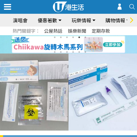
演唱會
優惠著數
玩樂情報
購物情報
熱門關鍵字：
公屋熱話
娛樂新聞
定期存款