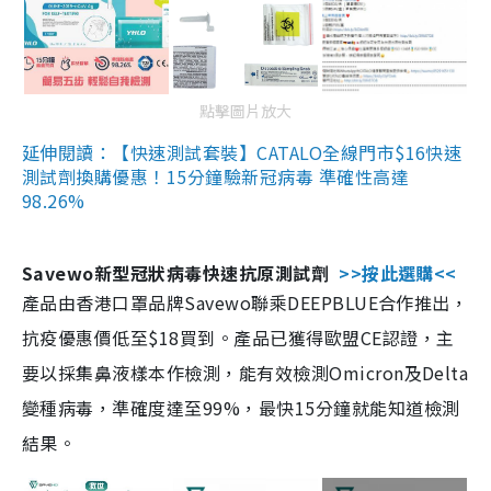
點擊圖片放大
延伸閱讀：【快速測試套裝】CATALO全線門市$16快速
測試劑換購優惠！15分鐘驗新冠病毒 準確性高達
98.26%
Savewo新型冠狀病毒快速抗原測試劑
>>按此選購<<
產品由香港口罩品牌Savewo聯乘DEEPBLUE合作推出，
抗疫優惠價低至$18買到。產品已獲得歐盟CE認證，主
要以採集鼻液樣本作檢測，能有效檢測Omicron及Delta
變種病毒，準確度達至99%，最快15分鐘就能知道檢測
結果。