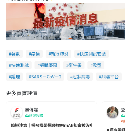
著數
疫情
新冠肺炎
快速測試套裝
快速測試
網購優惠
衞生署
歐盟
護理
SARS－CoV－2
冠狀病毒
網購平台
更多真實評價
風傳媒
營養教
旅遊攻略
生
香港
旅遊注意｜搭飛機帶尿袋標明mAh都會被沒收😱出發前切記檢查「1
#連皮帶籽都