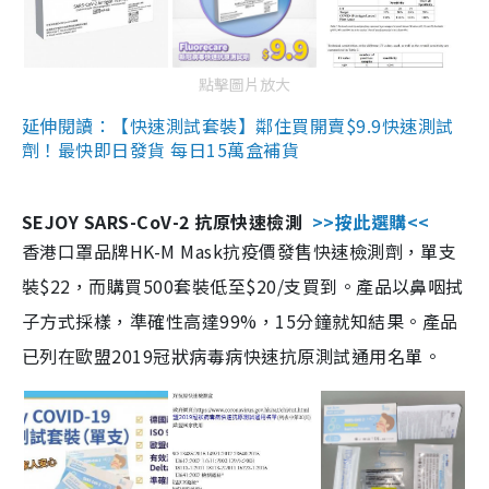
點擊圖片放大
延伸閱讀：【快速測試套裝】鄰住買開賣$9.9快速測試
劑！最快即日發貨 每日15萬盒補貨
SEJOY SARS-CoV-2 抗原快速檢測
>>按此選購<<
香港口罩品牌HK-M Mask抗疫價發售快速檢測劑，單支
裝$22，而購買500套裝低至$20/支買到。產品以鼻咽拭
子方式採樣，準確性高達99%，15分鐘就知結果。產品
已列在歐盟2019冠狀病毒病快速抗原測試通用名單。