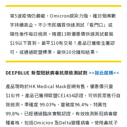
第5波疫情仍嚴峻，Omicron感染力強，確診個案數
字持續高企。不少市民購買快速測試「看門口」或
陽性後作每日檢測。精選13款優惠價快速測試套裝
$19以下買到，最平$10有交易！產品已獲衛生署認
可，或通過歐盟標準，最快10分鐘知結果。
DEEPBLUE 新型冠狀病毒抗原檢測試劑
>>按此選購<<
產品現時於HK Medical Mask官網有售，優惠價只要
$18/件。產品已獲得歐盟CE1434認證，可供民眾進行自
我檢測。準確度 99.03%、靈敏度96.4%、特異性
99.8%，已經通過臨床實驗認證，有效檢測新冠病毒變
種毒株，包括Omicron 及Delta變種病毒。使用鼻拭子