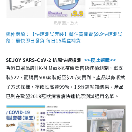
點擊圖片放大
延伸閱讀：【快速測試套裝】鄰住買開賣$9.9快速測試
劑！最快即日發貨 每日15萬盒補貨
SEJOY SARS-CoV-2 抗原快速檢測
>>按此選購<<
香港口罩品牌HK-M Mask抗疫價發售快速檢測劑，單支
裝$22，而購買500套裝低至$20/支買到。產品以鼻咽拭
子方式採樣，準確性高達99%，15分鐘就知結果。產品
已列在歐盟2019冠狀病毒病快速抗原測試通用名單。