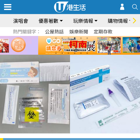
演唱會
優惠著數
玩樂情報
購物情報
熱門關鍵字：
公屋熱話
娛樂新聞
定期存款