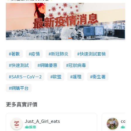
著數
疫情
新冠肺炎
快速測試套裝
快速測試
網購優惠
冠狀病毒
SARS－CoV－2
歐盟
護理
衞生署
網購平台
更多真實評價
Just_A_Girl_eats
co c
娛樂
吹