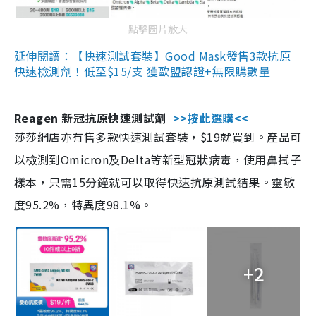
點擊圖片放大
延伸閱讀：【快速測試套裝】Good Mask發售3款抗原
快速檢測劑！低至$15/支 獲歐盟認證+無限購數量
Reagen 新冠抗原快速測試劑
>>按此選購<<
莎莎網店亦有售多款快速測試套裝，$19就買到。產品可
以檢測到Omicron及Delta等新型冠狀病毒，使用鼻拭子
樣本，只需15分鐘就可以取得快速抗原測試結果。靈敏
度95.2%，特異度98.1%。
+2