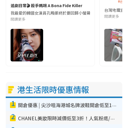
台灣
追劇日常🎬 殺手媽咪 A Bona Fide Killer
台灣地鐵宣
我最愛的韓國女演員孔曉振終於要回歸小螢幕啦!這次的劇本改編自同名
閱讀更多
閱讀更多
港生活限時優惠情報
1
開倉優惠 | 尖沙咀海港城名牌波鞋開倉低至1折！On鞋$899起／Joy&Peace鞋履$98起
2
CHANEL美妝限時減價低至3折！人氣粉底/唇膏/精華液低至$275！COCO香水都有平