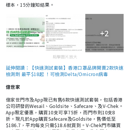
樣本，15分鐘知結果。
+2
點擊圖片放大
延伸閱讀：【快速測試套裝】香港口罩品牌開賣2款快速
檢測劑 最平$18起 ！可檢測Delta/Omicron病毒
億世家
億家世門市及App現已有售6款快速測試套裝，包括香港
公司研發的Wesail、Goldsite、Safecare、及V-Chek。
App限定優惠，購買10支可享75折，而門市則10支8
折。現凡於App購買Safecare及Goldsite，售價低至
$186.7，平均每支只需$18.6就買到。V-Chek門市購買