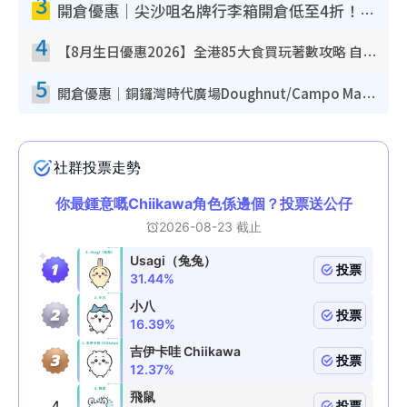
3
開倉優惠｜尖沙咀名牌行李箱開倉低至4折！一連5日 American Tourister/ace./Hallmark $200起！
4
【8月生日優惠2026】全港85大食買玩著數攻略 自助餐/火鍋放題同行免費＋誠品/DONKI送現金券
5
開倉優惠｜銅鑼灣時代廣場Doughnut/Campo Marzio開倉低至1折！背囊、書包、手袋劈價$200起