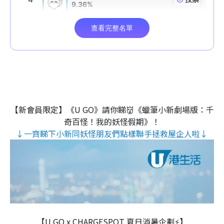
【新會員限定】《U GO》請你睇👹《蠟筆小新劇場版：千
奇百怪！我的妖怪假期》！
↓一齊睇下小新同妖怪朋友們點樣聯手拯救屋企人啦↓
【U GO x CHARGESPOT 夏日消暑企劃⚡】