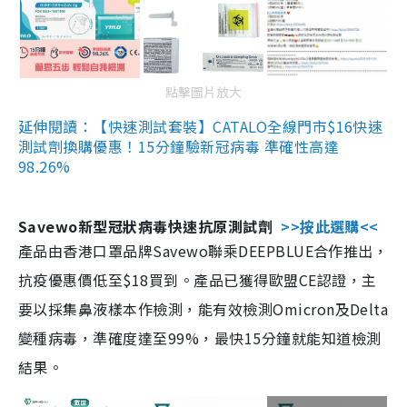
點擊圖片放大
延伸閱讀：【快速測試套裝】CATALO全線門市$16快速
測試劑換購優惠！15分鐘驗新冠病毒 準確性高達
98.26%
Savewo新型冠狀病毒快速抗原測試劑
>>按此選購<<
產品由香港口罩品牌Savewo聯乘DEEPBLUE合作推出，
抗疫優惠價低至$18買到。產品已獲得歐盟CE認證，主
要以採集鼻液樣本作檢測，能有效檢測Omicron及Delta
變種病毒，準確度達至99%，最快15分鐘就能知道檢測
結果。