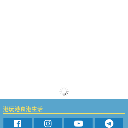
港玩港食港生活