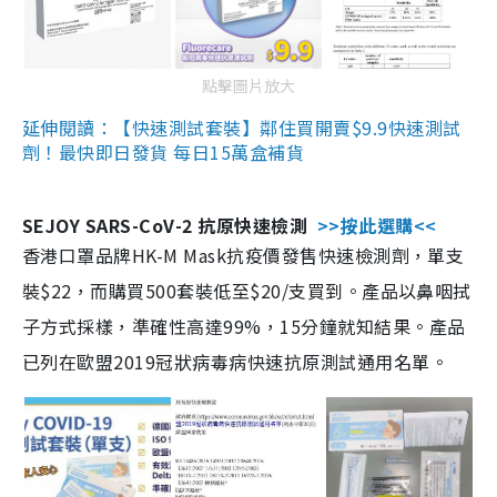
點擊圖片放大
延伸閱讀：【快速測試套裝】鄰住買開賣$9.9快速測試
劑！最快即日發貨 每日15萬盒補貨
SEJOY SARS-CoV-2 抗原快速檢測
>>按此選購<<
香港口罩品牌HK-M Mask抗疫價發售快速檢測劑，單支
裝$22，而購買500套裝低至$20/支買到。產品以鼻咽拭
子方式採樣，準確性高達99%，15分鐘就知結果。產品
已列在歐盟2019冠狀病毒病快速抗原測試通用名單。