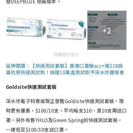
發DEEPBLUE 原廠版本。
+2
點擊圖片放大
延伸閱讀：【快速測試套裝】香港口罩廠acc+推$18病
毒抗原快速測試劑！捐贈10萬盒測試劑予深水埗露宿者
Goldsite快速測試套裝
深水埗電子特賣城現正發售Goldsite快速測試套裝，現
時更有優惠，$100/10支，平均每支$10，買10支再送口
罩。另外有售YHLO及Green Spring的快速測試套裝，
一樣低至$100/10支送口罩。