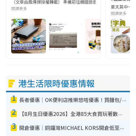
（文章由風傳媒授權轉載） 準備前往韓國旅遊的民眾，近期要特別留
夏天其中一種時
閱讀更多
閱讀更多
港生活限時優惠情報
1
長者優惠｜OK便利店推樂悠咭優惠！買麵包/牛奶/保健品拍卡即減
2
【8月生日優惠2026】全港85大食買玩著數攻略 自助餐/火鍋放題同行免費＋誠品/DONKI送現金券
3
開倉優惠｜銅鑼灣MICHAEL KORS開倉低至17折！直擊$500起買手袋/銀包/鞋款 必買經典Jet Set系列