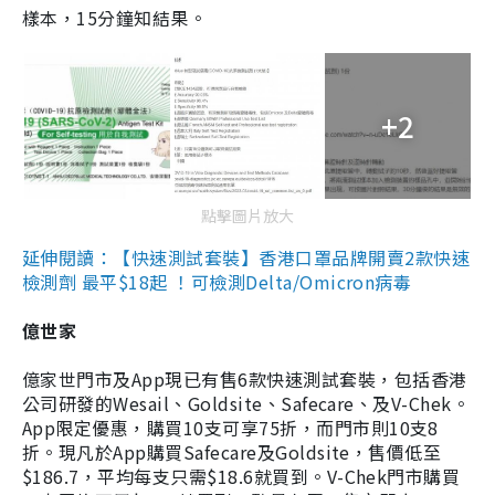
樣本，15分鐘知結果。
+2
點擊圖片放大
延伸閱讀：【快速測試套裝】香港口罩品牌開賣2款快速
檢測劑 最平$18起 ！可檢測Delta/Omicron病毒
億世家
億家世門市及App現已有售6款快速測試套裝，包括香港
公司研發的Wesail、Goldsite、Safecare、及V-Chek。
App限定優惠，購買10支可享75折，而門市則10支8
折。現凡於App購買Safecare及Goldsite，售價低至
$186.7，平均每支只需$18.6就買到。V-Chek門市購買