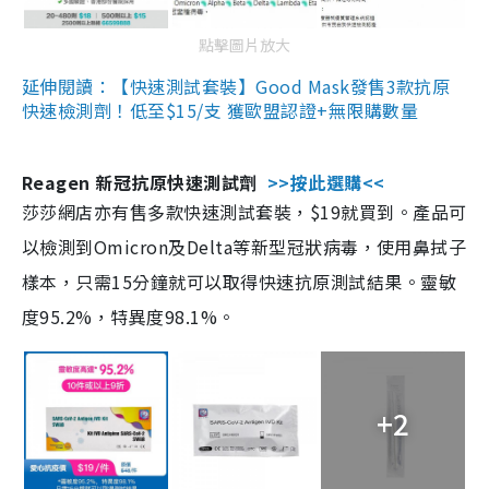
點擊圖片放大
延伸閱讀：【快速測試套裝】Good Mask發售3款抗原
快速檢測劑！低至$15/支 獲歐盟認證+無限購數量
Reagen 新冠抗原快速測試劑
>>按此選購<<
莎莎網店亦有售多款快速測試套裝，$19就買到。產品可
以檢測到Omicron及Delta等新型冠狀病毒，使用鼻拭子
樣本，只需15分鐘就可以取得快速抗原測試結果。靈敏
度95.2%，特異度98.1%。
+2