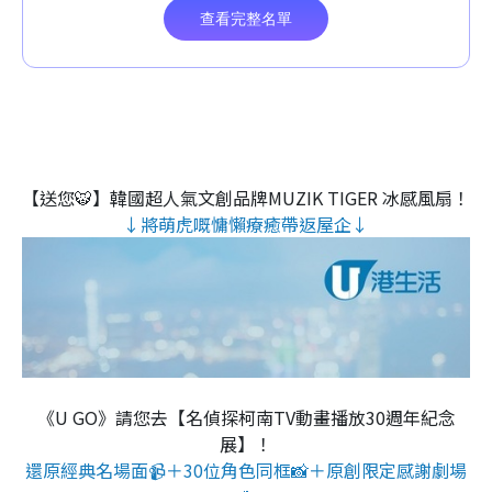
【送您🐯】韓國超人氣文創品牌MUZIK TIGER 冰感風扇！
↓將萌虎嘅慵懶療癒帶返屋企↓
《U GO》請您去【名偵探柯南TV動畫播放30週年紀念
展】！
還原經典名場面📹＋30位角色同框📸＋原創限定感謝劇場