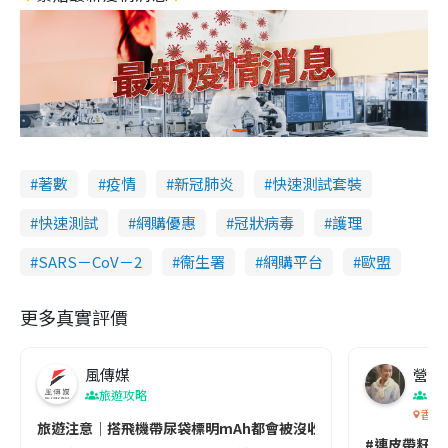
著數
疫情
新冠肺炎
快速測試套裝
快速測試
網購優惠
冠狀病毒
護理
SARS－CoV－2
衞生署
網購平台
歐盟
更多真實評價
風傳媒
營養教
旅遊攻略
生
香港
旅遊注意｜搭飛機帶尿袋標明mAh都會被沒收😱出發前切記檢查「1
#連皮帶籽都