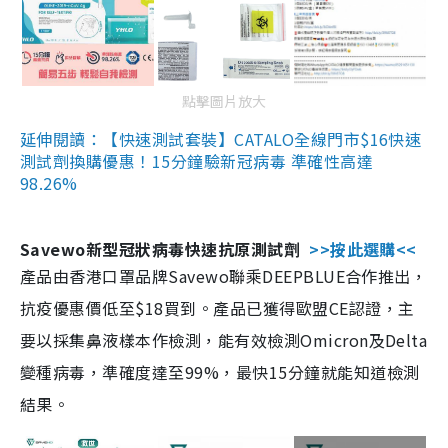
點擊圖片放大
延伸閱讀：【快速測試套裝】CATALO全線門市$16快速
測試劑換購優惠！15分鐘驗新冠病毒 準確性高達
98.26%
Savewo新型冠狀病毒快速抗原測試劑
>>按此選購<<
產品由香港口罩品牌Savewo聯乘DEEPBLUE合作推出，
抗疫優惠價低至$18買到。產品已獲得歐盟CE認證，主
要以採集鼻液樣本作檢測，能有效檢測Omicron及Delta
變種病毒，準確度達至99%，最快15分鐘就能知道檢測
結果。