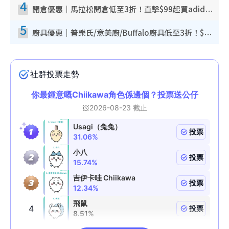
4
開倉優惠｜馬拉松開倉低至3折！直擊$99起買adidas／New Balance／Puma鞋款 STANLEY保溫杯劈價至$119起
5
廚具優惠｜普樂氏/意美廚/Buffalo廚具低至3折！$89起買煎鍋／炒鑊／個人鍋 同場小家電激減至$99起