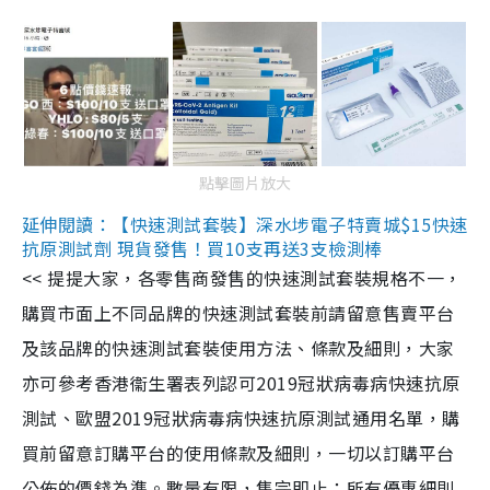
點擊圖片放大
延伸閱讀：【快速測試套裝】深水埗電子特賣城$15快速
抗原測試劑 現貨發售！買10支再送3支檢測棒
<< 提提大家，各零售商發售的快速測試套裝規格不一，
購買市面上不同品牌的快速測試套裝前請留意售賣平台
及該品牌的快速測試套裝使用方法、條款及細則，大家
亦可參考香港衞生署表列認可2019冠狀病毒病快速抗原
測試、歐盟2019冠狀病毒病快速抗原測試通用名單，購
買前留意訂購平台的使用條款及細則，一切以訂購平台
公佈的價錢為準。數量有限，售完即止；所有優惠細則