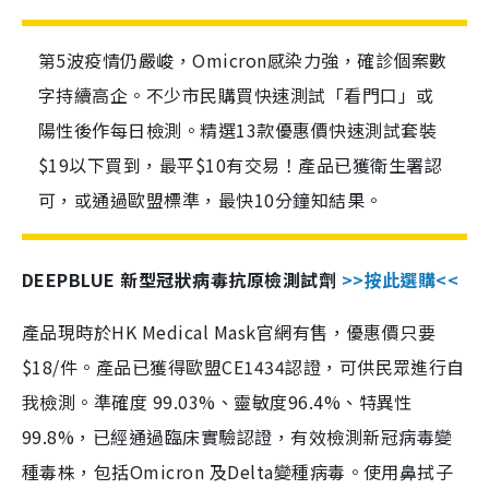
第5波疫情仍嚴峻，Omicron感染力強，確診個案數
字持續高企。不少市民購買快速測試「看門口」或
陽性後作每日檢測。精選13款優惠價快速測試套裝
$19以下買到，最平$10有交易！產品已獲衛生署認
可，或通過歐盟標準，最快10分鐘知結果。
DEEPBLUE 新型冠狀病毒抗原檢測試劑
>>按此選購<<
產品現時於HK Medical Mask官網有售，優惠價只要
$18/件。產品已獲得歐盟CE1434認證，可供民眾進行自
我檢測。準確度 99.03%、靈敏度96.4%、特異性
99.8%，已經通過臨床實驗認證，有效檢測新冠病毒變
種毒株，包括Omicron 及Delta變種病毒。使用鼻拭子