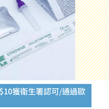
$10獲衛生署認可/通過歐