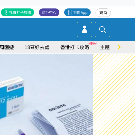
社群打卡攻略
商戶中心
下載 App
繁
简
周圍遊
18區好去處
香港打卡攻略
主題特集