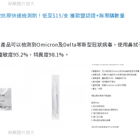
點擊圖片放大
3款抗原快速檢測劑！低至$15/支 獲歐盟認證+無限購數量
品可以檢測到Omicron及Delta等新型冠狀病毒，使用鼻拭
度95.2%，特異度98.1%。
點擊圖片放大