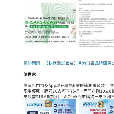
延伸閱讀：【快速測試套裝】香港口罩品牌開賣2款快速
億世家
億家世門市及App現已有售6款快速測試套裝，包括香港公司
限定優惠，購買10支可享75折，而門市則10支8折。現
支只需$18.6就買到。V-Chek門市購買一支平