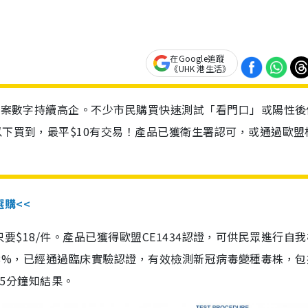
在Google追蹤
《UHK 港生活》
診個案數字持續高企。不少市民購買快速測試「看門口」或陽性後
以下買到，最平$10有交易！產品已獲衛生署認可，或通過歐盟
選購<<
惠價只要$18/件。產品已獲得歐盟CE1434認證，可供民眾進行自
性99.8%，已經通過臨床實驗認證，有效檢測新冠病毒變種毒株，
，15分鐘知結果。