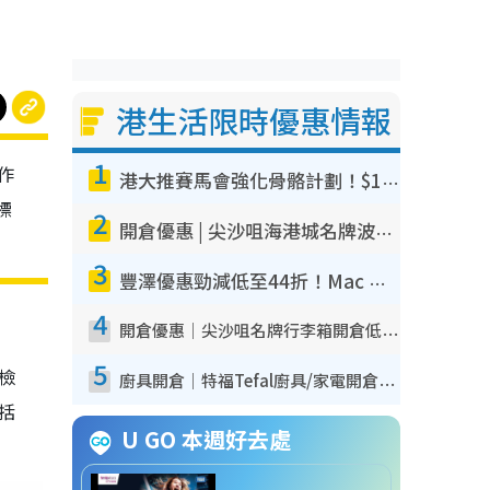
港生活限時優惠情報
1
作
港大推賽馬會強化骨骼計劃！$100骨質密度X光檢查 完成免費運動訓練送超市禮券！附參加資格
標
2
開倉優惠 | 尖沙咀海港城名牌波鞋開倉低至1折！On鞋$899起／Joy&Peace鞋履$98起
3
豐澤優惠勁減低至44折！Mac mini/iPhone17Pro大減價！廚房家電$220起
4
開倉優惠｜尖沙咀名牌行李箱開倉低至4折！一連5日 American Tourister/ace./Hallmark $200起！
5
我檢
廚具開倉｜特福Tefal廚具/家電開倉低至3折！$220起買平底鍋/炒鑊/湯煲！電飯煲/吸塵機/燙斗$418起
包括
U GO 本週好去處