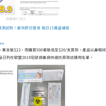
點擊圖片放大
速測試劑！最快即日發貨 每日15萬盒補貨
<<
，單支裝$22，而購買500套裝低至$20/支買到。產品以鼻咽
品已列在歐盟2019冠狀病毒病快速抗原測試通用名單。