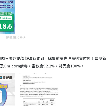
點擊圖片放大
劑，現時只要超低價$9.9就買到，購買前請先注意送貨時間！這款
Omicorn病毒，靈敏度92.2%，特異度100%。