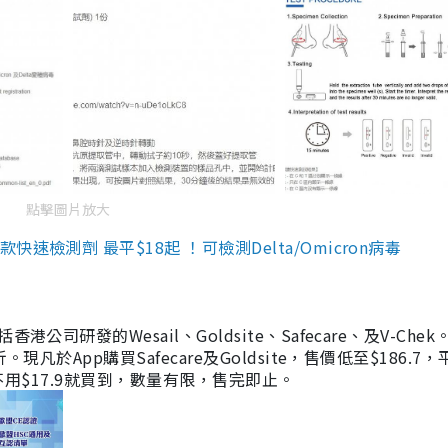
點擊圖片放大
檢測劑 最平$18起 ！可檢測Delta/Omicron病毒
研發的Wesail、Goldsite、Safecare、及V-Chek。
凡於App購買Safecare及Goldsite，售價低至$186.7
均不用$17.9就買到，數量有限，售完即止。