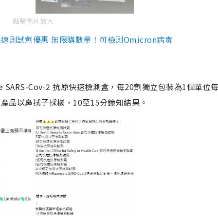
點擊圖片放大
測試劑優惠 無限購數量！可檢測Omicron病毒
are SARS-Cov-2 抗原快速檢測盒，每20劑獨立包裝為1個單位
5。產品以鼻拭子採樣，10至15分鐘知結果。