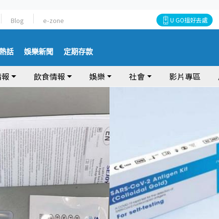
Blog
e-zone
U GO搵好去處
熱話
娛樂新聞
定期存款
情報
飲食情報
娛樂
社會
影片專區