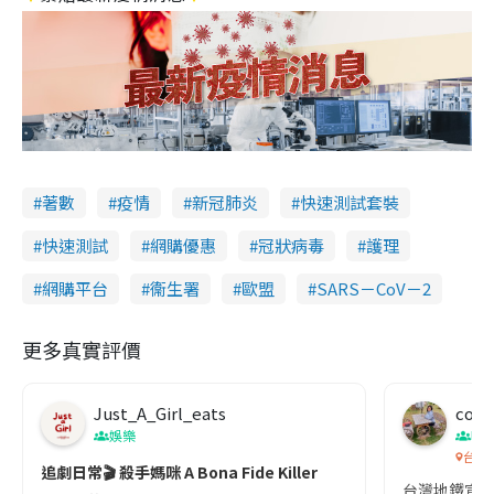
著數
疫情
新冠肺炎
快速測試套裝
快速測試
網購優惠
冠狀病毒
護理
網購平台
衞生署
歐盟
SARS－CoV－2
更多真實評價
Just_A_Girl_eats
co c
娛樂
吹
台灣
追劇日常🎬 殺手媽咪 A Bona Fide Killer
台灣地鐵宣