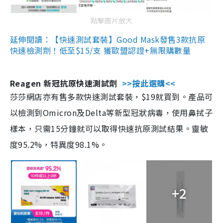
點擊圖片放大
延伸閱讀：【快速測試套裝】Good Mask發售3款抗原
快速檢測劑！低至$15/支 獲歐盟認證+無限購數量
Reagen 新冠抗原快速測試劑
>>按此選購<<
莎莎網店亦有售多款快速測試套裝，$19就買到。產品可
以檢測到Omicron及Delta等新型冠狀病毒，使用鼻拭子
樣本，只需15分鐘就可以取得快速抗原測試結果。靈敏
度95.2%，特異度98.1%。
+2