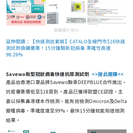
點擊圖片放大
延伸閱讀：【快速測試套裝】CATALO全線門市$16快速
測試劑換購優惠！15分鐘驗新冠病毒 準確性高達
98.26%
Savewo新型冠狀病毒快速抗原測試劑
>>按此選購<<
產品由香港口罩品牌Savewo聯乘DEEPBLUE合作推出，
抗疫優惠價低至$18買到。產品已獲得歐盟CE認證，主
要以採集鼻液樣本作檢測，能有效檢測Omicron及Delta
變種病毒，準確度達至99%，最快15分鐘就能知道檢測
結果。