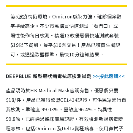
第5波疫情仍嚴峻，Omicron感染力強，確診個案數
字持續高企。不少市民購買快速測試「看門口」或
陽性後作每日檢測。精選13款優惠價快速測試套裝
$19以下買到，最平$10有交易！產品已獲衛生署認
可，或通過歐盟標準，最快10分鐘知結果。
DEEPBLUE 新型冠狀病毒抗原檢測試劑
>>按此選購<<
產品現時於HK Medical Mask官網有售，優惠價只要
$18/件。產品已獲得歐盟CE1434認證，可供民眾進行自
我檢測。準確度 99.03%、靈敏度96.4%、特異性
99.8%，已經通過臨床實驗認證，有效檢測新冠病毒變
種毒株，包括Omicron 及Delta變種病毒。使用鼻拭子