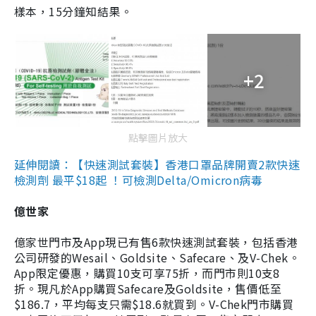
樣本，15分鐘知結果。
+2
點擊圖片放大
延伸閱讀：【快速測試套裝】香港口罩品牌開賣2款快速
檢測劑 最平$18起 ！可檢測Delta/Omicron病毒
億世家
億家世門市及App現已有售6款快速測試套裝，包括香港
公司研發的Wesail、Goldsite、Safecare、及V-Chek。
App限定優惠，購買10支可享75折，而門市則10支8
折。現凡於App購買Safecare及Goldsite，售價低至
$186.7，平均每支只需$18.6就買到。V-Chek門市購買