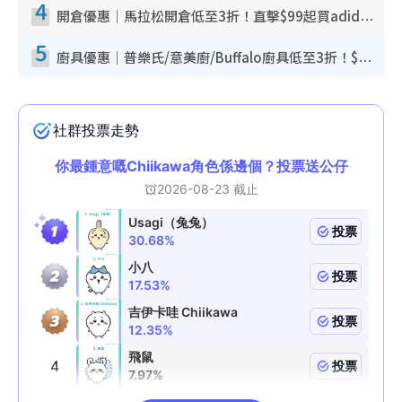
4
開倉優惠｜馬拉松開倉低至3折！直擊$99起買adidas／New Balance／Puma鞋款 STANLEY保溫杯劈價至$119起
5
廚具優惠｜普樂氏/意美廚/Buffalo廚具低至3折！$89起買煎鍋／炒鑊／個人鍋 同場小家電激減至$99起