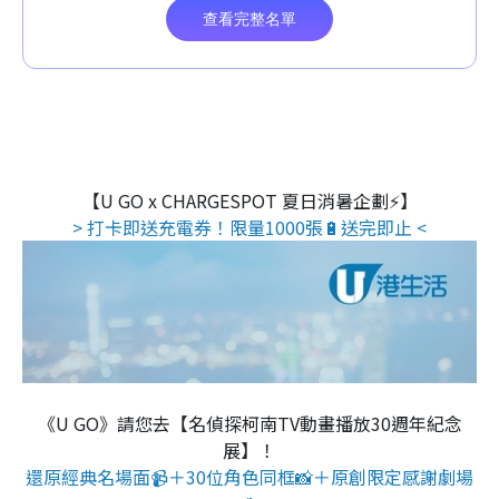
【U GO x CHARGESPOT 夏日消暑企劃⚡】
> 打卡即送充電券！限量1000張🔋送完即止 <
《U GO》請您去【名偵探柯南TV動畫播放30週年紀念
展】！
還原經典名場面📹＋30位角色同框📸＋原創限定感謝劇場