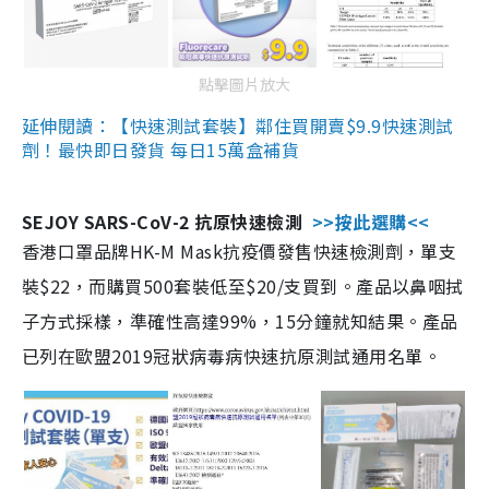
點擊圖片放大
延伸閱讀：【快速測試套裝】鄰住買開賣$9.9快速測試
劑！最快即日發貨 每日15萬盒補貨
SEJOY SARS-CoV-2 抗原快速檢測
>>按此選購<<
香港口罩品牌HK-M Mask抗疫價發售快速檢測劑，單支
裝$22，而購買500套裝低至$20/支買到。產品以鼻咽拭
子方式採樣，準確性高達99%，15分鐘就知結果。產品
已列在歐盟2019冠狀病毒病快速抗原測試通用名單。