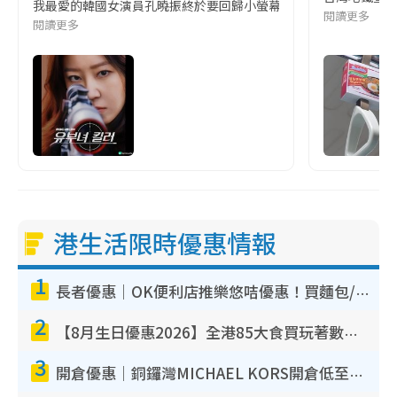
我最愛的韓國女演員孔曉振終於要回歸小螢幕啦!這次的劇本改編自同名
閱讀更多
閱讀更多
港生活限時優惠情報
1
長者優惠｜OK便利店推樂悠咭優惠！買麵包/牛奶/保健品拍卡即減
2
【8月生日優惠2026】全港85大食買玩著數攻略 自助餐/火鍋放題同行免費＋誠品/DONKI送現金券
3
開倉優惠｜銅鑼灣MICHAEL KORS開倉低至17折！直擊$500起買手袋/銀包/鞋款 必買經典Jet Set系列