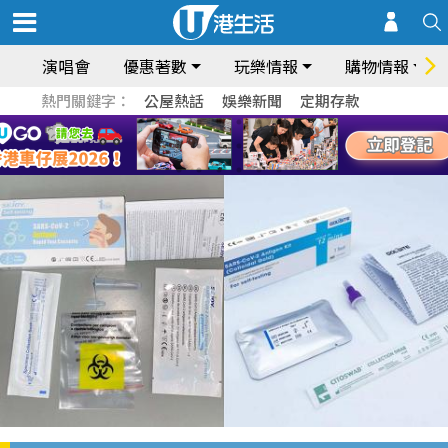
演唱會
優惠著數
玩樂情報
購物情報
熱門關鍵字：
公屋熱話
娛樂新聞
定期存款