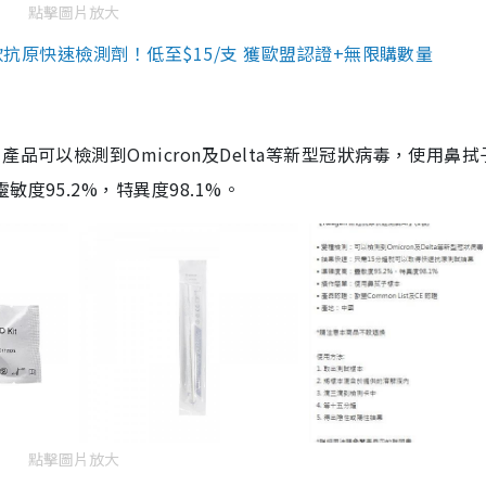
點擊圖片放大
3款抗原快速檢測劑！低至$15/支 獲歐盟認證+無限購數量
品可以檢測到Omicron及Delta等新型冠狀病毒，使用鼻拭
度95.2%，特異度98.1%。
點擊圖片放大