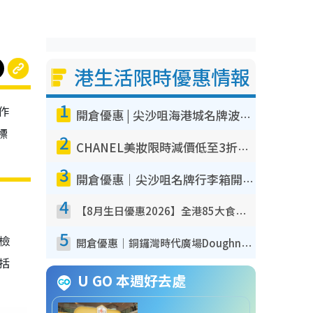
港生活限時優惠情報
1
作
開倉優惠 | 尖沙咀海港城名牌波鞋開倉低至1折！On鞋$899起／Joy&Peace鞋履$98起
標
2
CHANEL美妝限時減價低至3折！人氣粉底/唇膏/精華液低至$275！COCO香水都有平
3
開倉優惠｜尖沙咀名牌行李箱開倉低至4折！一連5日 American Tourister/ace./Hallmark $200起！
4
【8月生日優惠2026】全港85大食買玩著數攻略 自助餐/火鍋放題同行免費＋誠品/DONKI送現金券
5
我檢
開倉優惠｜銅鑼灣時代廣場Doughnut/Campo Marzio開倉低至1折！背囊、書包、手袋劈價$200起
包括
U GO 本週好去處