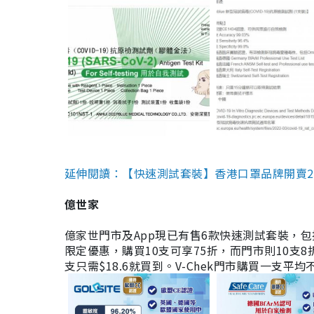
延伸閱讀：【快速測試套裝】香港口罩品牌開賣2款快速
億世家
億家世門市及App現已有售6款快速測試套裝，包括香港公司
限定優惠，購買10支可享75折，而門市則10支8折。現
支只需$18.6就買到。V-Chek門市購買一支平