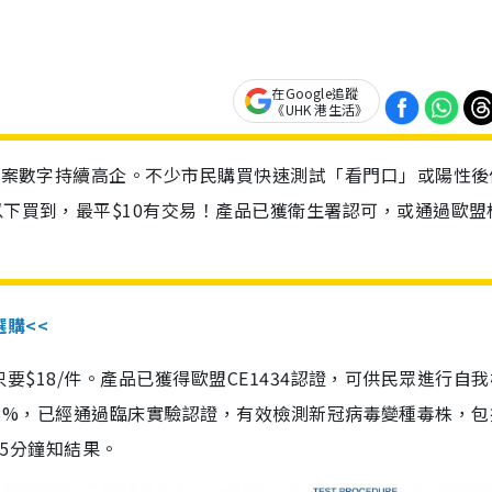
在Google追蹤
《UHK 港生活》
診個案數字持續高企。不少市民購買快速測試「看門口」或陽性後
以下買到，最平$10有交易！產品已獲衛生署認可，或通過歐盟
選購<<
惠價只要$18/件。產品已獲得歐盟CE1434認證，可供民眾進行自
性99.8%，已經通過臨床實驗認證，有效檢測新冠病毒變種毒株，
，15分鐘知結果。