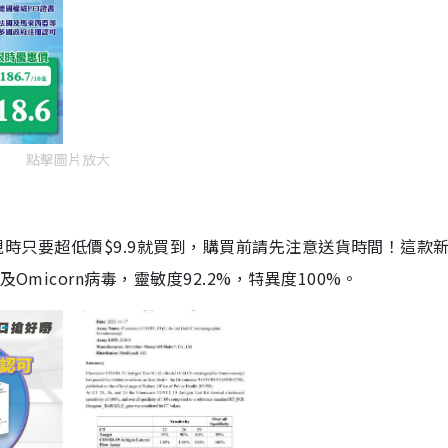
點擊圖片放大
劑，現時只要超低價$9.9就買到，購買前請先注意送貨時間！這款
Omicorn病毒，靈敏度92.2%，特異度100%。