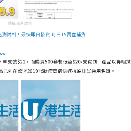
點擊圖片放大
速測試劑！最快即日發貨 每日15萬盒補貨
<<
，單支裝$22，而購買500套裝低至$20/支買到。產品以鼻咽
品已列在歐盟2019冠狀病毒病快速抗原測試通用名單。