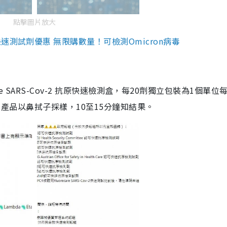
點擊圖片放大
測試劑優惠 無限購數量！可檢測Omicron病毒
are SARS-Cov-2 抗原快速檢測盒，每20劑獨立包裝為1個單位
5。產品以鼻拭子採樣，10至15分鐘知結果。