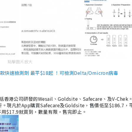
點擊圖片放大
檢測劑 最平$18起 ！可檢測Delta/Omicron病毒
研發的Wesail、Goldsite、Safecare、及V-Chek。
凡於App購買Safecare及Goldsite，售價低至$186.7
均不用$17.9就買到，數量有限，售完即止。