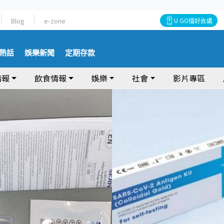
Blog
e-zone
U GO搵好去處
熱話
娛樂新聞
定期存款
情報
飲食情報
娛樂
社會
影片專區