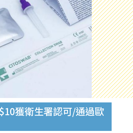
$10獲衛生署認可/通過歐