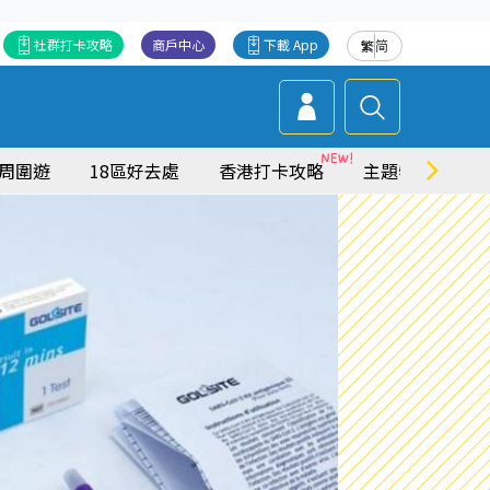
社群打卡攻略
商戶中心
下載 App
繁
简
周圍遊
18區好去處
香港打卡攻略
主題特集