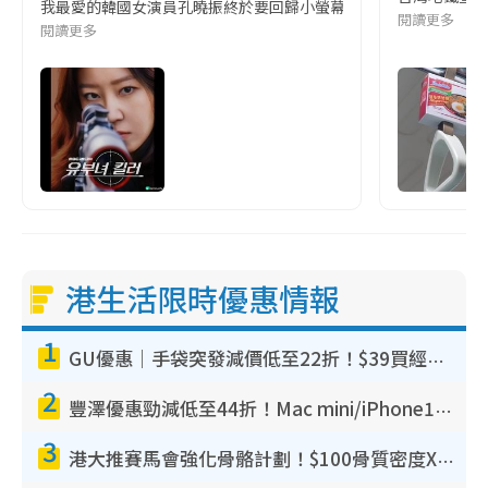
我最愛的韓國女演員孔曉振終於要回歸小螢幕啦!這次的劇本改編自同名
閱讀更多
閱讀更多
港生活限時優惠情報
1
GU優惠｜手袋突發減價低至22折！$39買經典波士頓包/餃子袋！飾物同步減價$29起！
2
豐澤優惠勁減低至44折！Mac mini/iPhone17Pro大減價！廚房家電$220起
3
港大推賽馬會強化骨骼計劃！$100骨質密度X光檢查 完成免費運動訓練送超市禮券！附參加資格