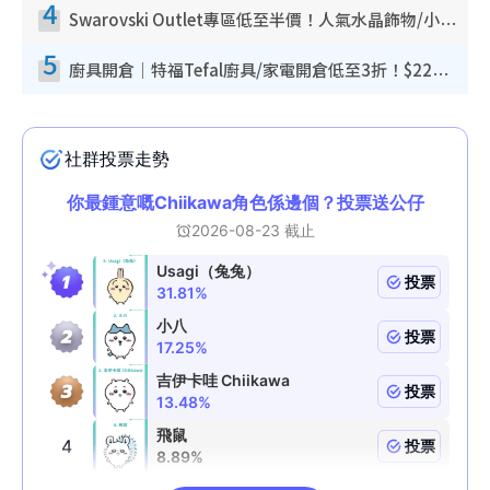
4
Swarovski Outlet專區低至半價！人氣水晶飾物/小擺設$138起！迪士尼款/水晶高跟鞋都有平
5
廚具開倉｜特福Tefal廚具/家電開倉低至3折！$220起買平底鍋/炒鑊/湯煲！電飯煲/吸塵機/燙斗$418起