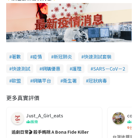
著數
疫情
新冠肺炎
快速測試套裝
快速測試
網購優惠
護理
SARS－CoV－2
歐盟
網購平台
衞生署
冠狀病毒
更多真實評價
Just_A_Girl_eats
co c
娛樂
吹
台灣
追劇日常🎬 殺手媽咪 A Bona Fide Killer
台灣地鐵宣