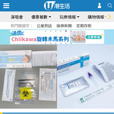
演唱會
優惠著數
玩樂情報
購物情報
熱門關鍵字：
公屋熱話
娛樂新聞
定期存款