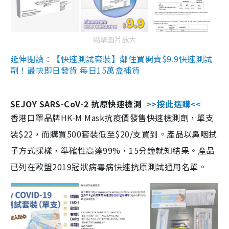
點擊圖片放大
延伸閱讀：【快速測試套裝】鄰住買開賣$9.9快速測試
劑！最快即日發貨 每日15萬盒補貨
SEJOY SARS-CoV-2 抗原快速檢測
>>按此選購<<
香港口罩品牌HK-M Mask抗疫價發售快速檢測劑，單支
裝$22，而購買500套裝低至$20/支買到。產品以鼻咽拭
子方式採樣，準確性高達99%，15分鐘就知結果。產品
已列在歐盟2019冠狀病毒病快速抗原測試通用名單。