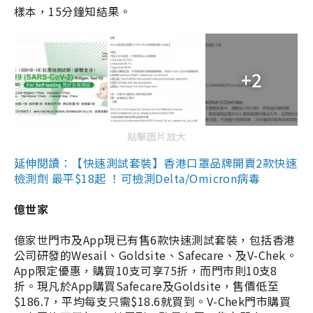
樣本，15分鐘知結果。
+2
點擊圖片放大
延伸閱讀：【快速測試套裝】香港口罩品牌開賣2款快速
檢測劑 最平$18起 ！可檢測Delta/Omicron病毒
億世家
億家世門市及App現已有售6款快速測試套裝，包括香港
公司研發的Wesail、Goldsite、Safecare、及V-Chek。
App限定優惠，購買10支可享75折，而門市則10支8
折。現凡於App購買Safecare及Goldsite，售價低至
$186.7，平均每支只需$18.6就買到。V-Chek門市購買