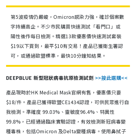
第5波疫情仍嚴峻，Omicron感染力強，確診個案數
字持續高企。不少市民購買快速測試「看門口」或
陽性後作每日檢測。精選13款優惠價快速測試套裝
$19以下買到，最平$10有交易！產品已獲衛生署認
可，或通過歐盟標準，最快10分鐘知結果。
DEEPBLUE 新型冠狀病毒抗原檢測試劑
>>按此選購<<
產品現時於HK Medical Mask官網有售，優惠價只要
$18/件。產品已獲得歐盟CE1434認證，可供民眾進行自
我檢測。準確度 99.03%、靈敏度96.4%、特異性
99.8%，已經通過臨床實驗認證，有效檢測新冠病毒變
種毒株，包括Omicron 及Delta變種病毒。使用鼻拭子