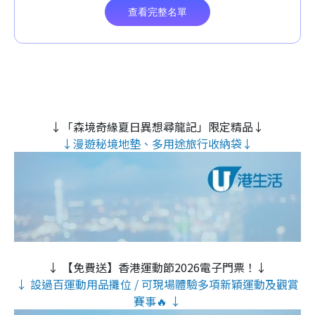
↓「森境奇緣夏日異想尋龍記」限定精品↓
↓漫遊秘境地墊、多用途旅行收納袋↓
↓ 【免費送】香港運動節2026電子門票！↓
↓ 設過百運動用品攤位 / 可現場體驗多項新穎運動及觀賞
賽事🔥 ↓