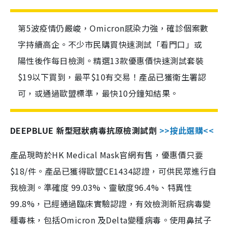
第5波疫情仍嚴峻，Omicron感染力強，確診個案數
字持續高企。不少市民購買快速測試「看門口」或
陽性後作每日檢測。精選13款優惠價快速測試套裝
$19以下買到，最平$10有交易！產品已獲衛生署認
可，或通過歐盟標準，最快10分鐘知結果。
DEEPBLUE 新型冠狀病毒抗原檢測試劑
>>按此選購<<
產品現時於HK Medical Mask官網有售，優惠價只要
$18/件。產品已獲得歐盟CE1434認證，可供民眾進行自
我檢測。準確度 99.03%、靈敏度96.4%、特異性
99.8%，已經通過臨床實驗認證，有效檢測新冠病毒變
種毒株，包括Omicron 及Delta變種病毒。使用鼻拭子