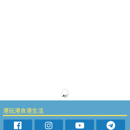
港玩港食港生活