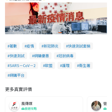
著數
疫情
新冠肺炎
快速測試套裝
快速測試
網購優惠
冠狀病毒
SARS－CoV－2
歐盟
護理
衞生署
網購平台
更多真實評價
風傳媒
營養教
旅遊攻略
生