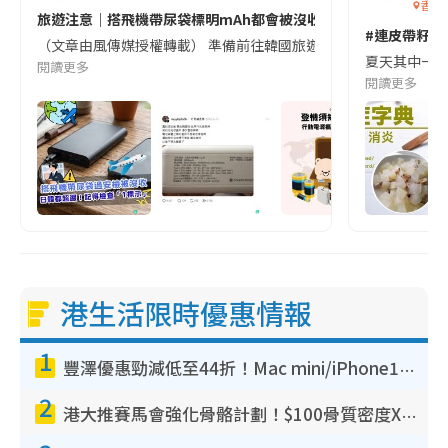
香港
旅遊注意｜搭飛機帶尿袋標明mAh都會被沒收😱出發前切記檢查「1
#連皮帶籽都
（文章由風傳媒授權轉載） 準備前往韓國旅遊的民眾，近期要特別留
夏天其中一種時
閱讀更多
閱讀更多
港生活限時優惠情報
1
豐澤優惠勁減低至44折！Mac mini/iPhone17Pro大減價！廚房家電$220起
2
港大推賽馬會強化骨骼計劃！$100骨質密度X光檢查 完成免費運動訓練送超市禮券！附參加資格