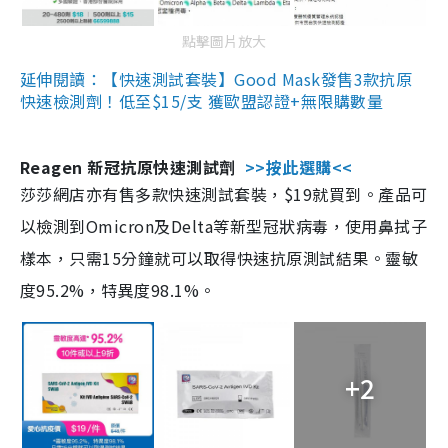
點擊圖片放大
延伸閱讀：【快速測試套裝】Good Mask發售3款抗原
快速檢測劑！低至$15/支 獲歐盟認證+無限購數量
Reagen 新冠抗原快速測試劑
>>按此選購<<
莎莎網店亦有售多款快速測試套裝，$19就買到。產品可
以檢測到Omicron及Delta等新型冠狀病毒，使用鼻拭子
樣本，只需15分鐘就可以取得快速抗原測試結果。靈敏
度95.2%，特異度98.1%。
+2