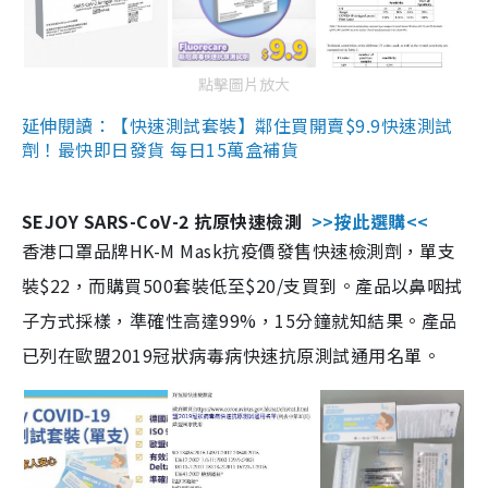
點擊圖片放大
延伸閱讀：【快速測試套裝】鄰住買開賣$9.9快速測試
劑！最快即日發貨 每日15萬盒補貨
SEJOY SARS-CoV-2 抗原快速檢測
>>按此選購<<
香港口罩品牌HK-M Mask抗疫價發售快速檢測劑，單支
裝$22，而購買500套裝低至$20/支買到。產品以鼻咽拭
子方式採樣，準確性高達99%，15分鐘就知結果。產品
已列在歐盟2019冠狀病毒病快速抗原測試通用名單。