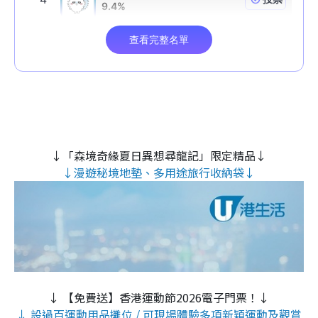
↓「森境奇緣夏日異想尋龍記」限定精品↓
↓漫遊秘境地墊、多用途旅行收納袋↓
↓ 【免費送】香港運動節2026電子門票！↓
↓ 設過百運動用品攤位 / 可現場體驗多項新穎運動及觀賞