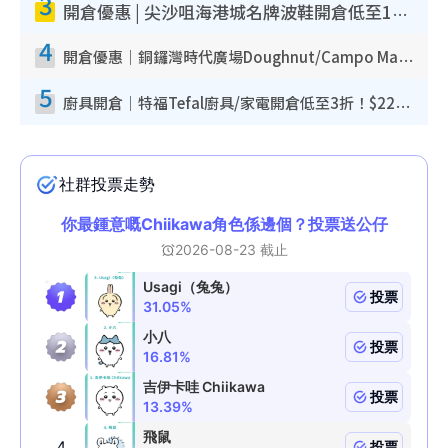
3
開倉優惠 | 尖沙咀海港城名牌波鞋開倉低至1折！On鞋$899起／Joy&Peace鞋履$98起
4
開倉優惠｜銅鑼灣時代廣場Doughnut/Campo Marzio開倉低至1折！背囊、書包、手袋劈價$200起
5
廚具開倉｜特福Tefal廚具/家電開倉低至3折！$220起買平底鍋/炒鑊/湯煲！電飯煲/吸塵機/燙斗$418起