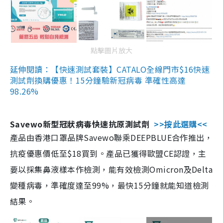
點擊圖片放大
延伸閱讀：【快速測試套裝】CATALO全線門市$16快速
測試劑換購優惠！15分鐘驗新冠病毒 準確性高達
98.26%
Savewo新型冠狀病毒快速抗原測試劑
>>按此選購<<
產品由香港口罩品牌Savewo聯乘DEEPBLUE合作推出，
抗疫優惠價低至$18買到。產品已獲得歐盟CE認證，主
要以採集鼻液樣本作檢測，能有效檢測Omicron及Delta
變種病毒，準確度達至99%，最快15分鐘就能知道檢測
結果。