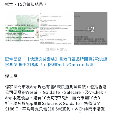
樣本，15分鐘知結果。
+2
點擊圖片放大
延伸閱讀：【快速測試套裝】香港口罩品牌開賣2款快速
檢測劑 最平$18起 ！可檢測Delta/Omicron病毒
億世家
億家世門市及App現已有售6款快速測試套裝，包括香港
公司研發的Wesail、Goldsite、Safecare、及V-Chek。
App限定優惠，購買10支可享75折，而門市則10支8
折。現凡於App購買Safecare及Goldsite，售價低至
$186.7，平均每支只需$18.6就買到。V-Chek門市購買