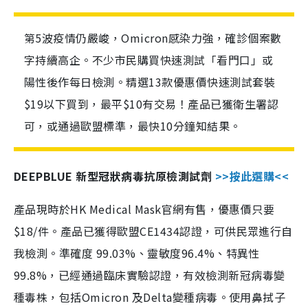
第5波疫情仍嚴峻，Omicron感染力強，確診個案數
字持續高企。不少市民購買快速測試「看門口」或
陽性後作每日檢測。精選13款優惠價快速測試套裝
$19以下買到，最平$10有交易！產品已獲衛生署認
可，或通過歐盟標準，最快10分鐘知結果。
DEEPBLUE 新型冠狀病毒抗原檢測試劑
>>按此選購<<
產品現時於HK Medical Mask官網有售，優惠價只要
$18/件。產品已獲得歐盟CE1434認證，可供民眾進行自
我檢測。準確度 99.03%、靈敏度96.4%、特異性
99.8%，已經通過臨床實驗認證，有效檢測新冠病毒變
種毒株，包括Omicron 及Delta變種病毒。使用鼻拭子