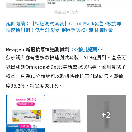
點擊圖片放大
延伸閱讀：【快速測試套裝】Good Mask發售3款抗原
快速檢測劑！低至$15/支 獲歐盟認證+無限購數量
Reagen 新冠抗原快速測試劑
>>按此選購<<
莎莎網店亦有售多款快速測試套裝，$19就買到。產品可
以檢測到Omicron及Delta等新型冠狀病毒，使用鼻拭子
樣本，只需15分鐘就可以取得快速抗原測試結果。靈敏
度95.2%，特異度98.1%。
+2