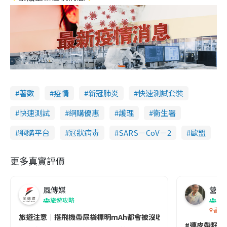
著數
疫情
新冠肺炎
快速測試套裝
快速測試
網購優惠
護理
衞生署
網購平台
冠狀病毒
SARS－CoV－2
歐盟
更多真實評價
風傳媒
營養教
旅遊攻略
生
香港
旅遊注意｜搭飛機帶尿袋標明mAh都會被沒收😱出發前切記檢查「1
#連皮帶籽都