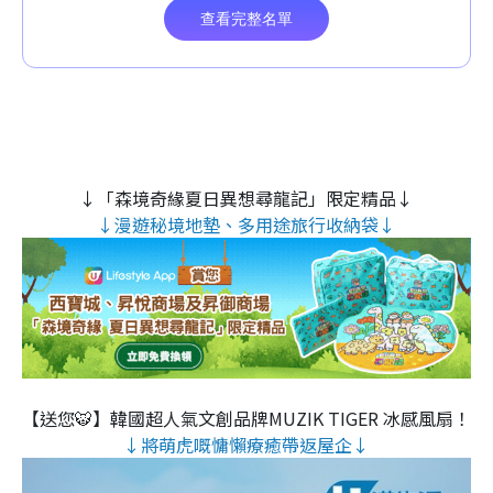
↓「森境奇緣夏日異想尋龍記」限定精品↓
↓漫遊秘境地墊、多用途旅行收納袋↓
【送您🐯】韓國超人氣文創品牌MUZIK TIGER 冰感風扇！
↓將萌虎嘅慵懶療癒帶返屋企↓