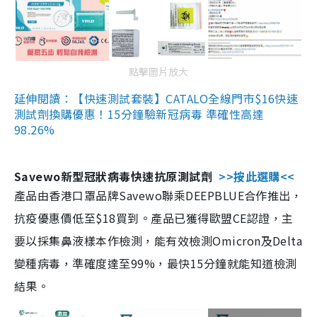
點擊圖片放大
延伸閱讀：【快速測試套裝】CATALO全線門市$16快速
測試劑換購優惠！15分鐘驗新冠病毒 準確性高達
98.26%
Savewo新型冠狀病毒快速抗原測試劑
>>按此選購<<
產品由香港口罩品牌Savewo聯乘DEEPBLUE合作推出，
抗疫優惠價低至$18買到。產品已獲得歐盟CE認證，主
要以採集鼻液樣本作檢測，能有效檢測Omicron及Delta
變種病毒，準確度達至99%，最快15分鐘就能知道檢測
結果。