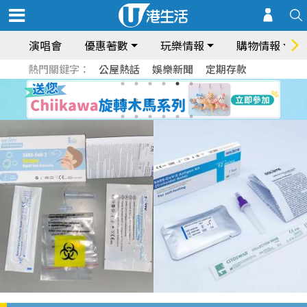
演唱會
優惠著數
玩樂情報
購物情報
熱門關鍵字：
公屋熱話
娛樂新聞
定期存款