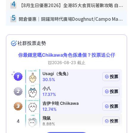
4
【8月生日優惠2026】全港85大食買玩著數攻略 自助餐/火鍋放題同行免費＋誠品/DONKI送現金券
5
開倉優惠｜銅鑼灣時代廣場Doughnut/Campo Marzio開倉低至1折！背囊、書包、手袋劈價$200起