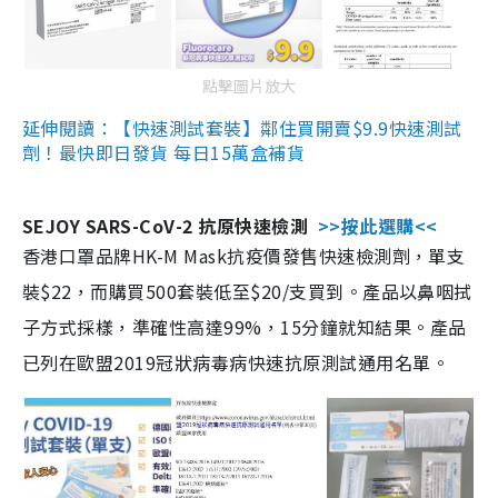
點擊圖片放大
延伸閱讀：【快速測試套裝】鄰住買開賣$9.9快速測試
劑！最快即日發貨 每日15萬盒補貨
SEJOY SARS-CoV-2 抗原快速檢測
>>按此選購<<
香港口罩品牌HK-M Mask抗疫價發售快速檢測劑，單支
裝$22，而購買500套裝低至$20/支買到。產品以鼻咽拭
子方式採樣，準確性高達99%，15分鐘就知結果。產品
已列在歐盟2019冠狀病毒病快速抗原測試通用名單。