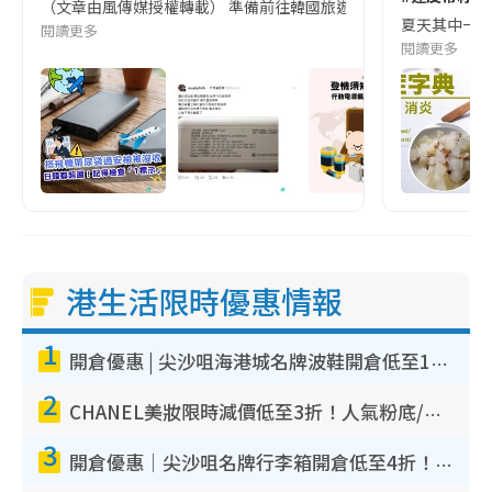
（文章由風傳媒授權轉載） 準備前往韓國旅遊的民眾，近期要特別留
夏天其中一種時
閱讀更多
閱讀更多
港生活限時優惠情報
1
開倉優惠 | 尖沙咀海港城名牌波鞋開倉低至1折！On鞋$899起／Joy&Peace鞋履$98起
2
CHANEL美妝限時減價低至3折！人氣粉底/唇膏/精華液低至$275！COCO香水都有平
3
開倉優惠｜尖沙咀名牌行李箱開倉低至4折！一連5日 American Tourister/ace./Hallmark $200起！