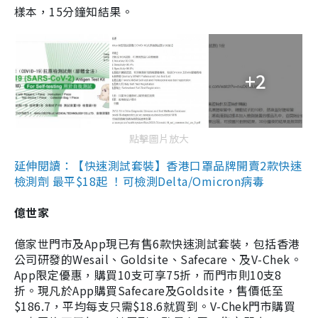
樣本，15分鐘知結果。
+2
點擊圖片放大
延伸閱讀：【快速測試套裝】香港口罩品牌開賣2款快速
檢測劑 最平$18起 ！可檢測Delta/Omicron病毒
億世家
億家世門市及App現已有售6款快速測試套裝，包括香港
公司研發的Wesail、Goldsite、Safecare、及V-Chek。
App限定優惠，購買10支可享75折，而門市則10支8
折。現凡於App購買Safecare及Goldsite，售價低至
$186.7，平均每支只需$18.6就買到。V-Chek門市購買