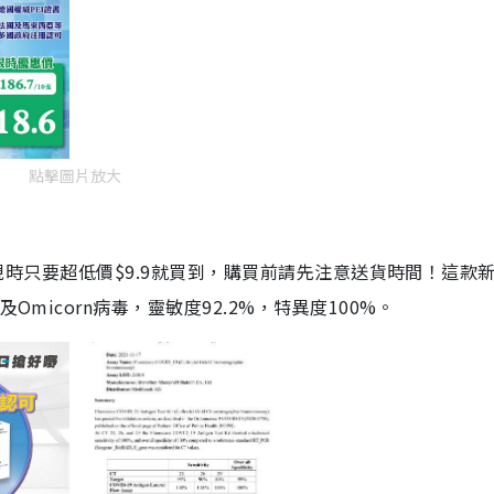
點擊圖片放大
劑，現時只要超低價$9.9就買到，購買前請先注意送貨時間！這款
Omicorn病毒，靈敏度92.2%，特異度100%。