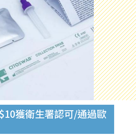
$10獲衛生署認可/通過歐