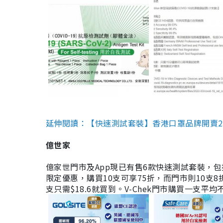
延伸閱讀：【快速測試套裝】香港口罩品牌開賣2款快速
億世家
億家世門市及App現已有售6款快速測試套裝，包括香港公司
限定優惠，購買10支可享75折，而門市則10支8折。現
支只需$18.6就買到。V-Chek門市購買一支平