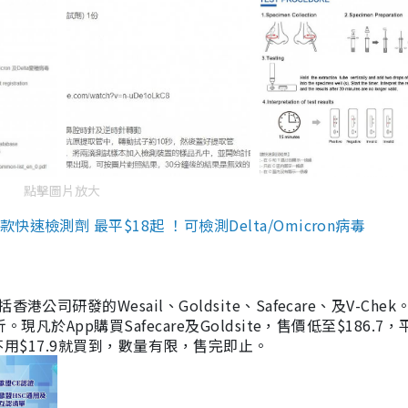
點擊圖片放大
檢測劑 最平$18起 ！可檢測Delta/Omicron病毒
研發的Wesail、Goldsite、Safecare、及V-Chek。
凡於App購買Safecare及Goldsite，售價低至$186.7
均不用$17.9就買到，數量有限，售完即止。