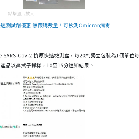
點擊圖片放大
測試劑優惠 無限購數量！可檢測Omicron病毒
are SARS-Cov-2 抗原快速檢測盒，每20劑獨立包裝為1個單位
5。產品以鼻拭子採樣，10至15分鐘知結果。