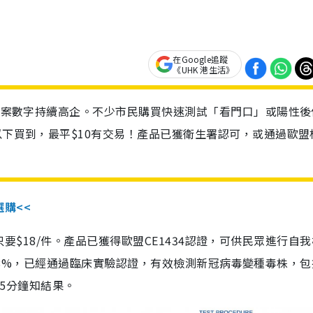
在Google追蹤
《UHK 港生活》
診個案數字持續高企。不少市民購買快速測試「看門口」或陽性後
以下買到，最平$10有交易！產品已獲衛生署認可，或通過歐盟
選購<<
惠價只要$18/件。產品已獲得歐盟CE1434認證，可供民眾進行自
性99.8%，已經通過臨床實驗認證，有效檢測新冠病毒變種毒株，
，15分鐘知結果。