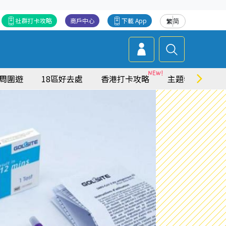
社群打卡攻略
商戶中心
下載 App
繁
简
周圍遊
18區好去處
香港打卡攻略
主題特集