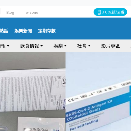
Blog
e-zone
U GO搵好去處
熱話
娛樂新聞
定期存款
情報
飲食情報
娛樂
社會
影片專區