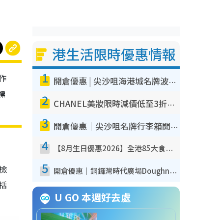
港生活限時優惠情報
1
作
開倉優惠 | 尖沙咀海港城名牌波鞋開倉低至1折！On鞋$899起／Joy&Peace鞋履$98起
標
2
CHANEL美妝限時減價低至3折！人氣粉底/唇膏/精華液低至$275！COCO香水都有平
3
開倉優惠｜尖沙咀名牌行李箱開倉低至4折！一連5日 American Tourister/ace./Hallmark $200起！
4
【8月生日優惠2026】全港85大食買玩著數攻略 自助餐/火鍋放題同行免費＋誠品/DONKI送現金券
5
我檢
開倉優惠｜銅鑼灣時代廣場Doughnut/Campo Marzio開倉低至1折！背囊、書包、手袋劈價$200起
包括
U GO 本週好去處