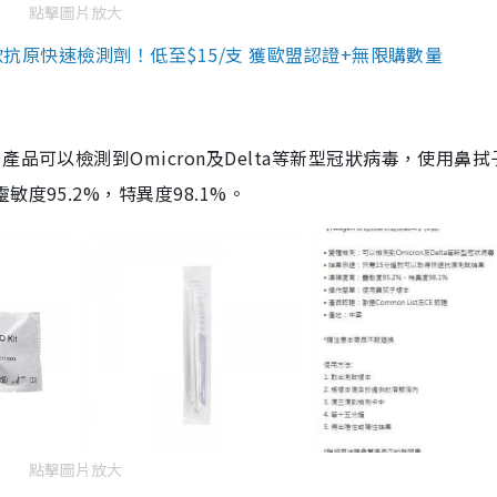
點擊圖片放大
3款抗原快速檢測劑！低至$15/支 獲歐盟認證+無限購數量
品可以檢測到Omicron及Delta等新型冠狀病毒，使用鼻拭
度95.2%，特異度98.1%。
點擊圖片放大