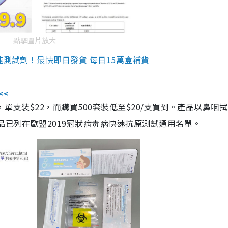
點擊圖片放大
速測試劑！最快即日發貨 每日15萬盒補貨
<<
，單支裝$22，而購買500套裝低至$20/支買到。產品以鼻咽
品已列在歐盟2019冠狀病毒病快速抗原測試通用名單。