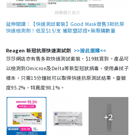
點擊圖片放大
延伸閱讀：【快速測試套裝】Good Mask發售3款抗原
快速檢測劑！低至$15/支 獲歐盟認證+無限購數量
Reagen 新冠抗原快速測試劑
>>按此選購<<
莎莎網店亦有售多款快速測試套裝，$19就買到。產品可
以檢測到Omicron及Delta等新型冠狀病毒，使用鼻拭子
樣本，只需15分鐘就可以取得快速抗原測試結果。靈敏
度95.2%，特異度98.1%。
+2