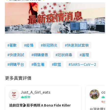
著數
疫情
新冠肺炎
快速測試套裝
快速測試
網購優惠
冠狀病毒
護理
網購平台
衞生署
歐盟
SARS－CoV－2
更多真實評價
Just_A_Girl_eats
co c
娛樂
吹
台灣
追劇日常🎬 殺手媽咪 A Bona Fide Killer
台灣地鐵宣