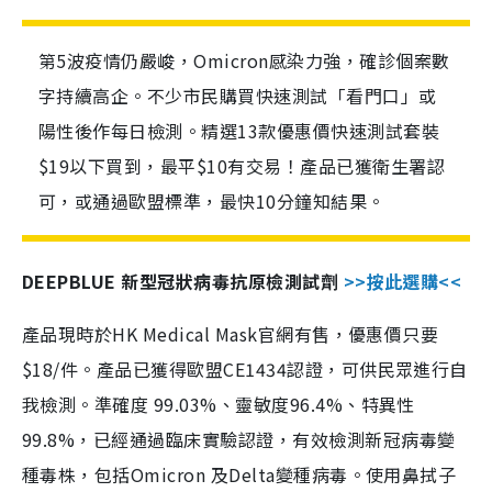
第5波疫情仍嚴峻，Omicron感染力強，確診個案數
字持續高企。不少市民購買快速測試「看門口」或
陽性後作每日檢測。精選13款優惠價快速測試套裝
$19以下買到，最平$10有交易！產品已獲衛生署認
可，或通過歐盟標準，最快10分鐘知結果。
DEEPBLUE 新型冠狀病毒抗原檢測試劑
>>按此選購<<
產品現時於HK Medical Mask官網有售，優惠價只要
$18/件。產品已獲得歐盟CE1434認證，可供民眾進行自
我檢測。準確度 99.03%、靈敏度96.4%、特異性
99.8%，已經通過臨床實驗認證，有效檢測新冠病毒變
種毒株，包括Omicron 及Delta變種病毒。使用鼻拭子