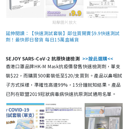
點擊圖片放大
延伸閱讀：【快速測試套裝】鄰住買開賣$9.9快速測試
劑！最快即日發貨 每日15萬盒補貨
SEJOY SARS-CoV-2 抗原快速檢測
>>按此選購<<
香港口罩品牌HK-M Mask抗疫價發售快速檢測劑，單支
裝$22，而購買500套裝低至$20/支買到。產品以鼻咽拭
子方式採樣，準確性高達99%，15分鐘就知結果。產品
已列在歐盟2019冠狀病毒病快速抗原測試通用名單。