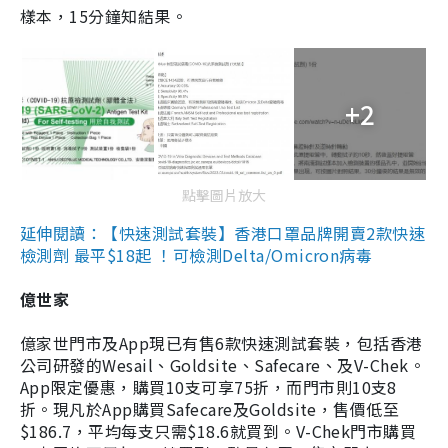
樣本，15分鐘知結果。
+2
點擊圖片放大
延伸閱讀：【快速測試套裝】香港口罩品牌開賣2款快速
檢測劑 最平$18起 ！可檢測Delta/Omicron病毒
億世家
億家世門市及App現已有售6款快速測試套裝，包括香港
公司研發的Wesail、Goldsite、Safecare、及V-Chek。
App限定優惠，購買10支可享75折，而門市則10支8
折。現凡於App購買Safecare及Goldsite，售價低至
$186.7，平均每支只需$18.6就買到。V-Chek門市購買