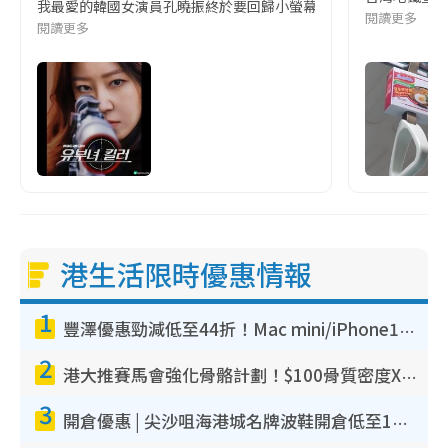
我最愛的韓國女演員孔曉振終於要回歸小螢幕啦!這次的劇本改編自同名
閱讀更多
閱讀更多
港生活限時優惠情報
1
豐澤優惠勁減低至44折！Mac mini/iPhone17Pro大減價！廚房家電$220起
2
港大推賽馬會強化骨骼計劃！$100骨質密度X光檢查 完成免費運動訓練送超市禮券！附參加資格
3
開倉優惠 | 尖沙咀海港城名牌波鞋開倉低至1折！On鞋$899起／Joy&Peace鞋履$98起