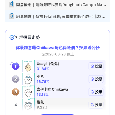
4
開倉優惠｜銅鑼灣時代廣場Doughnut/Campo Marzio開倉低至1折！背囊、書包、手袋劈價$200起
5
廚具開倉｜特福Tefal廚具/家電開倉低至3折！$220起買平底鍋/炒鑊/湯煲！電飯煲/吸塵機/燙斗$418起