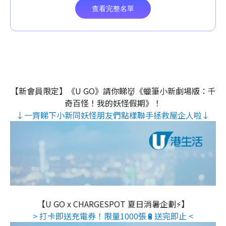
【新會員限定】《U GO》請你睇👹《蠟筆小新劇場版：千
奇百怪！我的妖怪假期》！
↓一齊睇下小新同妖怪朋友們點樣聯手拯救屋企人啦↓
【U GO x CHARGESPOT 夏日消暑企劃⚡】
> 打卡即送充電券！限量1000張🔋送完即止 <