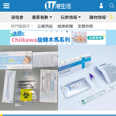
演唱會
優惠著數
玩樂情報
購物情報
熱門關鍵字：
公屋熱話
娛樂新聞
定期存款