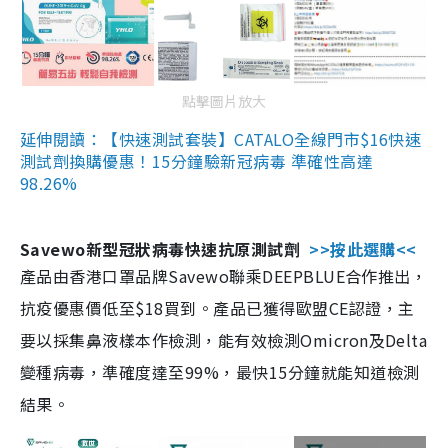
點擊圖片放大
延伸閱讀：【快速測試套裝】CATALO全線門市$16快速
測試劑換購優惠！15分鐘驗新冠病毒 準確性高達
98.26%
Savewo新型冠狀病毒快速抗原測試劑
>>按此選購<<
產品由香港口罩品牌Savewo聯乘DEEPBLUE合作推出，
抗疫優惠價低至$18買到。產品已獲得歐盟CE認證，主
要以採集鼻液樣本作檢測，能有效檢測Omicron及Delta
變種病毒，準確度達至99%，最快15分鐘就能知道檢測
結果。