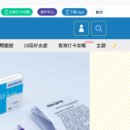
社群打卡攻略
商戶中心
下載 App
繁
简
周圍遊
18區好去處
香港打卡攻略
主題特集