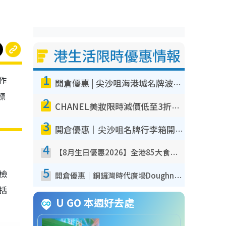
港生活限時優惠情報
1
作
開倉優惠 | 尖沙咀海港城名牌波鞋開倉低至1折！On鞋$899起／Joy&Peace鞋履$98起
標
2
CHANEL美妝限時減價低至3折！人氣粉底/唇膏/精華液低至$275！COCO香水都有平
3
開倉優惠｜尖沙咀名牌行李箱開倉低至4折！一連5日 American Tourister/ace./Hallmark $200起！
4
【8月生日優惠2026】全港85大食買玩著數攻略 自助餐/火鍋放題同行免費＋誠品/DONKI送現金券
5
我檢
開倉優惠｜銅鑼灣時代廣場Doughnut/Campo Marzio開倉低至1折！背囊、書包、手袋劈價$200起
包括
U GO 本週好去處