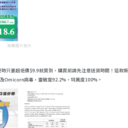
點擊圖片放大
劑，現時只要超低價$9.9就買到，購買前請先注意送貨時間！這款
Omicorn病毒，靈敏度92.2%，特異度100%。