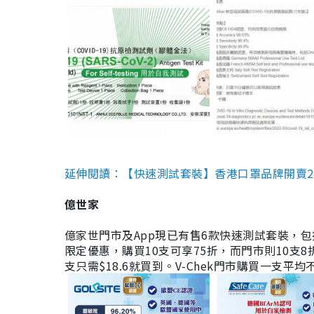
延伸閱讀：【快速測試套裝】香港口罩品牌開賣2款快速
億世家
億家世門市及App現已有售6款快速測試套裝，包括香港公司
限定優惠，購買10支可享75折，而門市則10支8折。現
支只需$18.6就買到。V-Chek門市購買一支平