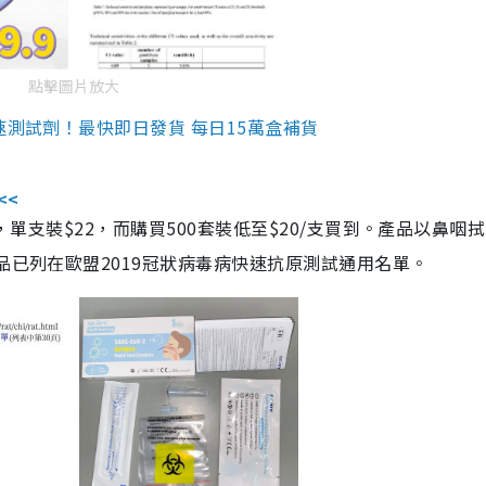
點擊圖片放大
速測試劑！最快即日發貨 每日15萬盒補貨
<<
，單支裝$22，而購買500套裝低至$20/支買到。產品以鼻咽
品已列在歐盟2019冠狀病毒病快速抗原測試通用名單。