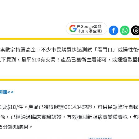
在Google追蹤
《UHK 港生活》
診個案數字持續高企。不少市民購買快速測試「看門口」或陽性後
以下買到，最平$10有交易！產品已獲衛生署認可，或通過歐盟
選購<<
惠價只要$18/件。產品已獲得歐盟CE1434認證，可供民眾進行自
性99.8%，已經通過臨床實驗認證，有效檢測新冠病毒變種毒株，
，15分鐘知結果。