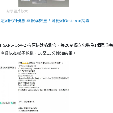
點擊圖片放大
測試劑優惠 無限購數量！可檢測Omicron病毒
are SARS-Cov-2 抗原快速檢測盒，每20劑獨立包裝為1個單位
5。產品以鼻拭子採樣，10至15分鐘知結果。