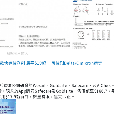
點擊圖片放大
檢測劑 最平$18起 ！可檢測Delta/Omicron病毒
研發的Wesail、Goldsite、Safecare、及V-Chek。
凡於App購買Safecare及Goldsite，售價低至$186.7
均不用$17.9就買到，數量有限，售完即止。