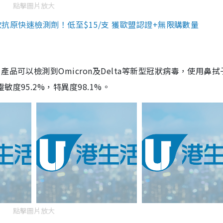
點擊圖片放大
3款抗原快速檢測劑！低至$15/支 獲歐盟認證+無限購數量
品可以檢測到Omicron及Delta等新型冠狀病毒，使用鼻拭
度95.2%，特異度98.1%。
點擊圖片放大