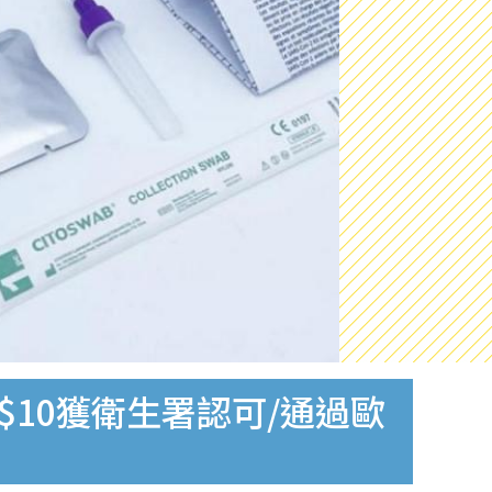
$10獲衛生署認可/通過歐