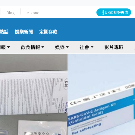
Blog
e-zone
U GO搵好去處
熱話
娛樂新聞
定期存款
情報
飲食情報
娛樂
社會
影片專區