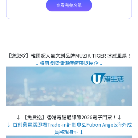
【送您🐯】韓國超人氣文創品牌MUZIK TIGER 冰感風扇！
↓將萌虎嘅慵懶療癒帶返屋企↓
↓ 【免費送】香港電腦通訊節2026電子門票！↓
↓ 首創舊電腦即場Trade-in計劃🧑‍💻Fubon Angels海外成
員將現身✨ ↓