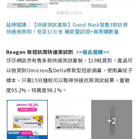
點擊圖片放大
延伸閱讀：【快速測試套裝】Good Mask發售3款抗原
快速檢測劑！低至$15/支 獲歐盟認證+無限購數量
Reagen 新冠抗原快速測試劑
>>按此選購<<
莎莎網店亦有售多款快速測試套裝，$19就買到。產品可
以檢測到Omicron及Delta等新型冠狀病毒，使用鼻拭子
樣本，只需15分鐘就可以取得快速抗原測試結果。靈敏
度95.2%，特異度98.1%。
+2