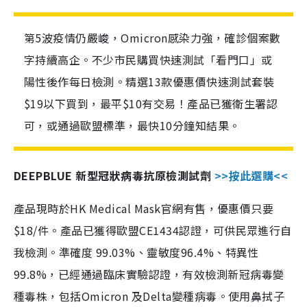
第5波疫情仍嚴峻，Omicron感染力強，確診個案數
字持續高企。不少市民購買快速測試「看門口」或
陽性後作每日檢測。精選13款優惠價快速測試套裝
$19以下買到，最平$10有交易！產品已獲衛生署認
可，或通過歐盟標準，最快10分鐘知結果。
DEEPBLUE 新型冠狀病毒抗原檢測試劑
>>按此選購<<
產品現時於HK Medical Mask官網有售，優惠價只要
$18/件。產品已獲得歐盟CE1434認證，可供民眾進行自
我檢測。準確度 99.03%、靈敏度96.4%、特異性
99.8%，已經通過臨床實驗認證，有效檢測新冠病毒變
種毒株，包括Omicron 及Delta變種病毒。使用鼻拭子