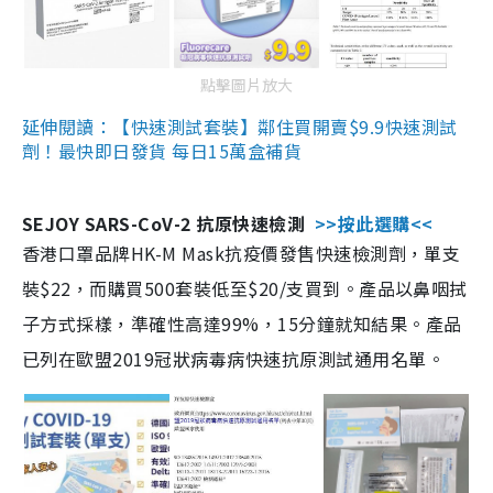
點擊圖片放大
延伸閱讀：【快速測試套裝】鄰住買開賣$9.9快速測試
劑！最快即日發貨 每日15萬盒補貨
SEJOY SARS-CoV-2 抗原快速檢測
>>按此選購<<
香港口罩品牌HK-M Mask抗疫價發售快速檢測劑，單支
裝$22，而購買500套裝低至$20/支買到。產品以鼻咽拭
子方式採樣，準確性高達99%，15分鐘就知結果。產品
已列在歐盟2019冠狀病毒病快速抗原測試通用名單。