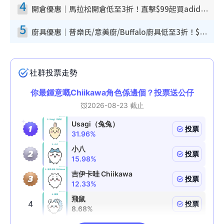
4
開倉優惠｜馬拉松開倉低至3折！直擊$99起買adidas／New Balance／Puma鞋款 STANLEY保溫杯劈價至$119起
5
廚具優惠｜普樂氏/意美廚/Buffalo廚具低至3折！$89起買煎鍋／炒鑊／個人鍋 同場小家電激減至$99起