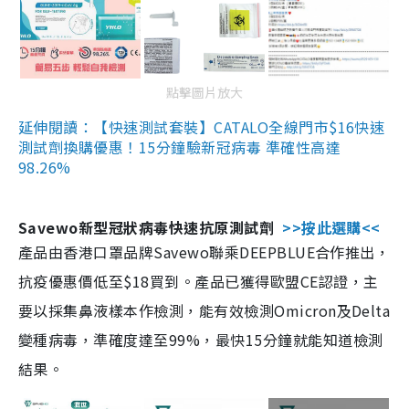
點擊圖片放大
延伸閱讀：【快速測試套裝】CATALO全線門市$16快速
測試劑換購優惠！15分鐘驗新冠病毒 準確性高達
98.26%
Savewo新型冠狀病毒快速抗原測試劑
>>按此選購<<
產品由香港口罩品牌Savewo聯乘DEEPBLUE合作推出，
抗疫優惠價低至$18買到。產品已獲得歐盟CE認證，主
要以採集鼻液樣本作檢測，能有效檢測Omicron及Delta
變種病毒，準確度達至99%，最快15分鐘就能知道檢測
結果。