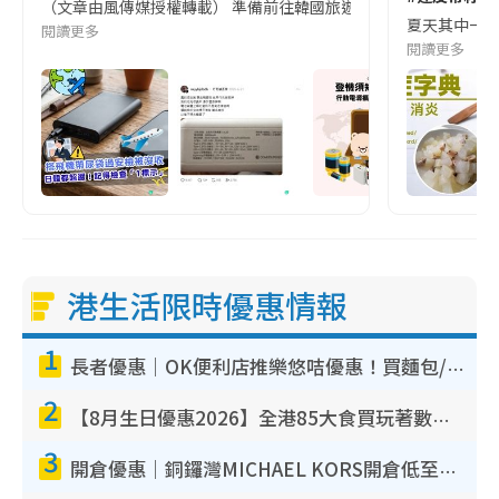
（文章由風傳媒授權轉載） 準備前往韓國旅遊的民眾，近期要特別留
夏天其中一種時
閱讀更多
閱讀更多
港生活限時優惠情報
1
長者優惠｜OK便利店推樂悠咭優惠！買麵包/牛奶/保健品拍卡即減
2
【8月生日優惠2026】全港85大食買玩著數攻略 自助餐/火鍋放題同行免費＋誠品/DONKI送現金券
3
開倉優惠｜銅鑼灣MICHAEL KORS開倉低至17折！直擊$500起買手袋/銀包/鞋款 必買經典Jet Set系列