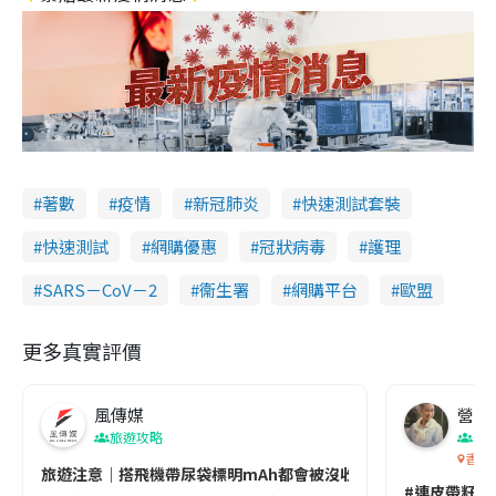
著數
疫情
新冠肺炎
快速測試套裝
快速測試
網購優惠
冠狀病毒
護理
SARS－CoV－2
衞生署
網購平台
歐盟
更多真實評價
風傳媒
營養教
旅遊攻略
生
香港
旅遊注意｜搭飛機帶尿袋標明mAh都會被沒收😱出發前切記檢查「1
#連皮帶籽都