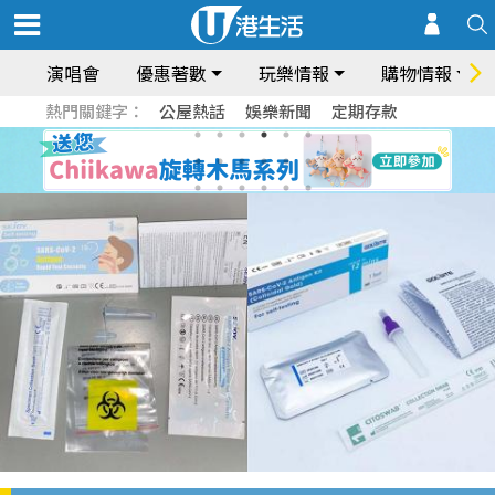
演唱會
優惠著數
玩樂情報
購物情報
熱門關鍵字：
公屋熱話
娛樂新聞
定期存款