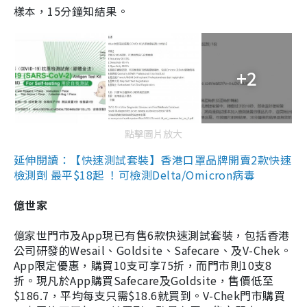
樣本，15分鐘知結果。
+2
點擊圖片放大
延伸閱讀：【快速測試套裝】香港口罩品牌開賣2款快速
檢測劑 最平$18起 ！可檢測Delta/Omicron病毒
億世家
億家世門市及App現已有售6款快速測試套裝，包括香港
公司研發的Wesail、Goldsite、Safecare、及V-Chek。
App限定優惠，購買10支可享75折，而門市則10支8
折。現凡於App購買Safecare及Goldsite，售價低至
$186.7，平均每支只需$18.6就買到。V-Chek門市購買