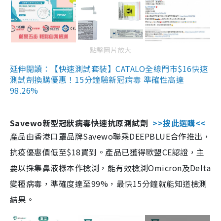
點擊圖片放大
延伸閱讀：【快速測試套裝】CATALO全線門市$16快速
測試劑換購優惠！15分鐘驗新冠病毒 準確性高達
98.26%
Savewo新型冠狀病毒快速抗原測試劑
>>按此選購<<
產品由香港口罩品牌Savewo聯乘DEEPBLUE合作推出，
抗疫優惠價低至$18買到。產品已獲得歐盟CE認證，主
要以採集鼻液樣本作檢測，能有效檢測Omicron及Delta
變種病毒，準確度達至99%，最快15分鐘就能知道檢測
結果。