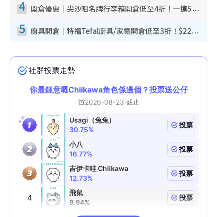
4
開倉優惠｜尖沙咀名牌行李箱開倉低至4折！一連5日 American Tourister/ace./Hallmark $200起！
5
廚具開倉｜特福Tefal廚具/家電開倉低至3折！$220起買平底鍋/炒鑊/湯煲！電飯煲/吸塵機/燙斗$418起