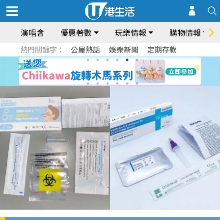
演唱會
優惠著數
玩樂情報
購物情報
熱門關鍵字：
公屋熱話
娛樂新聞
定期存款