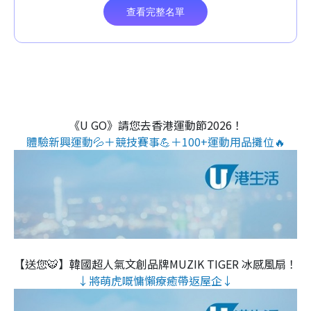
《U GO》請您去香港運動節2026！
體驗新興運動💦＋競技賽事💪＋100+運動用品攤位🔥
【送您🐯】韓國超人氣文創品牌MUZIK TIGER 冰感風扇！
↓將萌虎嘅慵懶療癒帶返屋企↓