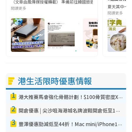
（文章由風傳媒授權轉載） 準備前往韓國旅遊的民眾，近期要特別留
夏天其中一種時
閱讀更多
閱讀更多
港生活限時優惠情報
1
港大推賽馬會強化骨骼計劃！$100骨質密度X光檢查 完成免費運動訓練送超市禮券！附參加資格
2
開倉優惠 | 尖沙咀海港城名牌波鞋開倉低至1折！On鞋$899起／Joy&Peace鞋履$98起
3
豐澤優惠勁減低至44折！Mac mini/iPhone17Pro大減價！廚房家電$220起