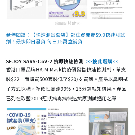
點擊圖片放大
延伸閱讀：【快速測試套裝】鄰住買開賣$9.9快速測試
劑！最快即日發貨 每日15萬盒補貨
SEJOY SARS-CoV-2 抗原快速檢測
>>按此選購<<
香港口罩品牌HK-M Mask抗疫價發售快速檢測劑，單支
裝$22，而購買500套裝低至$20/支買到。產品以鼻咽拭
子方式採樣，準確性高達99%，15分鐘就知結果。產品
已列在歐盟2019冠狀病毒病快速抗原測試通用名單。