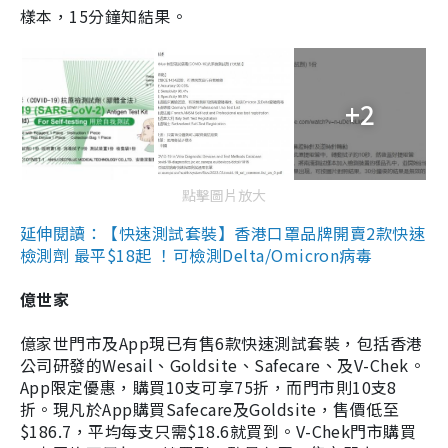
樣本，15分鐘知結果。
+2
點擊圖片放大
延伸閱讀：【快速測試套裝】香港口罩品牌開賣2款快速
檢測劑 最平$18起 ！可檢測Delta/Omicron病毒
億世家
億家世門市及App現已有售6款快速測試套裝，包括香港
公司研發的Wesail、Goldsite、Safecare、及V-Chek。
App限定優惠，購買10支可享75折，而門市則10支8
折。現凡於App購買Safecare及Goldsite，售價低至
$186.7，平均每支只需$18.6就買到。V-Chek門市購買