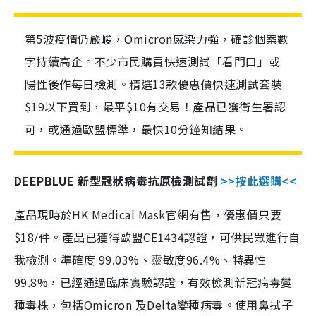
第5波疫情仍嚴峻，Omicron感染力強，確診個案數
字持續高企。不少市民購買快速測試「看門口」或
陽性後作每日檢測。精選13款優惠價快速測試套裝
$19以下買到，最平$10有交易！產品已獲衛生署認
可，或通過歐盟標準，最快10分鐘知結果。
DEEPBLUE 新型冠狀病毒抗原檢測試劑
>>按此選購<<
產品現時於HK Medical Mask官網有售，優惠價只要
$18/件。產品已獲得歐盟CE1434認證，可供民眾進行自
我檢測。準確度 99.03%、靈敏度96.4%、特異性
99.8%，已經通過臨床實驗認證，有效檢測新冠病毒變
種毒株，包括Omicron 及Delta變種病毒。使用鼻拭子