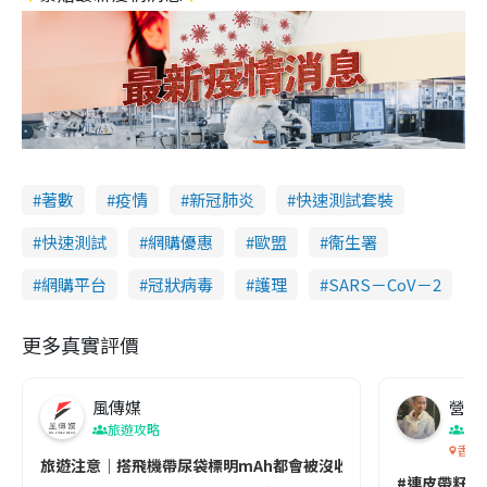
著數
疫情
新冠肺炎
快速測試套裝
快速測試
網購優惠
歐盟
衞生署
網購平台
冠狀病毒
護理
SARS－CoV－2
更多真實評價
風傳媒
營養教
旅遊攻略
生
香港
旅遊注意｜搭飛機帶尿袋標明mAh都會被沒收😱出發前切記檢查「1
#連皮帶籽都