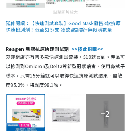
點擊圖片放大
延伸閱讀：【快速測試套裝】Good Mask發售3款抗原
快速檢測劑！低至$15/支 獲歐盟認證+無限購數量
Reagen 新冠抗原快速測試劑
>>按此選購<<
莎莎網店亦有售多款快速測試套裝，$19就買到。產品可
以檢測到Omicron及Delta等新型冠狀病毒，使用鼻拭子
樣本，只需15分鐘就可以取得快速抗原測試結果。靈敏
度95.2%，特異度98.1%。
+2