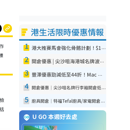
港生活限時優惠情報
1
作
港大推賽馬會強化骨骼計劃！$100骨質密度X光檢查 完成免費運動訓練送超市禮券！附參加資格
標
2
開倉優惠 | 尖沙咀海港城名牌波鞋開倉低至1折！On鞋$899起／Joy&Peace鞋履$98起
3
豐澤優惠勁減低至44折！Mac mini/iPhone17Pro大減價！廚房家電$220起
4
開倉優惠｜尖沙咀名牌行李箱開倉低至4折！一連5日 American Tourister/ace./Hallmark $200起！
5
我檢
廚具開倉｜特福Tefal廚具/家電開倉低至3折！$220起買平底鍋/炒鑊/湯煲！電飯煲/吸塵機/燙斗$418起
包括
U GO 本週好去處