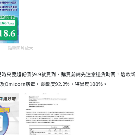
點擊圖片放大
劑，現時只要超低價$9.9就買到，購買前請先注意送貨時間！這款
Omicorn病毒，靈敏度92.2%，特異度100%。