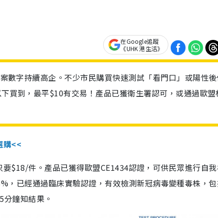
在Google追蹤
《UHK 港生活》
診個案數字持續高企。不少市民購買快速測試「看門口」或陽性後
以下買到，最平$10有交易！產品已獲衛生署認可，或通過歐盟
選購<<
惠價只要$18/件。產品已獲得歐盟CE1434認證，可供民眾進行自
性99.8%，已經通過臨床實驗認證，有效檢測新冠病毒變種毒株，
，15分鐘知結果。