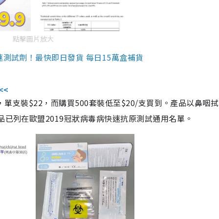
點擊圖片放大
速測試劑！最快即日發貨 每日15萬盒補貨
<<
，單支裝$22，而購買500套裝低至$20/支買到。產品以鼻咽
品已列在歐盟2019冠狀病毒病快速抗原測試通用名單。