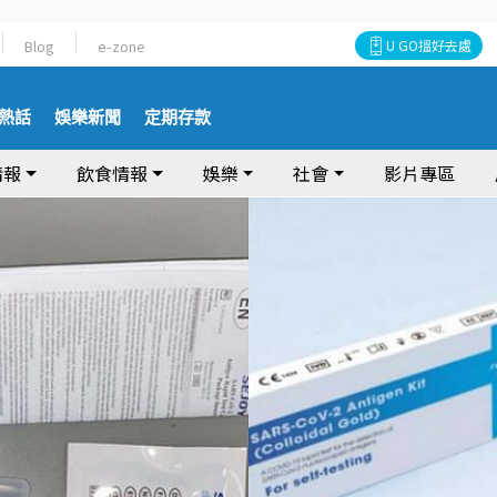
Blog
e-zone
U GO搵好去處
熱話
娛樂新聞
定期存款
情報
飲食情報
娛樂
社會
影片專區