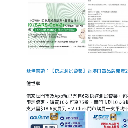
延伸閱讀：【快速測試套裝】香港口罩品牌開賣2款快速
億世家
億家世門市及App現已有售6款快速測試套裝，包括香港公司
限定優惠，購買10支可享75折，而門市則10支8折。現
支只需$18.6就買到。V-Chek門市購買一支平