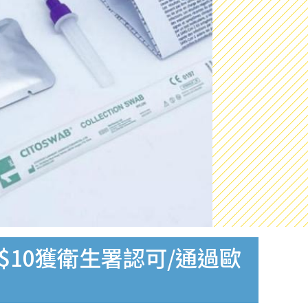
$10獲衛生署認可/通過歐