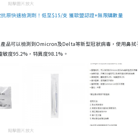
點擊圖片放大
3款抗原快速檢測劑！低至$15/支 獲歐盟認證+無限購數量
品可以檢測到Omicron及Delta等新型冠狀病毒，使用鼻拭
度95.2%，特異度98.1%。
點擊圖片放大