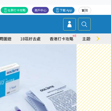
社群打卡攻略
商戶中心
下載 App
繁
简
周圍遊
18區好去處
香港打卡攻略
主題特集