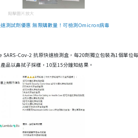
點擊圖片放大
測試劑優惠 無限購數量！可檢測Omicron病毒
are SARS-Cov-2 抗原快速檢測盒，每20劑獨立包裝為1個單位
5。產品以鼻拭子採樣，10至15分鐘知結果。