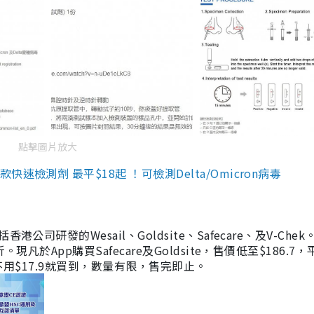
點擊圖片放大
檢測劑 最平$18起 ！可檢測Delta/Omicron病毒
研發的Wesail、Goldsite、Safecare、及V-Chek。
凡於App購買Safecare及Goldsite，售價低至$186.7
均不用$17.9就買到，數量有限，售完即止。