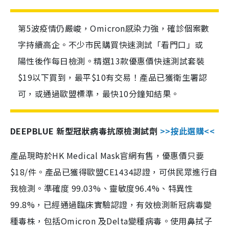
第5波疫情仍嚴峻，Omicron感染力強，確診個案數
字持續高企。不少市民購買快速測試「看門口」或
陽性後作每日檢測。精選13款優惠價快速測試套裝
$19以下買到，最平$10有交易！產品已獲衛生署認
可，或通過歐盟標準，最快10分鐘知結果。
DEEPBLUE 新型冠狀病毒抗原檢測試劑
>>按此選購<<
產品現時於HK Medical Mask官網有售，優惠價只要
$18/件。產品已獲得歐盟CE1434認證，可供民眾進行自
我檢測。準確度 99.03%、靈敏度96.4%、特異性
99.8%，已經通過臨床實驗認證，有效檢測新冠病毒變
種毒株，包括Omicron 及Delta變種病毒。使用鼻拭子