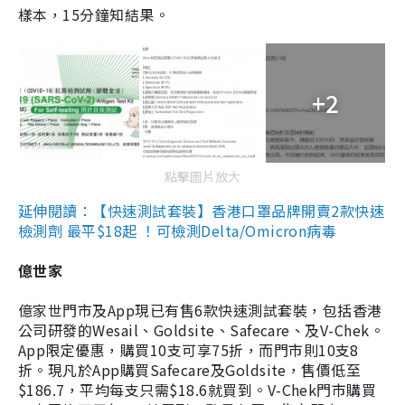
樣本，15分鐘知結果。
+2
點擊圖片放大
延伸閱讀：【快速測試套裝】香港口罩品牌開賣2款快速
檢測劑 最平$18起 ！可檢測Delta/Omicron病毒
億世家
億家世門市及App現已有售6款快速測試套裝，包括香港
公司研發的Wesail、Goldsite、Safecare、及V-Chek。
App限定優惠，購買10支可享75折，而門市則10支8
折。現凡於App購買Safecare及Goldsite，售價低至
$186.7，平均每支只需$18.6就買到。V-Chek門市購買