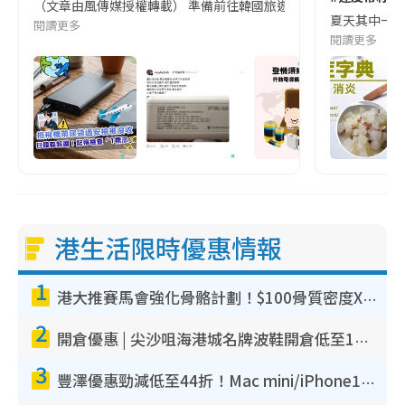
（文章由風傳媒授權轉載） 準備前往韓國旅遊的民眾，近期要特別留
夏天其中一種時
閱讀更多
閱讀更多
港生活限時優惠情報
1
港大推賽馬會強化骨骼計劃！$100骨質密度X光檢查 完成免費運動訓練送超市禮券！附參加資格
2
開倉優惠 | 尖沙咀海港城名牌波鞋開倉低至1折！On鞋$899起／Joy&Peace鞋履$98起
3
豐澤優惠勁減低至44折！Mac mini/iPhone17Pro大減價！廚房家電$220起