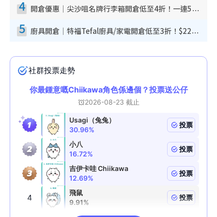
4
開倉優惠｜尖沙咀名牌行李箱開倉低至4折！一連5日 American Tourister/ace./Hallmark $200起！
5
廚具開倉｜特福Tefal廚具/家電開倉低至3折！$220起買平底鍋/炒鑊/湯煲！電飯煲/吸塵機/燙斗$418起