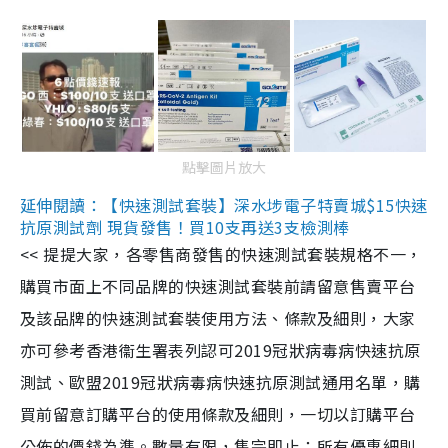
點擊圖片放大
延伸閱讀：【快速測試套裝】深水埗電子特賣城$15快速
抗原測試劑 現貨發售！買10支再送3支檢測棒
<< 提提大家，各零售商發售的快速測試套裝規格不一，
購買市面上不同品牌的快速測試套裝前請留意售賣平台
及該品牌的快速測試套裝使用方法、條款及細則，大家
亦可參考香港衞生署表列認可2019冠狀病毒病快速抗原
測試、歐盟2019冠狀病毒病快速抗原測試通用名單，購
買前留意訂購平台的使用條款及細則，一切以訂購平台
公佈的價錢為準。數量有限，售完即止；所有優惠細則