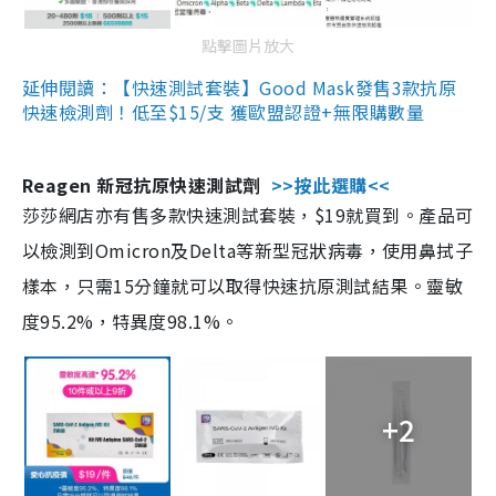
點擊圖片放大
延伸閱讀：【快速測試套裝】Good Mask發售3款抗原
快速檢測劑！低至$15/支 獲歐盟認證+無限購數量
Reagen 新冠抗原快速測試劑
>>按此選購<<
莎莎網店亦有售多款快速測試套裝，$19就買到。產品可
以檢測到Omicron及Delta等新型冠狀病毒，使用鼻拭子
樣本，只需15分鐘就可以取得快速抗原測試結果。靈敏
度95.2%，特異度98.1%。
+2