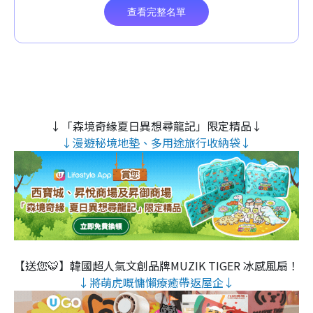
↓「森境奇緣夏日異想尋龍記」限定精品↓
↓漫遊秘境地墊、多用途旅行收納袋↓
【送您🐯】韓國超人氣文創品牌MUZIK TIGER 冰感風扇！
↓將萌虎嘅慵懶療癒帶返屋企↓