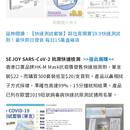
點擊圖片放大
延伸閱讀：【快速測試套裝】鄰住買開賣$9.9快速測試
劑！最快即日發貨 每日15萬盒補貨
SEJOY SARS-CoV-2 抗原快速檢測
>>按此選購<<
香港口罩品牌HK-M Mask抗疫價發售快速檢測劑，單支
裝$22，而購買500套裝低至$20/支買到。產品以鼻咽拭
子方式採樣，準確性高達99%，15分鐘就知結果。產品
已列在歐盟2019冠狀病毒病快速抗原測試通用名單。