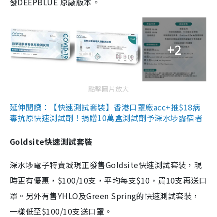
發DEEPBLUE 原廠版本。
+2
點擊圖片放大
延伸閱讀：【快速測試套裝】香港口罩廠acc+推$18病
毒抗原快速測試劑！捐贈10萬盒測試劑予深水埗露宿者
Goldsite快速測試套裝
深水埗電子特賣城現正發售Goldsite快速測試套裝，現
時更有優惠，$100/10支，平均每支$10，買10支再送口
罩。另外有售YHLO及Green Spring的快速測試套裝，
一樣低至$100/10支送口罩。