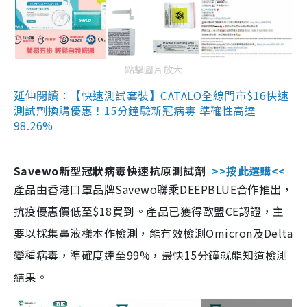
點擊圖片放大
延伸閱讀：【快速測試套裝】CATALO全線門市$16快速
測試劑換購優惠！15分鐘驗新冠病毒 準確性高達
98.26%
Savewo新型冠狀病毒快速抗原測試劑
>>按此選購<<
產品由香港口罩品牌Savewo聯乘DEEPBLUE合作推出，
抗疫優惠價低至$18買到。產品已獲得歐盟CE認證，主
要以採集鼻液樣本作檢測，能有效檢測Omicron及Delta
變種病毒，準確度達至99%，最快15分鐘就能知道檢測
結果。