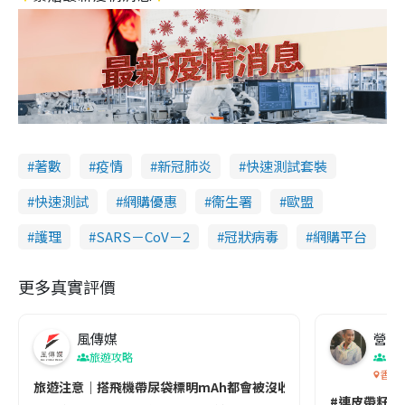
著數
疫情
新冠肺炎
快速測試套裝
快速測試
網購優惠
衞生署
歐盟
護理
SARS－CoV－2
冠狀病毒
網購平台
更多真實評價
風傳媒
營養教
旅遊攻略
生
香港
旅遊注意｜搭飛機帶尿袋標明mAh都會被沒收😱出發前切記檢查「1
#連皮帶籽都