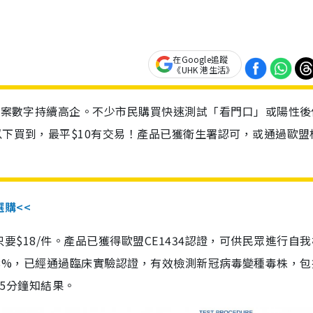
在Google追蹤
《UHK 港生活》
診個案數字持續高企。不少市民購買快速測試「看門口」或陽性後
以下買到，最平$10有交易！產品已獲衛生署認可，或通過歐盟
選購<<
惠價只要$18/件。產品已獲得歐盟CE1434認證，可供民眾進行自
性99.8%，已經通過臨床實驗認證，有效檢測新冠病毒變種毒株，
，15分鐘知結果。