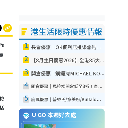
港生活限時優惠情報
1
作
長者優惠｜OK便利店推樂悠咭優惠！買麵包/牛奶/保健品拍卡即減
標
2
【8月生日優惠2026】全港85大食買玩著數攻略 自助餐/火鍋放題同行免費＋誠品/DONKI送現金券
3
開倉優惠｜銅鑼灣MICHAEL KORS開倉低至17折！直擊$500起買手袋/銀包/鞋款 必買經典Jet Set系列
4
開倉優惠｜馬拉松開倉低至3折！直擊$99起買adidas／New Balance／Puma鞋款 STANLEY保溫杯劈價至$119起
5
我檢
廚具優惠｜普樂氏/意美廚/Buffalo廚具低至3折！$89起買煎鍋／炒鑊／個人鍋 同場小家電激減至$99起
包括
U GO 本週好去處