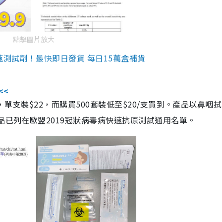
點擊圖片放大
速測試劑！最快即日發貨 每日15萬盒補貨
<<
，單支裝$22，而購買500套裝低至$20/支買到。產品以鼻咽
品已列在歐盟2019冠狀病毒病快速抗原測試通用名單。