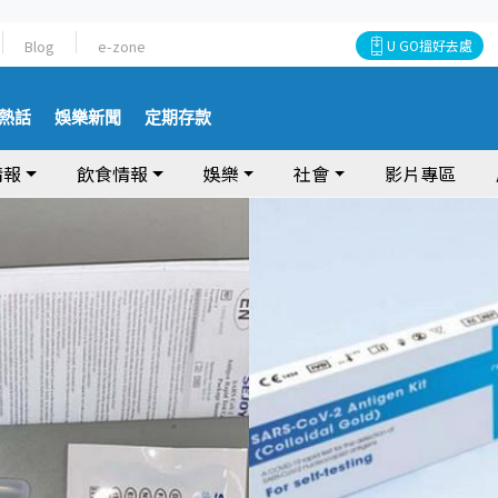
Blog
e-zone
U GO搵好去處
熱話
娛樂新聞
定期存款
情報
飲食情報
娛樂
社會
影片專區