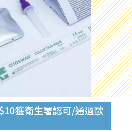
$10獲衛生署認可/通過歐