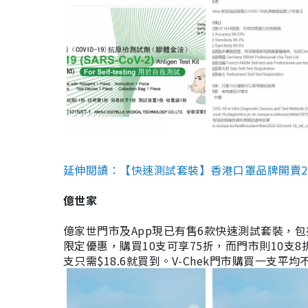
延伸閱讀：【快速測試套裝】香港口罩品牌開賣2款快速
億世家
億家世門市及App現已有售6款快速測試套裝，包括香港公司
限定優惠，購買10支可享75折，而門市則10支8折。現
支只需$18.6就買到。V-Chek門市購買一支平