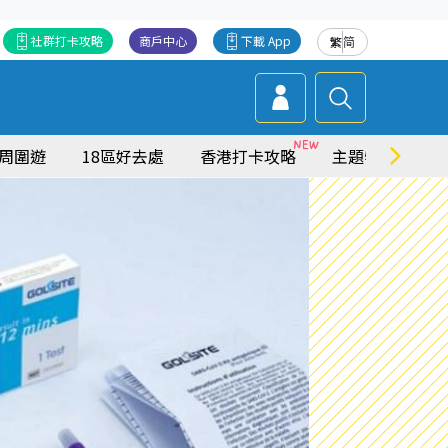
社群打卡攻略
商戶中心
下載 App
繁
简
周圍遊
18區好去處
香港打卡攻略
主題特集