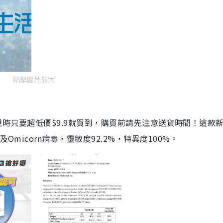
點擊圖片放大
劑，現時只要超低價$9.9就買到，購買前請先注意送貨時間！這款
Omicorn病毒，靈敏度92.2%，特異度100%。