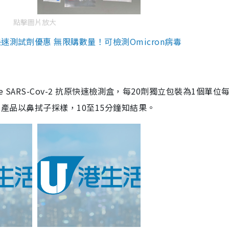
點擊圖片放大
測試劑優惠 無限購數量！可檢測Omicron病毒
are SARS-Cov-2 抗原快速檢測盒，每20劑獨立包裝為1個單位
5。產品以鼻拭子採樣，10至15分鐘知結果。