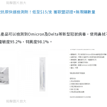
點擊圖片放大
3款抗原快速檢測劑！低至$15/支 獲歐盟認證+無限購數量
品可以檢測到Omicron及Delta等新型冠狀病毒，使用鼻拭
度95.2%，特異度98.1%。
點擊圖片放大