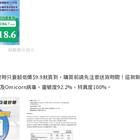
點擊圖片放大
劑，現時只要超低價$9.9就買到，購買前請先注意送貨時間！這款
Omicorn病毒，靈敏度92.2%，特異度100%。