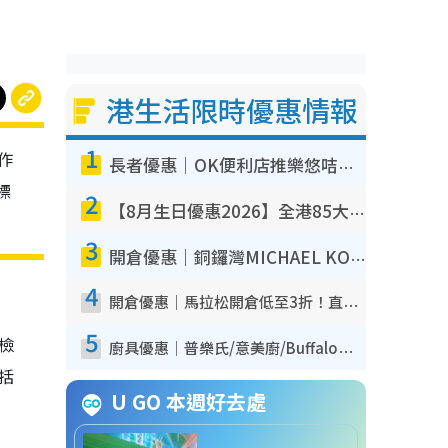
港生活限時優惠情報
1
作
長者優惠｜OK便利店推樂悠咭優惠！買麵包/牛奶/保健品拍卡即減
標
2
【8月生日優惠2026】全港85大食買玩著數攻略 自助餐/火鍋放題同行免費＋誠品/DONKI送現金券
3
開倉優惠｜銅鑼灣MICHAEL KORS開倉低至17折！直擊$500起買手袋/銀包/鞋款 必買經典Jet Set系列
4
開倉優惠｜馬拉松開倉低至3折！直擊$99起買adidas／New Balance／Puma鞋款 STANLEY保溫杯劈價至$119起
5
我檢
廚具優惠｜普樂氏/意美廚/Buffalo廚具低至3折！$89起買煎鍋／炒鑊／個人鍋 同場小家電激減至$99起
包括
U GO 本週好去處