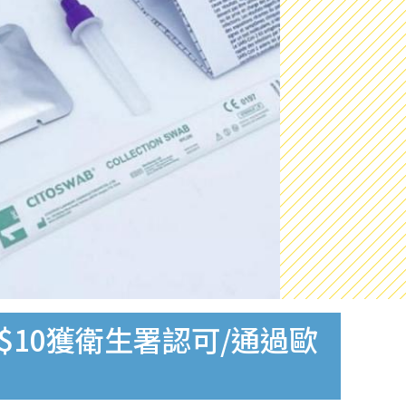
$10獲衛生署認可/通過歐