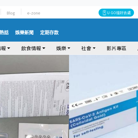
Blog
e-zone
U GO搵好去處
熱話
娛樂新聞
定期存款
情報
飲食情報
娛樂
社會
影片專區