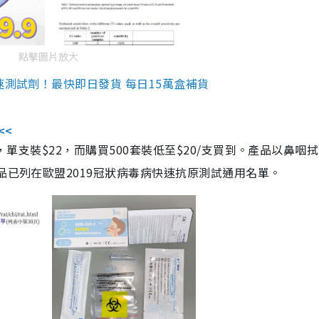
點擊圖片放大
速測試劑！最快即日發貨 每日15萬盒補貨
<<
，單支裝$22，而購買500套裝低至$20/支買到。產品以鼻咽
品已列在歐盟2019冠狀病毒病快速抗原測試通用名單。