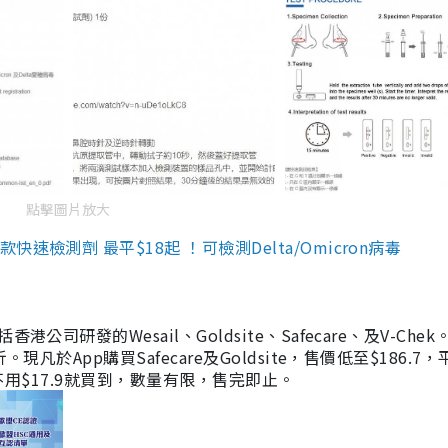
點擊圖片放大
檢測劑 最平$18起 ！可檢測Delta/Omicron病毒
研發的Wesail、Goldsite、Safecare、及V-Chek。
凡於App購買Safecare及Goldsite，售價低至$186.7
均不用$17.9就買到，數量有限，售完即止。