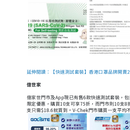
延伸閱讀：【快速測試套裝】香港口罩品牌開賣2款快速
億世家
億家世門市及App現已有售6款快速測試套裝，包括香港公司
限定優惠，購買10支可享75折，而門市則10支8折。現
支只需$18.6就買到。V-Chek門市購買一支平