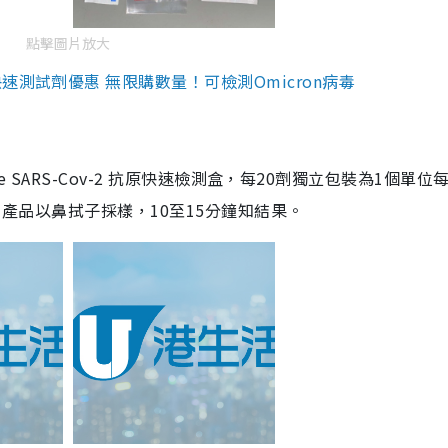
點擊圖片放大
測試劑優惠 無限購數量！可檢測Omicron病毒
are SARS-Cov-2 抗原快速檢測盒，每20劑獨立包裝為1個單位
5。產品以鼻拭子採樣，10至15分鐘知結果。