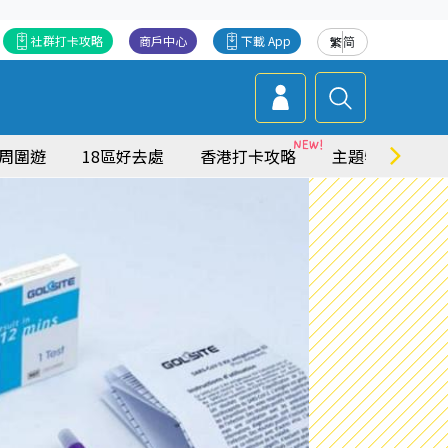
社群打卡攻略
商戶中心
下載 App
繁
简
周圍遊
18區好去處
香港打卡攻略
主題特集