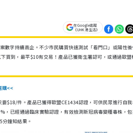
在Google追蹤
《UHK 港生活》
診個案數字持續高企。不少市民購買快速測試「看門口」或陽性後
以下買到，最平$10有交易！產品已獲衛生署認可，或通過歐盟
選購<<
惠價只要$18/件。產品已獲得歐盟CE1434認證，可供民眾進行自
性99.8%，已經通過臨床實驗認證，有效檢測新冠病毒變種毒株，
，15分鐘知結果。