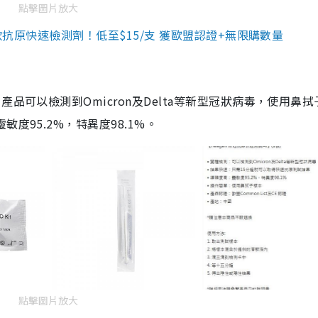
點擊圖片放大
3款抗原快速檢測劑！低至$15/支 獲歐盟認證+無限購數量
品可以檢測到Omicron及Delta等新型冠狀病毒，使用鼻拭
度95.2%，特異度98.1%。
點擊圖片放大