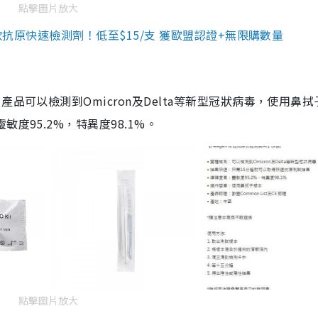
點擊圖片放大
3款抗原快速檢測劑！低至$15/支 獲歐盟認證+無限購數量
品可以檢測到Omicron及Delta等新型冠狀病毒，使用鼻拭
度95.2%，特異度98.1%。
點擊圖片放大