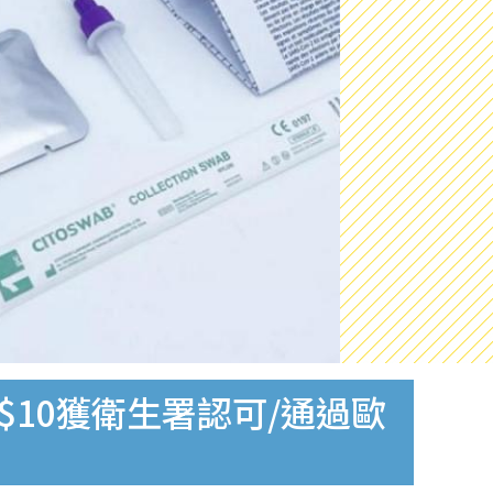
$10獲衛生署認可/通過歐