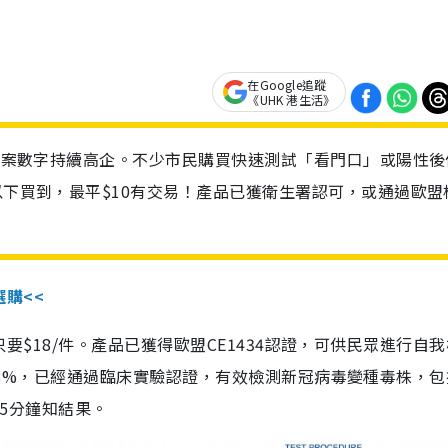
在Google追蹤
《UHK 港生活》
診個案數字持續高企。不少市民購買快速測試「看門口」或陽性後
以下買到，最平$10有交易！產品已獲衛生署認可，或通過歐盟
選購<<
惠價只要$18/件。產品已獲得歐盟CE1434認證，可供民眾進行自
性99.8%，已經通過臨床實驗認證，有效檢測新冠病毒變種毒株，
，15分鐘知結果。