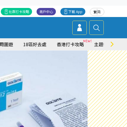
社群打卡攻略
商戶中心
下載 App
繁
简
周圍遊
18區好去處
香港打卡攻略
主題特集