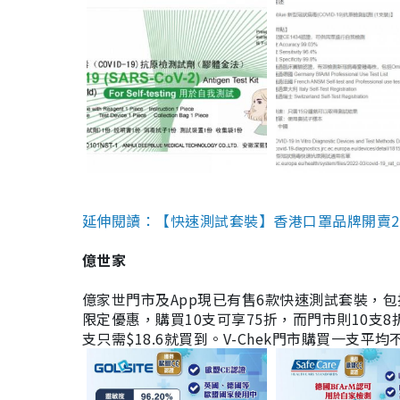
延伸閱讀：【快速測試套裝】香港口罩品牌開賣2款快速
億世家
億家世門市及App現已有售6款快速測試套裝，包括香港公司
限定優惠，購買10支可享75折，而門市則10支8折。現
支只需$18.6就買到。V-Chek門市購買一支平