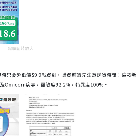
點擊圖片放大
劑，現時只要超低價$9.9就買到，購買前請先注意送貨時間！這款
Omicorn病毒，靈敏度92.2%，特異度100%。