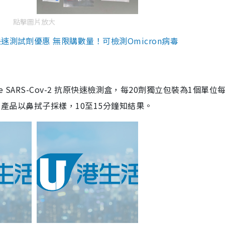
點擊圖片放大
測試劑優惠 無限購數量！可檢測Omicron病毒
are SARS-Cov-2 抗原快速檢測盒，每20劑獨立包裝為1個單位
5。產品以鼻拭子採樣，10至15分鐘知結果。