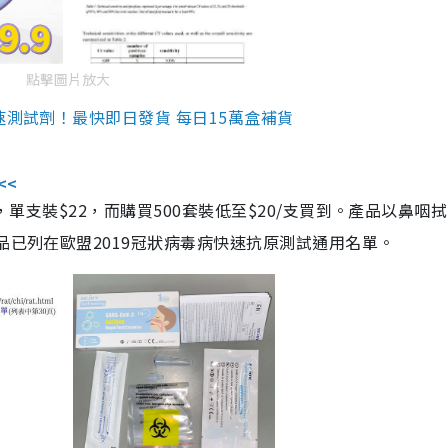
點擊圖片放大
速測試劑！最快即日發貨 每日15萬盒補貨
<<
，單支裝$22，而購買500套裝低至$20/支買到。產品以鼻咽
品已列在歐盟2019冠狀病毒病快速抗原測試通用名單。