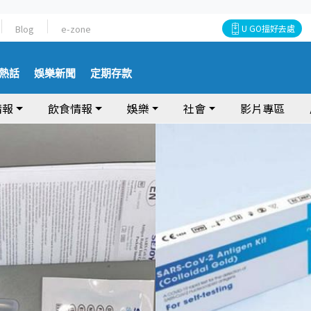
Blog
e-zone
U GO搵好去處
熱話
娛樂新聞
定期存款
情報
飲食情報
娛樂
社會
影片專區