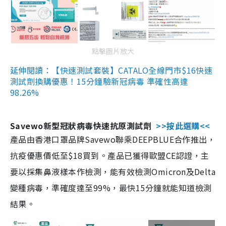
點擊圖片放大
延伸閱讀：【快速測試套裝】CATALO全線門市$16快速
測試劑換購優惠！15分鐘驗新冠病毒 準確性高達
98.26%
Savewo新型冠狀病毒快速抗原測試劑
>>按此選購<<
產品由香港口罩品牌Savewo聯乘DEEPBLUE合作推出，
抗疫優惠價低至$18買到。產品已獲得歐盟CE認證，主
要以採集鼻液樣本作檢測，能有效檢測Omicron及Delta
變種病毒，準確度達至99%，最快15分鐘就能知道檢測
結果。