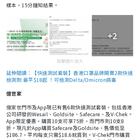
樣本，15分鐘知結果。
+2
點擊圖片放大
延伸閱讀：【快速測試套裝】香港口罩品牌開賣2款快速
檢測劑 最平$18起 ！可檢測Delta/Omicron病毒
億世家
億家世門市及App現已有售6款快速測試套裝，包括香港
公司研發的Wesail、Goldsite、Safecare、及V-Chek。
App限定優惠，購買10支可享75折，而門市則10支8
折。現凡於App購買Safecare及Goldsite，售價低至
$186.7，平均每支只需$18.6就買到。V-Chek門市購買