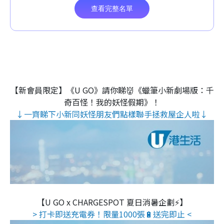
【新會員限定】《U GO》請你睇👹《蠟筆小新劇場版：千
奇百怪！我的妖怪假期》！
↓一齊睇下小新同妖怪朋友們點樣聯手拯救屋企人啦↓
【U GO x CHARGESPOT 夏日消暑企劃⚡】
> 打卡即送充電券！限量1000張🔋送完即止 <