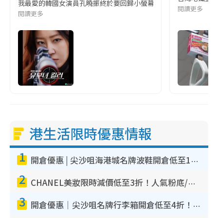
我最愛的韓國女演員孔曉振終於要回歸小螢幕啦!這次的劇本改編自同名
閱讀更多
閱讀更多
港生活限時優惠情報
1
開倉優惠 | 尖沙咀海港城名牌波鞋開倉低至1折！On鞋$899起／Joy&Peace鞋履$98起
2
CHANEL美妝限時減價低至3折！人氣粉底/唇膏/精華液低至$275！COCO香水都有平
3
開倉優惠｜尖沙咀名牌行李箱開倉低至4折！一連5日 American Tourister/ace./Hallmark $200起！