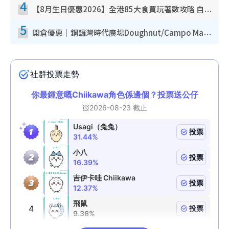
4
【8月生日優惠2026】全港85大食買玩著數攻略 自助餐/火鍋放題同行免費＋誠品/DONKI送現金券
5
開倉優惠｜銅鑼灣時代廣場Doughnut/Campo Marzio開倉低至1折！背囊、書包、手袋劈價$200起