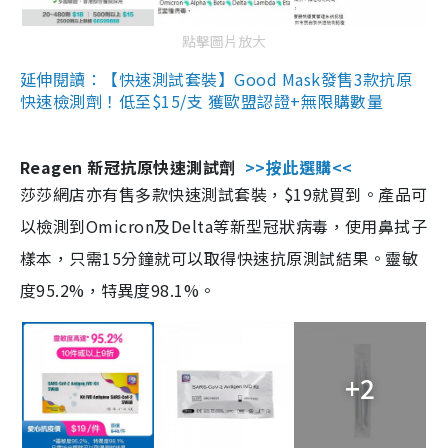
點擊圖片放大
延伸閱讀：【快速測試套裝】Good Mask發售3款抗原
快速檢測劑！低至$15/支 獲歐盟認證+無限購數量
Reagen 新冠抗原快速測試劑
>>按此選購<<
莎莎網店亦有售多款快速測試套裝，$19就買到。產品可
以檢測到Omicron及Delta等新型冠狀病毒，使用鼻拭子
樣本，只需15分鐘就可以取得快速抗原測試結果。靈敏
度95.2%，特異度98.1%。
+2