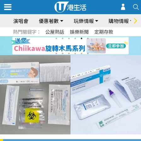
演唱會
優惠著數
玩樂情報
購物情報
熱門關鍵字：
公屋熱話
娛樂新聞
定期存款