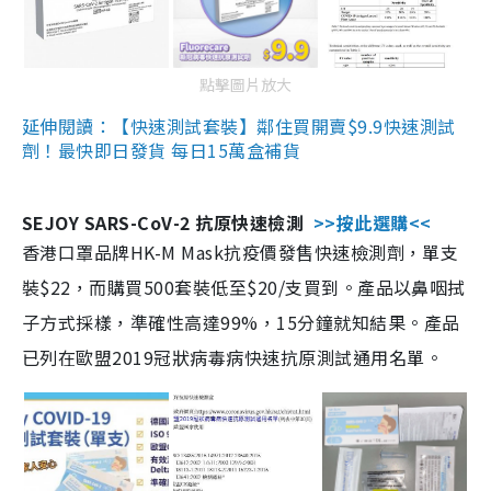
點擊圖片放大
延伸閱讀：【快速測試套裝】鄰住買開賣$9.9快速測試
劑！最快即日發貨 每日15萬盒補貨
SEJOY SARS-CoV-2 抗原快速檢測
>>按此選購<<
香港口罩品牌HK-M Mask抗疫價發售快速檢測劑，單支
裝$22，而購買500套裝低至$20/支買到。產品以鼻咽拭
子方式採樣，準確性高達99%，15分鐘就知結果。產品
已列在歐盟2019冠狀病毒病快速抗原測試通用名單。