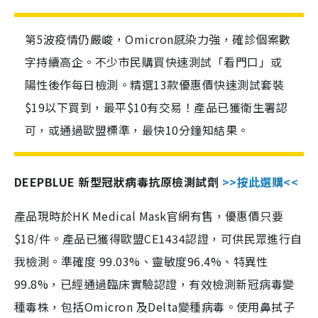
第5波疫情仍嚴峻，Omicron感染力強，確診個案數
字持續高企。不少市民購買快速測試「看門口」或
陽性後作每日檢測。精選13款優惠價快速測試套裝
$19以下買到，最平$10有交易！產品已獲衛生署認
可，或通過歐盟標準，最快10分鐘知結果。
DEEPBLUE 新型冠狀病毒抗原檢測試劑
>>按此選購<<
產品現時於HK Medical Mask官網有售，優惠價只要
$18/件。產品已獲得歐盟CE1434認證，可供民眾進行自
我檢測。準確度 99.03%、靈敏度96.4%、特異性
99.8%，已經通過臨床實驗認證，有效檢測新冠病毒變
種毒株，包括Omicron 及Delta變種病毒。使用鼻拭子