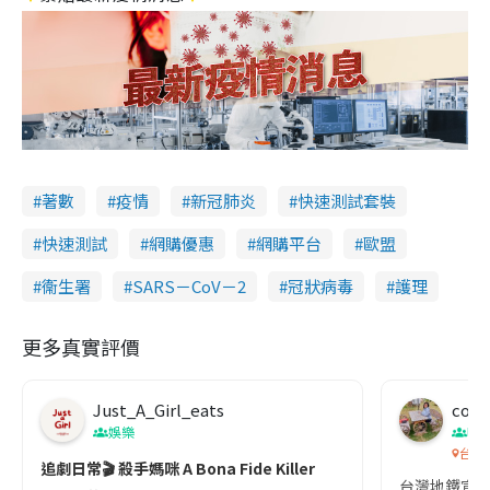
著數
疫情
新冠肺炎
快速測試套裝
快速測試
網購優惠
網購平台
歐盟
衞生署
SARS－CoV－2
冠狀病毒
護理
更多真實評價
Just_A_Girl_eats
co c
娛樂
吹
台灣
追劇日常🎬 殺手媽咪 A Bona Fide Killer
台灣地鐵宣