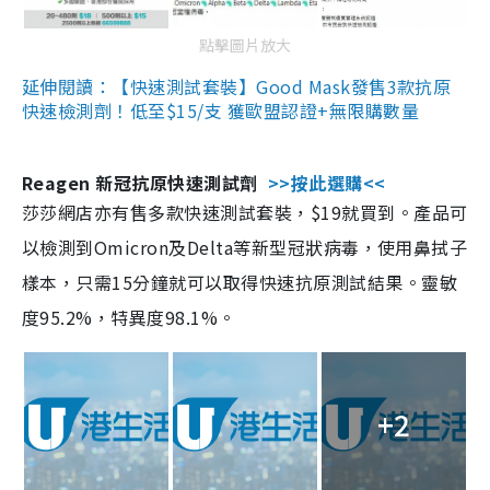
點擊圖片放大
延伸閱讀：【快速測試套裝】Good Mask發售3款抗原
快速檢測劑！低至$15/支 獲歐盟認證+無限購數量
Reagen 新冠抗原快速測試劑
>>按此選購<<
莎莎網店亦有售多款快速測試套裝，$19就買到。產品可
以檢測到Omicron及Delta等新型冠狀病毒，使用鼻拭子
樣本，只需15分鐘就可以取得快速抗原測試結果。靈敏
度95.2%，特異度98.1%。
+2