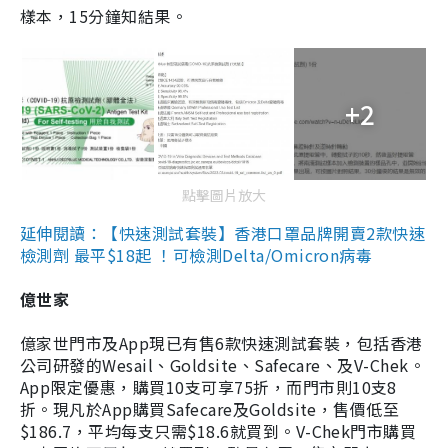
樣本，15分鐘知結果。
+2
點擊圖片放大
延伸閱讀：【快速測試套裝】香港口罩品牌開賣2款快速
檢測劑 最平$18起 ！可檢測Delta/Omicron病毒
億世家
億家世門市及App現已有售6款快速測試套裝，包括香港
公司研發的Wesail、Goldsite、Safecare、及V-Chek。
App限定優惠，購買10支可享75折，而門市則10支8
折。現凡於App購買Safecare及Goldsite，售價低至
$186.7，平均每支只需$18.6就買到。V-Chek門市購買