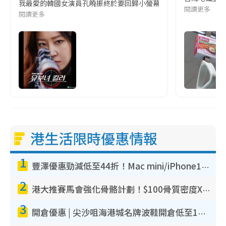
我最愛的韓國女演員孔曉振終於要回歸小螢幕啦!這次的劇本改編自同名
閱讀更多
閱讀更多
港生活限時優惠情報
1
豐澤優惠勁減低至44折！Mac mini/iPhone17Pro大減價！廚房家電$220起
2
港大推賽馬會強化骨骼計劃！$100骨質密度X光檢查 完成免費運動訓練送超市禮券！附參加資格
3
開倉優惠 | 尖沙咀海港城名牌波鞋開倉低至1折！On鞋$899起／Joy&Peace鞋履$98起