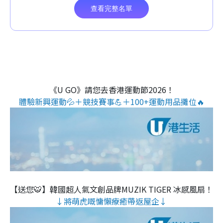
《U GO》請您去香港運動節2026！
體驗新興運動💦＋競技賽事💪＋100+運動用品攤位🔥
【送您🐯】韓國超人氣文創品牌MUZIK TIGER 冰感風扇！
↓將萌虎嘅慵懶療癒帶返屋企↓