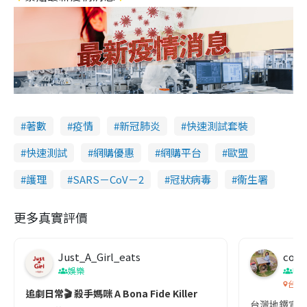
著數
疫情
新冠肺炎
快速測試套裝
快速測試
網購優惠
網購平台
歐盟
護理
SARS－CoV－2
冠狀病毒
衞生署
更多真實評價
Just_A_Girl_eats
co c
娛樂
吹
台灣
追劇日常🎬 殺手媽咪 A Bona Fide Killer
台灣地鐵宣