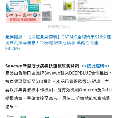
點擊圖片放大
延伸閱讀：【快速測試套裝】CATALO全線門市$16快速
測試劑換購優惠！15分鐘驗新冠病毒 準確性高達
98.26%
Savewo新型冠狀病毒快速抗原測試劑
>>按此選購<<
產品由香港口罩品牌Savewo聯乘DEEPBLUE合作推出，
抗疫優惠價低至$18買到。產品已獲得歐盟CE認證，主
要以採集鼻液樣本作檢測，能有效檢測Omicron及Delta
變種病毒，準確度達至99%，最快15分鐘就能知道檢測
結果。