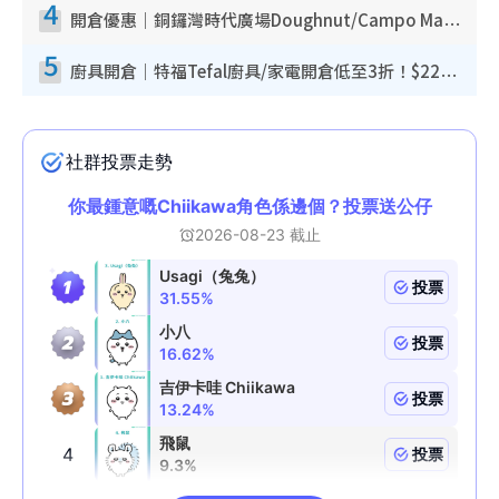
4
開倉優惠｜銅鑼灣時代廣場Doughnut/Campo Marzio開倉低至1折！背囊、書包、手袋劈價$200起
5
廚具開倉｜特福Tefal廚具/家電開倉低至3折！$220起買平底鍋/炒鑊/湯煲！電飯煲/吸塵機/燙斗$418起