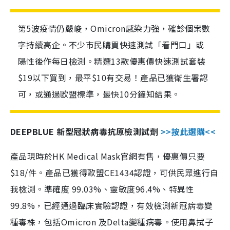
第5波疫情仍嚴峻，Omicron感染力強，確診個案數
字持續高企。不少市民購買快速測試「看門口」或
陽性後作每日檢測。精選13款優惠價快速測試套裝
$19以下買到，最平$10有交易！產品已獲衛生署認
可，或通過歐盟標準，最快10分鐘知結果。
DEEPBLUE 新型冠狀病毒抗原檢測試劑
>>按此選購<<
產品現時於HK Medical Mask官網有售，優惠價只要
$18/件。產品已獲得歐盟CE1434認證，可供民眾進行自
我檢測。準確度 99.03%、靈敏度96.4%、特異性
99.8%，已經通過臨床實驗認證，有效檢測新冠病毒變
種毒株，包括Omicron 及Delta變種病毒。使用鼻拭子