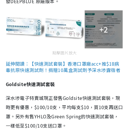
發DEEPBLUE 原廠版本。
+2
點擊圖片放大
延伸閱讀：【快速測試套裝】香港口罩廠acc+推$18病
毒抗原快速測試劑！捐贈10萬盒測試劑予深水埗露宿者
Goldsite快速測試套裝
深水埗電子特賣城現正發售Goldsite快速測試套裝，現
時更有優惠，$100/10支，平均每支$10，買10支再送口
罩。另外有售YHLO及Green Spring的快速測試套裝，
一樣低至$100/10支送口罩。