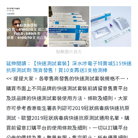
點擊圖片放大
延伸閱讀：【快速測試套裝】深水埗電子特賣城$15快速
抗原測試劑 現貨發售！買10支再送3支檢測棒
<< 提提大家，各零售商發售的快速測試套裝規格不一，
購買市面上不同品牌的快速測試套裝前請留意售賣平台
及該品牌的快速測試套裝使用方法、條款及細則，大家
亦可參考香港衞生署表列認可2019冠狀病毒病快速抗原
測試、歐盟2019冠狀病毒病快速抗原測試通用名單，購
買前留意訂購平台的使用條款及細則，一切以訂購平台
公佈的價錢為準。數量有限，售完即止；所有優惠細則