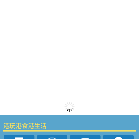
港玩港食港生活