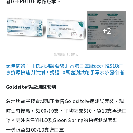
發DEEPBLUE 原廠版本。
+2
點擊圖片放大
延伸閱讀：【快速測試套裝】香港口罩廠acc+推$18病
毒抗原快速測試劑！捐贈10萬盒測試劑予深水埗露宿者
Goldsite快速測試套裝
深水埗電子特賣城現正發售Goldsite快速測試套裝，現
時更有優惠，$100/10支，平均每支$10，買10支再送口
罩。另外有售YHLO及Green Spring的快速測試套裝，
一樣低至$100/10支送口罩。