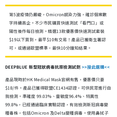
第5波疫情仍嚴峻，Omicron感染力強，確診個案數
字持續高企。不少市民購買快速測試「看門口」或
陽性後作每日檢測。精選13款優惠價快速測試套裝
$19以下買到，最平$10有交易！產品已獲衛生署認
可，或通過歐盟標準，最快10分鐘知結果。
DEEPBLUE 新型冠狀病毒抗原檢測試劑
>>按此選購<<
產品現時於HK Medical Mask官網有售，優惠價只要
$18/件。產品已獲得歐盟CE1434認證，可供民眾進行自
我檢測。準確度 99.03%、靈敏度96.4%、特異性
99.8%，已經通過臨床實驗認證，有效檢測新冠病毒變
種毒株，包括Omicron 及Delta變種病毒。使用鼻拭子