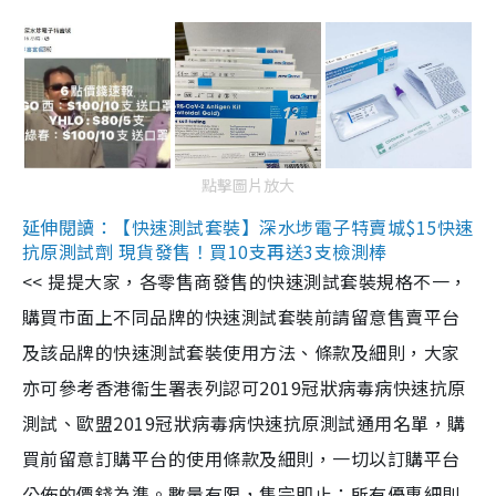
點擊圖片放大
延伸閱讀：【快速測試套裝】深水埗電子特賣城$15快速
抗原測試劑 現貨發售！買10支再送3支檢測棒
<< 提提大家，各零售商發售的快速測試套裝規格不一，
購買市面上不同品牌的快速測試套裝前請留意售賣平台
及該品牌的快速測試套裝使用方法、條款及細則，大家
亦可參考香港衞生署表列認可2019冠狀病毒病快速抗原
測試、歐盟2019冠狀病毒病快速抗原測試通用名單，購
買前留意訂購平台的使用條款及細則，一切以訂購平台
公佈的價錢為準。數量有限，售完即止；所有優惠細則