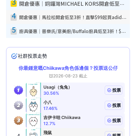
3
開倉優惠｜銅鑼灣MICHAEL KORS開倉低至17折！直擊$500起買手袋/銀包/鞋款 必買經典Jet Set系列
4
開倉優惠｜馬拉松開倉低至3折！直擊$99起買adidas／New Balance／Puma鞋款 STANLEY保溫杯劈價至$119起
5
廚具優惠｜普樂氏/意美廚/Buffalo廚具低至3折！$89起買煎鍋／炒鑊／個人鍋 同場小家電激減至$99起