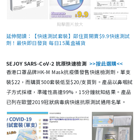
點擊圖片放大
延伸閱讀：【快速測試套裝】鄰住買開賣$9.9快速測試
劑！最快即日發貨 每日15萬盒補貨
SEJOY SARS-CoV-2 抗原快速檢測
>>按此選購<<
香港口罩品牌HK-M Mask抗疫價發售快速檢測劑，單支
裝$22，而購買500套裝低至$20/支買到。產品以鼻咽拭
子方式採樣，準確性高達99%，15分鐘就知結果。產品
已列在歐盟2019冠狀病毒病快速抗原測試通用名單。