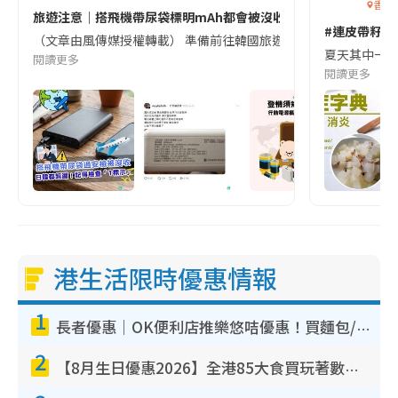
香港
旅遊注意｜搭飛機帶尿袋標明mAh都會被沒收😱出發前切記檢查「1
#連皮帶籽都
（文章由風傳媒授權轉載） 準備前往韓國旅遊的民眾，近期要特別留
夏天其中一種時
閱讀更多
閱讀更多
港生活限時優惠情報
1
長者優惠｜OK便利店推樂悠咭優惠！買麵包/牛奶/保健品拍卡即減
2
【8月生日優惠2026】全港85大食買玩著數攻略 自助餐/火鍋放題同行免費＋誠品/DONKI送現金券