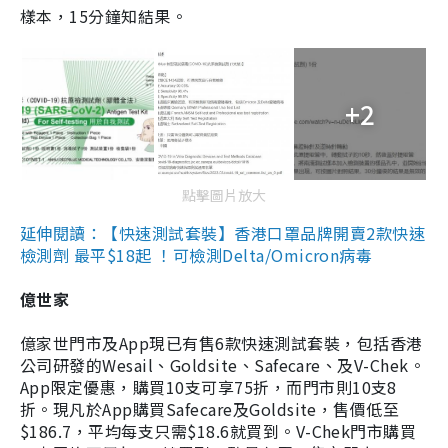
樣本，15分鐘知結果。
+2
點擊圖片放大
延伸閱讀：【快速測試套裝】香港口罩品牌開賣2款快速
檢測劑 最平$18起 ！可檢測Delta/Omicron病毒
億世家
億家世門市及App現已有售6款快速測試套裝，包括香港
公司研發的Wesail、Goldsite、Safecare、及V-Chek。
App限定優惠，購買10支可享75折，而門市則10支8
折。現凡於App購買Safecare及Goldsite，售價低至
$186.7，平均每支只需$18.6就買到。V-Chek門市購買