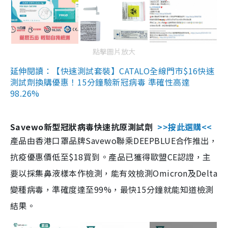
點擊圖片放大
延伸閱讀：【快速測試套裝】CATALO全線門市$16快速
測試劑換購優惠！15分鐘驗新冠病毒 準確性高達
98.26%
Savewo新型冠狀病毒快速抗原測試劑
>>按此選購<<
產品由香港口罩品牌Savewo聯乘DEEPBLUE合作推出，
抗疫優惠價低至$18買到。產品已獲得歐盟CE認證，主
要以採集鼻液樣本作檢測，能有效檢測Omicron及Delta
變種病毒，準確度達至99%，最快15分鐘就能知道檢測
結果。