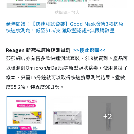
點擊圖片放大
延伸閱讀：【快速測試套裝】Good Mask發售3款抗原
快速檢測劑！低至$15/支 獲歐盟認證+無限購數量
Reagen 新冠抗原快速測試劑
>>按此選購<<
莎莎網店亦有售多款快速測試套裝，$19就買到。產品可
以檢測到Omicron及Delta等新型冠狀病毒，使用鼻拭子
樣本，只需15分鐘就可以取得快速抗原測試結果。靈敏
度95.2%，特異度98.1%。
+2