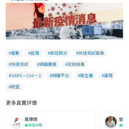
著數
疫情
新冠肺炎
快速測試套裝
快速測試
網購優惠
冠狀病毒
SARS－CoV－2
網購平台
衞生署
護理
歐盟
更多真實評價
風傳媒
營養教
旅遊攻略
生