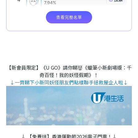
【新會員限定】《U GO》請你睇👹《蠟筆小新劇場版：千
奇百怪！我的妖怪假期》！
↓一齊睇下小新同妖怪朋友們點樣聯手拯救屋企人啦↓
↓ 【免費送】香港運動節2026電子門票！↓