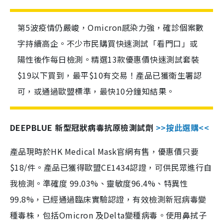
第5波疫情仍嚴峻，Omicron感染力強，確診個案數
字持續高企。不少市民購買快速測試「看門口」或
陽性後作每日檢測。精選13款優惠價快速測試套裝
$19以下買到，最平$10有交易！產品已獲衛生署認
可，或通過歐盟標準，最快10分鐘知結果。
DEEPBLUE 新型冠狀病毒抗原檢測試劑
>>按此選購<<
產品現時於HK Medical Mask官網有售，優惠價只要
$18/件。產品已獲得歐盟CE1434認證，可供民眾進行自
我檢測。準確度 99.03%、靈敏度96.4%、特異性
99.8%，已經通過臨床實驗認證，有效檢測新冠病毒變
種毒株，包括Omicron 及Delta變種病毒。使用鼻拭子