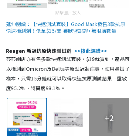
點擊圖片放大
延伸閱讀：【快速測試套裝】Good Mask發售3款抗原
快速檢測劑！低至$15/支 獲歐盟認證+無限購數量
Reagen 新冠抗原快速測試劑
>>按此選購<<
莎莎網店亦有售多款快速測試套裝，$19就買到。產品可
以檢測到Omicron及Delta等新型冠狀病毒，使用鼻拭子
樣本，只需15分鐘就可以取得快速抗原測試結果。靈敏
度95.2%，特異度98.1%。
+2