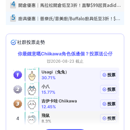
4
開倉優惠｜馬拉松開倉低至3折！直擊$99起買adidas／New Balance／Puma鞋款 STANLEY保溫杯劈價至$119起
5
廚具優惠｜普樂氏/意美廚/Buffalo廚具低至3折！$89起買煎鍋／炒鑊／個人鍋 同場小家電激減至$99起