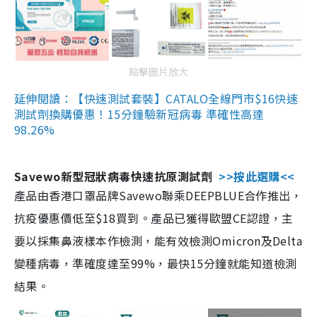
點擊圖片放大
延伸閱讀：【快速測試套裝】CATALO全線門市$16快速
測試劑換購優惠！15分鐘驗新冠病毒 準確性高達
98.26%
Savewo新型冠狀病毒快速抗原測試劑
>>按此選購<<
產品由香港口罩品牌Savewo聯乘DEEPBLUE合作推出，
抗疫優惠價低至$18買到。產品已獲得歐盟CE認證，主
要以採集鼻液樣本作檢測，能有效檢測Omicron及Delta
變種病毒，準確度達至99%，最快15分鐘就能知道檢測
結果。