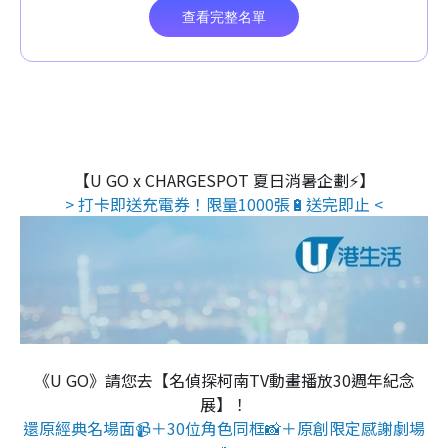
【U GO x CHARGESPOT 夏日消暑企劃⚡】
> 打卡即送充電券！限量1000張🔋送完即止 <
《U GO》請您去【名偵探柯南TV動畫播放30週年紀念
展】！
還原經典名場面📹＋30位角色同框📸＋原創限定感謝劇場