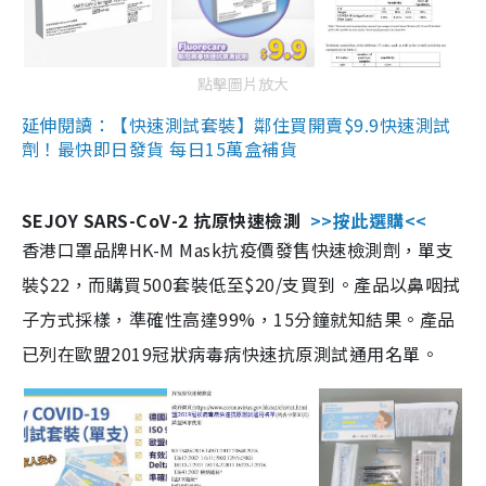
點擊圖片放大
延伸閱讀：【快速測試套裝】鄰住買開賣$9.9快速測試
劑！最快即日發貨 每日15萬盒補貨
SEJOY SARS-CoV-2 抗原快速檢測
>>按此選購<<
香港口罩品牌HK-M Mask抗疫價發售快速檢測劑，單支
裝$22，而購買500套裝低至$20/支買到。產品以鼻咽拭
子方式採樣，準確性高達99%，15分鐘就知結果。產品
已列在歐盟2019冠狀病毒病快速抗原測試通用名單。