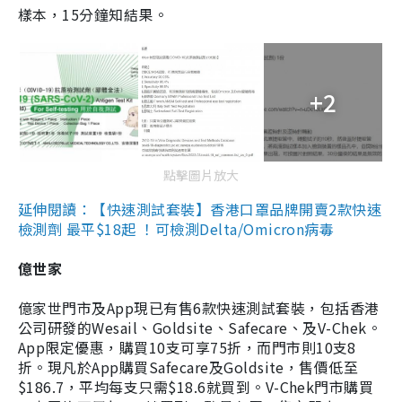
樣本，15分鐘知結果。
+2
點擊圖片放大
延伸閱讀：【快速測試套裝】香港口罩品牌開賣2款快速
檢測劑 最平$18起 ！可檢測Delta/Omicron病毒
億世家
億家世門市及App現已有售6款快速測試套裝，包括香港
公司研發的Wesail、Goldsite、Safecare、及V-Chek。
App限定優惠，購買10支可享75折，而門市則10支8
折。現凡於App購買Safecare及Goldsite，售價低至
$186.7，平均每支只需$18.6就買到。V-Chek門市購買