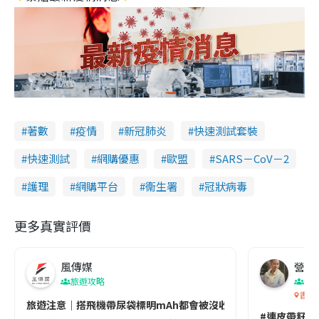
著數
疫情
新冠肺炎
快速測試套裝
快速測試
網購優惠
歐盟
SARS－CoV－2
護理
網購平台
衞生署
冠狀病毒
更多真實評價
風傳媒
營養教
旅遊攻略
生
香港
旅遊注意｜搭飛機帶尿袋標明mAh都會被沒收😱出發前切記檢查「1
#連皮帶籽都