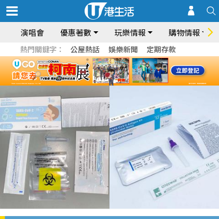
演唱會
優惠著數
玩樂情報
購物情報
熱門關鍵字：
公屋熱話
娛樂新聞
定期存款