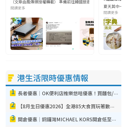
（文章由風傳媒授權轉載） 準備前往韓國旅遊的民眾，近期要特別留
夏天其中一種時
閱讀更多
閱讀更多
港生活限時優惠情報
1
長者優惠｜OK便利店推樂悠咭優惠！買麵包/牛奶/保健品拍卡即減
2
【8月生日優惠2026】全港85大食買玩著數攻略 自助餐/火鍋放題同行免費＋誠品/DONKI送現金券
3
開倉優惠｜銅鑼灣MICHAEL KORS開倉低至17折！直擊$500起買手袋/銀包/鞋款 必買經典Jet Set系列