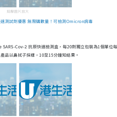
點擊圖片放大
測試劑優惠 無限購數量！可檢測Omicron病毒
are SARS-Cov-2 抗原快速檢測盒，每20劑獨立包裝為1個單位
5。產品以鼻拭子採樣，10至15分鐘知結果。