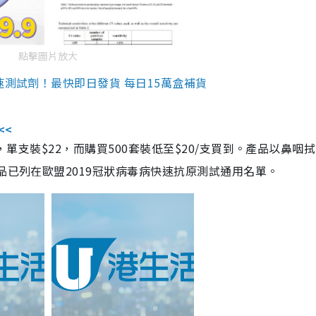
點擊圖片放大
速測試劑！最快即日發貨 每日15萬盒補貨
<<
，單支裝$22，而購買500套裝低至$20/支買到。產品以鼻咽
品已列在歐盟2019冠狀病毒病快速抗原測試通用名單。