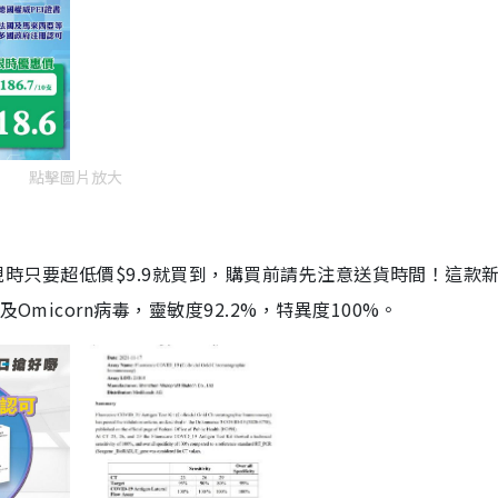
點擊圖片放大
劑，現時只要超低價$9.9就買到，購買前請先注意送貨時間！這款
Omicorn病毒，靈敏度92.2%，特異度100%。