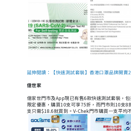
延伸閱讀：【快速測試套裝】香港口罩品牌開賣2款快速
億世家
億家世門市及App現已有售6款快速測試套裝，包括香港公司
限定優惠，購買10支可享75折，而門市則10支8折。現
支只需$18.6就買到。V-Chek門市購買一支平