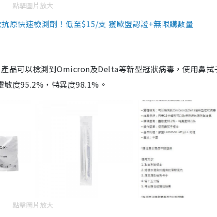
點擊圖片放大
3款抗原快速檢測劑！低至$15/支 獲歐盟認證+無限購數量
品可以檢測到Omicron及Delta等新型冠狀病毒，使用鼻拭
度95.2%，特異度98.1%。
點擊圖片放大