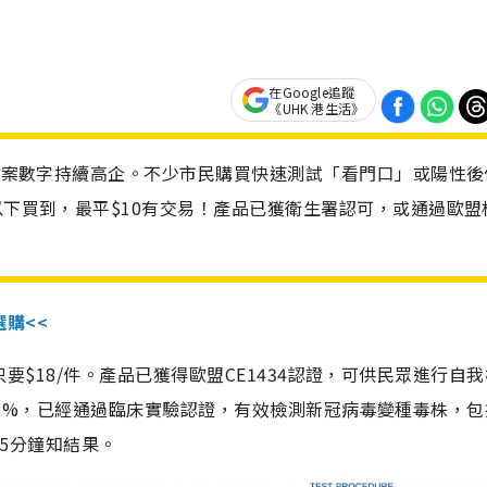
在Google追蹤
《UHK 港生活》
診個案數字持續高企。不少市民購買快速測試「看門口」或陽性後
以下買到，最平$10有交易！產品已獲衛生署認可，或通過歐盟
選購<<
惠價只要$18/件。產品已獲得歐盟CE1434認證，可供民眾進行自
性99.8%，已經通過臨床實驗認證，有效檢測新冠病毒變種毒株，
，15分鐘知結果。