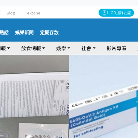
Blog
e-zone
U GO搵好去處
熱話
娛樂新聞
定期存款
情報
飲食情報
娛樂
社會
影片專區