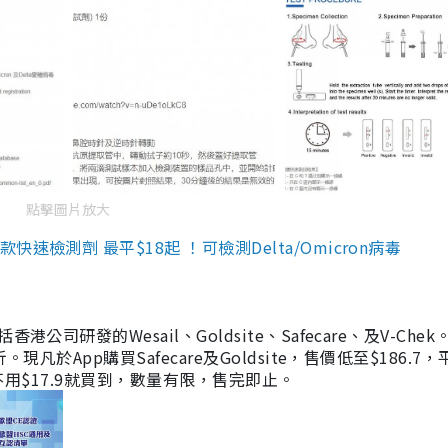
點擊圖片放大
檢測劑 最平$18起 ！可檢測Delta/Omicron病毒
研發的Wesail、Goldsite、Safecare、及V-Chek。
凡於App購買Safecare及Goldsite，售價低至$186.7
均不用$17.9就買到，數量有限，售完即止。