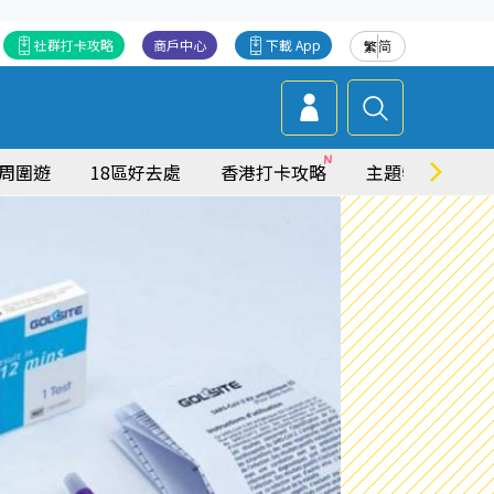
社群打卡攻略
商戶中心
下載 App
繁
简
周圍遊
18區好去處
香港打卡攻略
主題特集