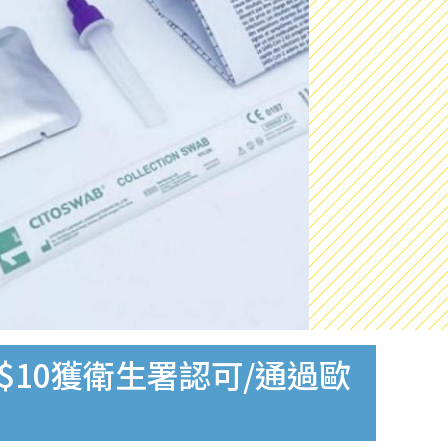
$10獲衛生署認可/通過歐