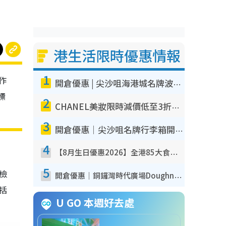
港生活限時優惠情報
1
作
開倉優惠 | 尖沙咀海港城名牌波鞋開倉低至1折！On鞋$899起／Joy&Peace鞋履$98起
標
2
CHANEL美妝限時減價低至3折！人氣粉底/唇膏/精華液低至$275！COCO香水都有平
3
開倉優惠｜尖沙咀名牌行李箱開倉低至4折！一連5日 American Tourister/ace./Hallmark $200起！
4
【8月生日優惠2026】全港85大食買玩著數攻略 自助餐/火鍋放題同行免費＋誠品/DONKI送現金券
5
我檢
開倉優惠｜銅鑼灣時代廣場Doughnut/Campo Marzio開倉低至1折！背囊、書包、手袋劈價$200起
包括
U GO 本週好去處