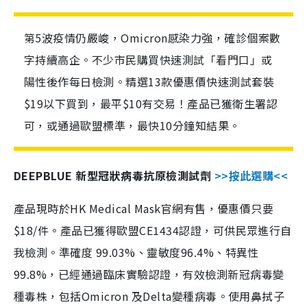
第5波疫情仍嚴峻，Omicron感染力強，確診個案數
字持續高企。不少市民購買快速測試「看門口」或
陽性後作每日檢測。精選13款優惠價快速測試套裝
$19以下買到，最平$10有交易！產品已獲衛生署認
可，或通過歐盟標準，最快10分鐘知結果。
DEEPBLUE 新型冠狀病毒抗原檢測試劑
>>按此選購<<
產品現時於HK Medical Mask官網有售，優惠價只要
$18/件。產品已獲得歐盟CE1434認證，可供民眾進行自
我檢測。準確度 99.03%、靈敏度96.4%、特異性
99.8%，已經通過臨床實驗認證，有效檢測新冠病毒變
種毒株，包括Omicron 及Delta變種病毒。使用鼻拭子