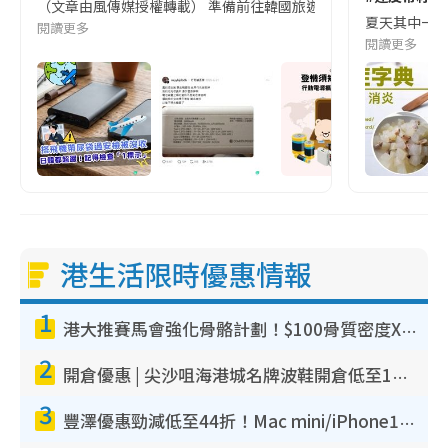
（文章由風傳媒授權轉載） 準備前往韓國旅遊的民眾，近期要特別留
夏天其中一種時
閱讀更多
閱讀更多
港生活限時優惠情報
1
港大推賽馬會強化骨骼計劃！$100骨質密度X光檢查 完成免費運動訓練送超市禮券！附參加資格
2
開倉優惠 | 尖沙咀海港城名牌波鞋開倉低至1折！On鞋$899起／Joy&Peace鞋履$98起
3
豐澤優惠勁減低至44折！Mac mini/iPhone17Pro大減價！廚房家電$220起