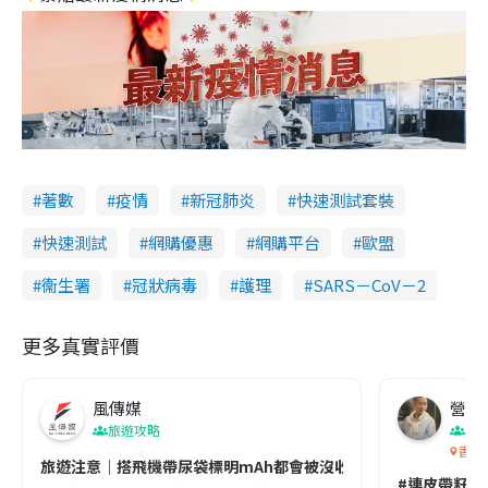
著數
疫情
新冠肺炎
快速測試套裝
快速測試
網購優惠
網購平台
歐盟
衞生署
冠狀病毒
護理
SARS－CoV－2
更多真實評價
風傳媒
營養教
旅遊攻略
生
香港
旅遊注意｜搭飛機帶尿袋標明mAh都會被沒收😱出發前切記檢查「1
#連皮帶籽都