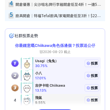
4
開倉優惠｜尖沙咀名牌行李箱開倉低至4折！一連5日 American Tourister/ace./Hallmark $200起！
5
廚具開倉｜特福Tefal廚具/家電開倉低至3折！$220起買平底鍋/炒鑊/湯煲！電飯煲/吸塵機/燙斗$418起