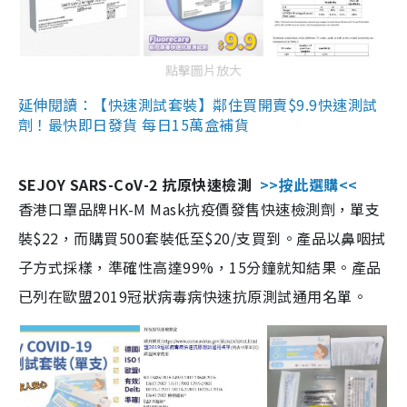
點擊圖片放大
延伸閱讀：【快速測試套裝】鄰住買開賣$9.9快速測試
劑！最快即日發貨 每日15萬盒補貨
SEJOY SARS-CoV-2 抗原快速檢測
>>按此選購<<
香港口罩品牌HK-M Mask抗疫價發售快速檢測劑，單支
裝$22，而購買500套裝低至$20/支買到。產品以鼻咽拭
子方式採樣，準確性高達99%，15分鐘就知結果。產品
已列在歐盟2019冠狀病毒病快速抗原測試通用名單。