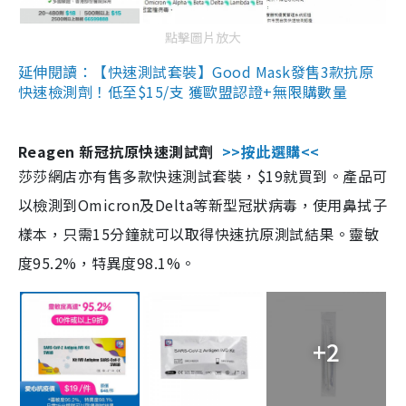
點擊圖片放大
延伸閱讀：【快速測試套裝】Good Mask發售3款抗原
快速檢測劑！低至$15/支 獲歐盟認證+無限購數量
Reagen 新冠抗原快速測試劑
>>按此選購<<
莎莎網店亦有售多款快速測試套裝，$19就買到。產品可
以檢測到Omicron及Delta等新型冠狀病毒，使用鼻拭子
樣本，只需15分鐘就可以取得快速抗原測試結果。靈敏
度95.2%，特異度98.1%。
+2