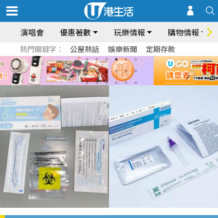
演唱會
優惠著數
玩樂情報
購物情報
熱門關鍵字：
公屋熱話
娛樂新聞
定期存款