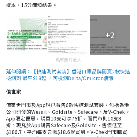
樣本，15分鐘知結果。
+2
點擊圖片放大
延伸閱讀：【快速測試套裝】香港口罩品牌開賣2款快速
檢測劑 最平$18起 ！可檢測Delta/Omicron病毒
億世家
億家世門市及App現已有售6款快速測試套裝，包括香港
公司研發的Wesail、Goldsite、Safecare、及V-Chek。
App限定優惠，購買10支可享75折，而門市則10支8
折。現凡於App購買Safecare及Goldsite，售價低至
$186.7，平均每支只需$18.6就買到。V-Chek門市購買