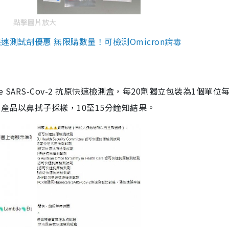
點擊圖片放大
測試劑優惠 無限購數量！可檢測Omicron病毒
are SARS-Cov-2 抗原快速檢測盒，每20劑獨立包裝為1個單位
5。產品以鼻拭子採樣，10至15分鐘知結果。