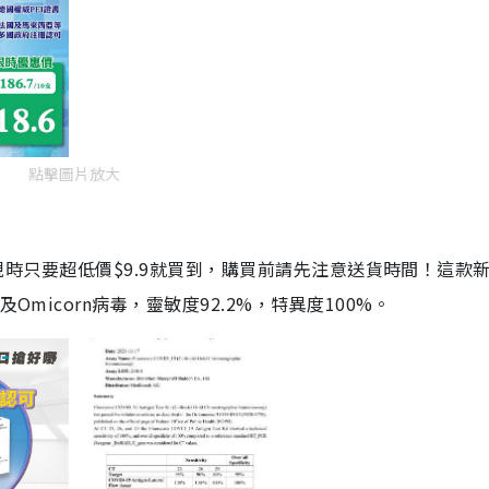
點擊圖片放大
劑，現時只要超低價$9.9就買到，購買前請先注意送貨時間！這款
Omicorn病毒，靈敏度92.2%，特異度100%。