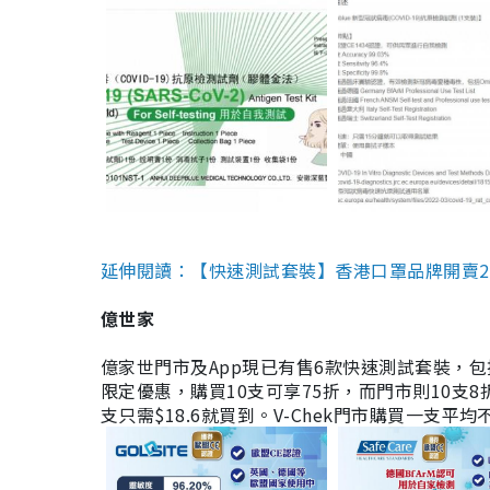
延伸閱讀：【快速測試套裝】香港口罩品牌開賣2款快速
億世家
億家世門市及App現已有售6款快速測試套裝，包括香港公司
限定優惠，購買10支可享75折，而門市則10支8折。現
支只需$18.6就買到。V-Chek門市購買一支平