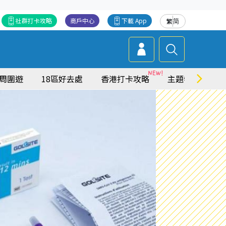
社群打卡攻略
商戶中心
下載 App
繁
简
周圍遊
18區好去處
香港打卡攻略
主題特集