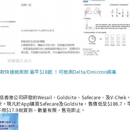
點擊圖片放大
檢測劑 最平$18起 ！可檢測Delta/Omicron病毒
研發的Wesail、Goldsite、Safecare、及V-Chek。
凡於App購買Safecare及Goldsite，售價低至$186.7
均不用$17.9就買到，數量有限，售完即止。