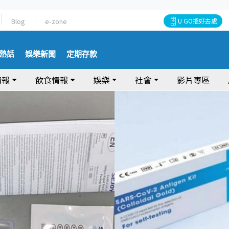
Blog
e-zone
U GO搵好去處
熱話
娛樂新聞
定期存款
情報
飲食情報
娛樂
社會
影片專區