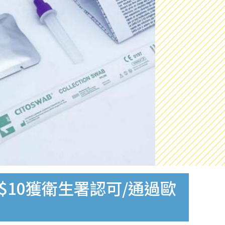
$10獲衛生署認可/通過歐