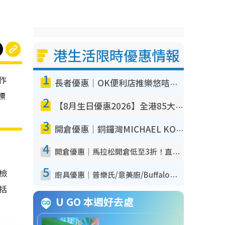
港生活限時優惠情報
1
作
長者優惠｜OK便利店推樂悠咭優惠！買麵包/牛奶/保健品拍卡即減
標
2
【8月生日優惠2026】全港85大食買玩著數攻略 自助餐/火鍋放題同行免費＋誠品/DONKI送現金券
3
開倉優惠｜銅鑼灣MICHAEL KORS開倉低至17折！直擊$500起買手袋/銀包/鞋款 必買經典Jet Set系列
4
開倉優惠｜馬拉松開倉低至3折！直擊$99起買adidas／New Balance／Puma鞋款 STANLEY保溫杯劈價至$119起
5
我檢
廚具優惠｜普樂氏/意美廚/Buffalo廚具低至3折！$89起買煎鍋／炒鑊／個人鍋 同場小家電激減至$99起
包括
U GO 本週好去處