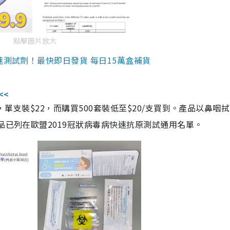
點擊圖片放大
速測試劑！最快即日發貨 每日15萬盒補貨
<<
，單支裝$22，而購買500套裝低至$20/支買到。產品以鼻咽
品已列在歐盟2019冠狀病毒病快速抗原測試通用名單。