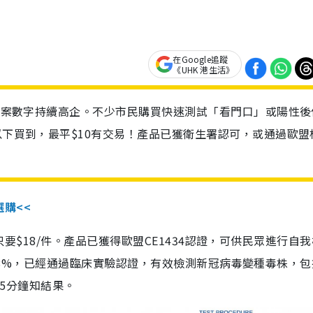
在Google追蹤
《UHK 港生活》
診個案數字持續高企。不少市民購買快速測試「看門口」或陽性後
以下買到，最平$10有交易！產品已獲衛生署認可，或通過歐盟
選購<<
惠價只要$18/件。產品已獲得歐盟CE1434認證，可供民眾進行自
性99.8%，已經通過臨床實驗認證，有效檢測新冠病毒變種毒株，
，15分鐘知結果。