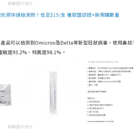
點擊圖片放大
3款抗原快速檢測劑！低至$15/支 獲歐盟認證+無限購數量
品可以檢測到Omicron及Delta等新型冠狀病毒，使用鼻拭
度95.2%，特異度98.1%。
點擊圖片放大