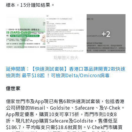
樣本，15分鐘知結果。
+2
點擊圖片放大
延伸閱讀：【快速測試套裝】香港口罩品牌開賣2款快速
檢測劑 最平$18起 ！可檢測Delta/Omicron病毒
億世家
億家世門市及App現已有售6款快速測試套裝，包括香港
公司研發的Wesail、Goldsite、Safecare、及V-Chek。
App限定優惠，購買10支可享75折，而門市則10支8
折。現凡於App購買Safecare及Goldsite，售價低至
$186.7，平均每支只需$18.6就買到。V-Chek門市購買