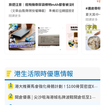
香港
旅遊注意｜搭飛機帶尿袋標明mAh都會被沒收😱出發前切記檢查「1
#連皮帶籽都
（文章由風傳媒授權轉載） 準備前往韓國旅遊的民眾，近期要特別留
夏天其中一種時
閱讀更多
閱讀更多
港生活限時優惠情報
1
港大推賽馬會強化骨骼計劃！$100骨質密度X光檢查 完成免費運動訓練送超市禮券！附參加資格
2
開倉優惠 | 尖沙咀海港城名牌波鞋開倉低至1折！On鞋$899起／Joy&Peace鞋履$98起