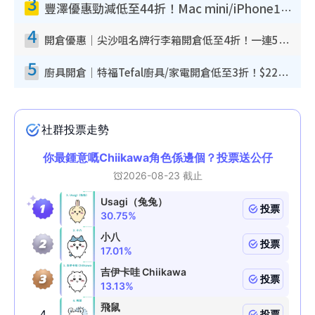
3
豐澤優惠勁減低至44折！Mac mini/iPhone17Pro大減價！廚房家電$220起
4
開倉優惠｜尖沙咀名牌行李箱開倉低至4折！一連5日 American Tourister/ace./Hallmark $200起！
5
廚具開倉｜特福Tefal廚具/家電開倉低至3折！$220起買平底鍋/炒鑊/湯煲！電飯煲/吸塵機/燙斗$418起