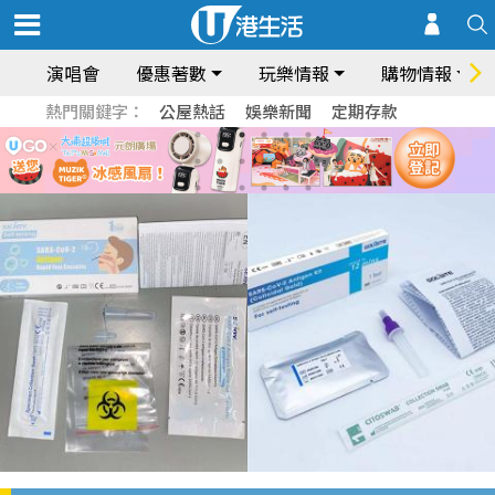
演唱會
優惠著數
玩樂情報
購物情報
熱門關鍵字：
公屋熱話
娛樂新聞
定期存款