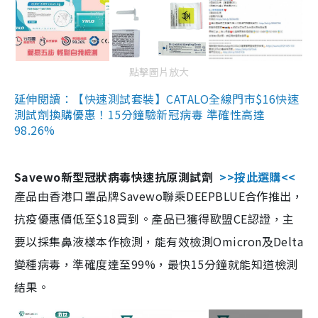
點擊圖片放大
延伸閱讀：【快速測試套裝】CATALO全線門市$16快速
測試劑換購優惠！15分鐘驗新冠病毒 準確性高達
98.26%
Savewo新型冠狀病毒快速抗原測試劑
>>按此選購<<
產品由香港口罩品牌Savewo聯乘DEEPBLUE合作推出，
抗疫優惠價低至$18買到。產品已獲得歐盟CE認證，主
要以採集鼻液樣本作檢測，能有效檢測Omicron及Delta
變種病毒，準確度達至99%，最快15分鐘就能知道檢測
結果。