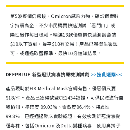
第5波疫情仍嚴峻，Omicron感染力強，確診個案數
字持續高企。不少市民購買快速測試「看門口」或
陽性後作每日檢測。精選13款優惠價快速測試套裝
$19以下買到，最平$10有交易！產品已獲衛生署認
可，或通過歐盟標準，最快10分鐘知結果。
DEEPBLUE 新型冠狀病毒抗原檢測試劑
>>按此選購<<
產品現時於HK Medical Mask官網有售，優惠價只要
$18/件。產品已獲得歐盟CE1434認證，可供民眾進行自
我檢測。準確度 99.03%、靈敏度96.4%、特異性
99.8%，已經通過臨床實驗認證，有效檢測新冠病毒變
種毒株，包括Omicron 及Delta變種病毒。使用鼻拭子