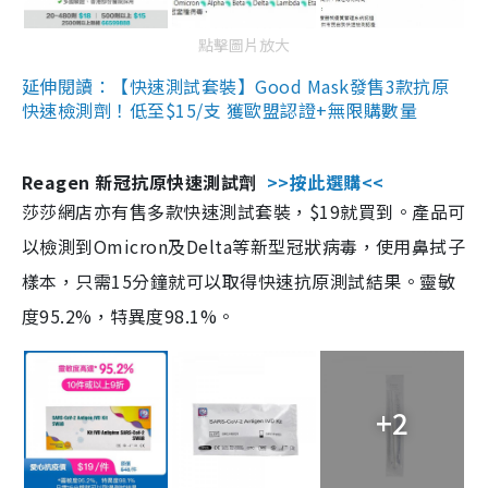
點擊圖片放大
延伸閱讀：【快速測試套裝】Good Mask發售3款抗原
快速檢測劑！低至$15/支 獲歐盟認證+無限購數量
Reagen 新冠抗原快速測試劑
>>按此選購<<
莎莎網店亦有售多款快速測試套裝，$19就買到。產品可
以檢測到Omicron及Delta等新型冠狀病毒，使用鼻拭子
樣本，只需15分鐘就可以取得快速抗原測試結果。靈敏
度95.2%，特異度98.1%。
+2