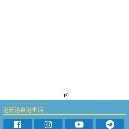
港玩港食港生活