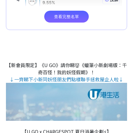
【新會員限定】《U GO》請你睇👹《蠟筆小新劇場版：千
奇百怪！我的妖怪假期》！
↓一齊睇下小新同妖怪朋友們點樣聯手拯救屋企人啦↓
【U GO x CHARGESPOT 夏日消暑企劃⚡】