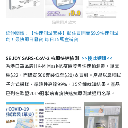
點擊圖片放大
延伸閱讀：【快速測試套裝】鄰住買開賣$9.9快速測試
劑！最快即日發貨 每日15萬盒補貨
SEJOY SARS-CoV-2 抗原快速檢測
>>按此選購<<
香港口罩品牌HK-M Mask抗疫價發售快速檢測劑，單支
裝$22，而購買500套裝低至$20/支買到。產品以鼻咽拭
子方式採樣，準確性高達99%，15分鐘就知結果。產品
已列在歐盟2019冠狀病毒病快速抗原測試通用名單。