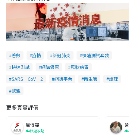
著數
疫情
新冠肺炎
快速測試套裝
快速測試
網購優惠
冠狀病毒
SARS－CoV－2
網購平台
衞生署
護理
歐盟
更多真實評價
風傳媒
營養教
旅遊攻略
生