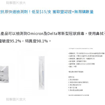
點擊圖片放大
3款抗原快速檢測劑！低至$15/支 獲歐盟認證+無限購數量
品可以檢測到Omicron及Delta等新型冠狀病毒，使用鼻拭
度95.2%，特異度98.1%。
點擊圖片放大