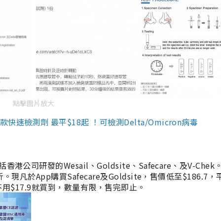
點擊圖片放大
檢測劑 最平$18起 ！可檢測Delta/Omicron病毒
研發的Wesail、Goldsite、Safecare、及V-Chek。
凡於App購買Safecare及Goldsite，售價低至$186.7
均不用$17.9就買到，數量有限，售完即止。