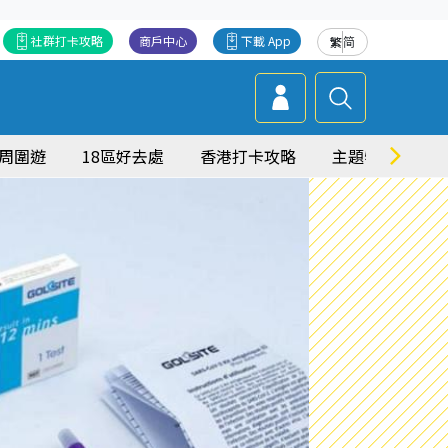
社群打卡攻略
商戶中心
下載 App
繁
简
周圍遊
18區好去處
香港打卡攻略
主題特集