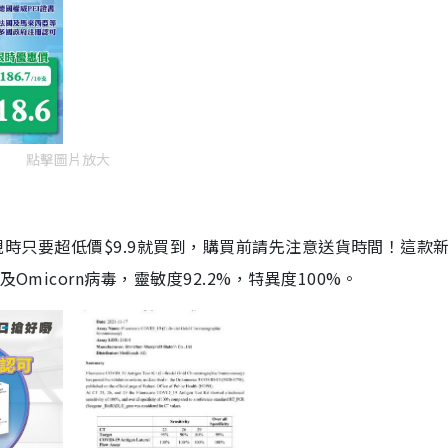
點擊圖片放大
劑，現時只要超低價$9.9就買到，購買前請先注意送貨時間！這款
Omicorn病毒，靈敏度92.2%，特異度100%。