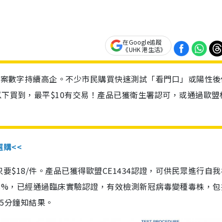
在Google追蹤
《UHK 港生活》
診個案數字持續高企。不少市民購買快速測試「看門口」或陽性後
以下買到，最平$10有交易！產品已獲衛生署認可，或通過歐盟
選購<<
惠價只要$18/件。產品已獲得歐盟CE1434認證，可供民眾進行自
性99.8%，已經通過臨床實驗認證，有效檢測新冠病毒變種毒株，
，15分鐘知結果。