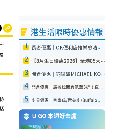
港生活限時優惠情報
1
作
長者優惠｜OK便利店推樂悠咭優惠！買麵包/牛奶/保健品拍卡即減
標
2
【8月生日優惠2026】全港85大食買玩著數攻略 自助餐/火鍋放題同行免費＋誠品/DONKI送現金券
3
開倉優惠｜銅鑼灣MICHAEL KORS開倉低至17折！直擊$500起買手袋/銀包/鞋款 必買經典Jet Set系列
4
開倉優惠｜馬拉松開倉低至3折！直擊$99起買adidas／New Balance／Puma鞋款 STANLEY保溫杯劈價至$119起
5
我檢
廚具優惠｜普樂氏/意美廚/Buffalo廚具低至3折！$89起買煎鍋／炒鑊／個人鍋 同場小家電激減至$99起
包括
U GO 本週好去處