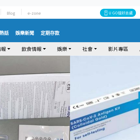
Blog
e-zone
U GO搵好去處
熱話
娛樂新聞
定期存款
情報
飲食情報
娛樂
社會
影片專區