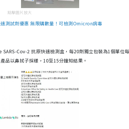
點擊圖片放大
測試劑優惠 無限購數量！可檢測Omicron病毒
are SARS-Cov-2 抗原快速檢測盒，每20劑獨立包裝為1個單位
5。產品以鼻拭子採樣，10至15分鐘知結果。