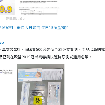
點擊圖片放大
速測試劑！最快即日發貨 每日15萬盒補貨
<<
，單支裝$22，而購買500套裝低至$20/支買到。產品以鼻咽
品已列在歐盟2019冠狀病毒病快速抗原測試通用名單。