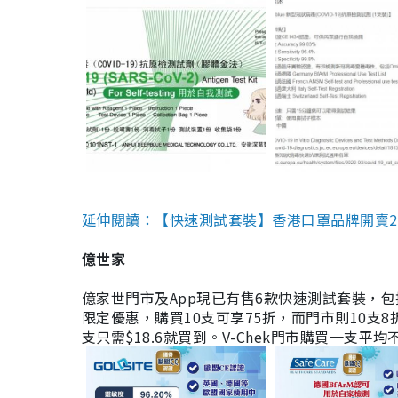
延伸閱讀：【快速測試套裝】香港口罩品牌開賣2款快速
億世家
億家世門市及App現已有售6款快速測試套裝，包括香港公司
限定優惠，購買10支可享75折，而門市則10支8折。現
支只需$18.6就買到。V-Chek門市購買一支平