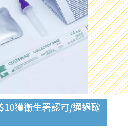
$10獲衛生署認可/通過歐