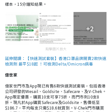
樣本，15分鐘知結果。
+2
點擊圖片放大
延伸閱讀：【快速測試套裝】香港口罩品牌開賣2款快速
檢測劑 最平$18起 ！可檢測Delta/Omicron病毒
億世家
億家世門市及App現已有售6款快速測試套裝，包括香港
公司研發的Wesail、Goldsite、Safecare、及V-Chek。
App限定優惠，購買10支可享75折，而門市則10支8
折。現凡於App購買Safecare及Goldsite，售價低至
$186.7，平均每支只需$18.6就買到。V-Chek門市購買