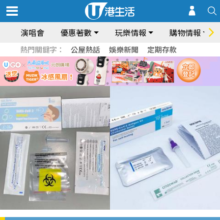
演唱會
優惠著數
玩樂情報
購物情報
熱門關鍵字：
公屋熱話
娛樂新聞
定期存款