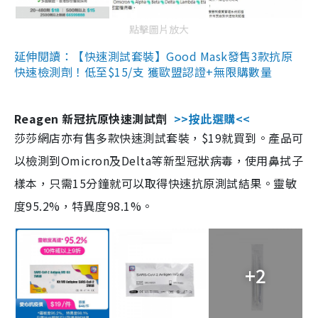
點擊圖片放大
延伸閱讀：【快速測試套裝】Good Mask發售3款抗原
快速檢測劑！低至$15/支 獲歐盟認證+無限購數量
Reagen 新冠抗原快速測試劑
>>按此選購<<
莎莎網店亦有售多款快速測試套裝，$19就買到。產品可
以檢測到Omicron及Delta等新型冠狀病毒，使用鼻拭子
樣本，只需15分鐘就可以取得快速抗原測試結果。靈敏
度95.2%，特異度98.1%。
+2