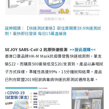
點擊圖片放大
延伸閱讀：【快速測試套裝】鄰住買開賣$9.9快速測試
劑！最快即日發貨 每日15萬盒補貨
SEJOY SARS-CoV-2 抗原快速檢測
>>按此選購<<
香港口罩品牌HK-M Mask抗疫價發售快速檢測劑，單支
裝$22，而購買500套裝低至$20/支買到。產品以鼻咽拭
子方式採樣，準確性高達99%，15分鐘就知結果。產品
已列在歐盟2019冠狀病毒病快速抗原測試通用名單。