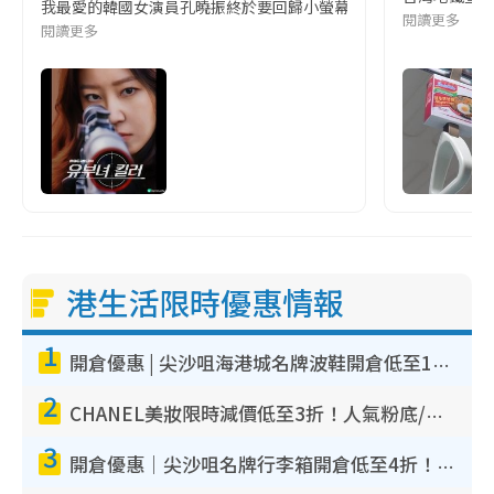
我最愛的韓國女演員孔曉振終於要回歸小螢幕啦!這次的劇本改編自同名
閱讀更多
閱讀更多
港生活限時優惠情報
1
開倉優惠 | 尖沙咀海港城名牌波鞋開倉低至1折！On鞋$899起／Joy&Peace鞋履$98起
2
CHANEL美妝限時減價低至3折！人氣粉底/唇膏/精華液低至$275！COCO香水都有平
3
開倉優惠｜尖沙咀名牌行李箱開倉低至4折！一連5日 American Tourister/ace./Hallmark $200起！