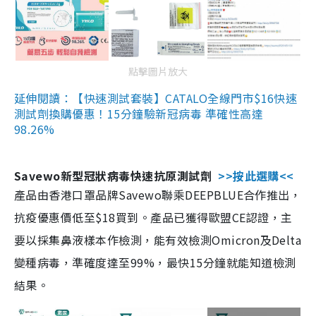
點擊圖片放大
延伸閱讀：【快速測試套裝】CATALO全線門市$16快速
測試劑換購優惠！15分鐘驗新冠病毒 準確性高達
98.26%
Savewo新型冠狀病毒快速抗原測試劑
>>按此選購<<
產品由香港口罩品牌Savewo聯乘DEEPBLUE合作推出，
抗疫優惠價低至$18買到。產品已獲得歐盟CE認證，主
要以採集鼻液樣本作檢測，能有效檢測Omicron及Delta
變種病毒，準確度達至99%，最快15分鐘就能知道檢測
結果。