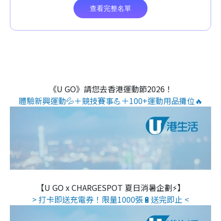
《U GO》請您去香港運動節2026！
體驗新興運動💦＋競技賽事💪＋100+運動用品攤位🔥
【U GO x CHARGESPOT 夏日消暑企劃⚡】
> 打卡即送充電券！限量1000張🔋送完即止 <