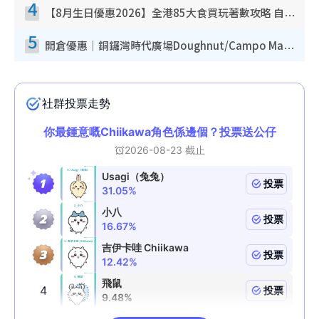
4
【8月生日優惠2026】全港85大食買玩著數攻略 自助餐/火鍋放題同行免費＋誠品/DONKI送現金券
5
開倉優惠｜銅鑼灣時代廣場Doughnut/Campo Marzio開倉低至1折！背囊、書包、手袋劈價$200起