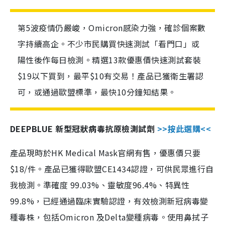
第5波疫情仍嚴峻，Omicron感染力強，確診個案數
字持續高企。不少市民購買快速測試「看門口」或
陽性後作每日檢測。精選13款優惠價快速測試套裝
$19以下買到，最平$10有交易！產品已獲衛生署認
可，或通過歐盟標準，最快10分鐘知結果。
DEEPBLUE 新型冠狀病毒抗原檢測試劑
>>按此選購<<
產品現時於HK Medical Mask官網有售，優惠價只要
$18/件。產品已獲得歐盟CE1434認證，可供民眾進行自
我檢測。準確度 99.03%、靈敏度96.4%、特異性
99.8%，已經通過臨床實驗認證，有效檢測新冠病毒變
種毒株，包括Omicron 及Delta變種病毒。使用鼻拭子