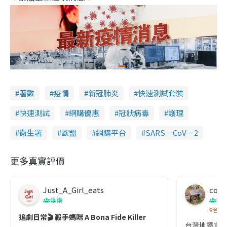
著數
疫情
新冠肺炎
快速測試套裝
快速測試
網購優惠
冠狀病毒
護理
衞生署
歐盟
網購平台
SARS－CoV－2
更多真實評價
Just_A_Girl_eats
co c
娛樂
吹
台灣
追劇日常🎬 殺手媽咪 A Bona Fide Killer
台灣地鐵宣