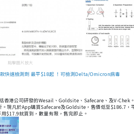
點擊圖片放大
檢測劑 最平$18起 ！可檢測Delta/Omicron病毒
研發的Wesail、Goldsite、Safecare、及V-Chek。
凡於App購買Safecare及Goldsite，售價低至$186.7
均不用$17.9就買到，數量有限，售完即止。