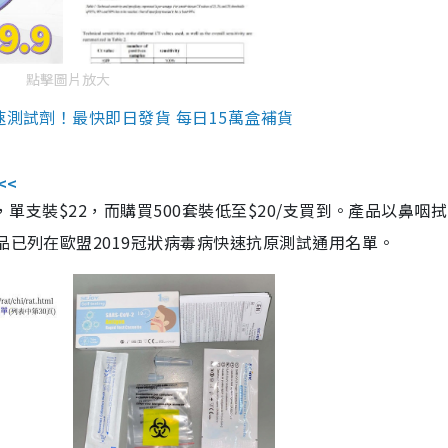
點擊圖片放大
速測試劑！最快即日發貨 每日15萬盒補貨
<<
，單支裝$22，而購買500套裝低至$20/支買到。產品以鼻咽
品已列在歐盟2019冠狀病毒病快速抗原測試通用名單。