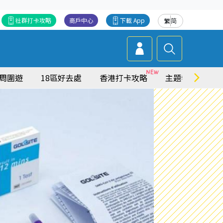
社群打卡攻略
商戶中心
下載 App
繁
简
周圍遊
18區好去處
香港打卡攻略
主題特集