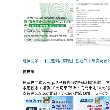
延伸閱讀：【快速測試套裝】香港口罩品牌開賣2款快速
億世家
億家世門市及App現已有售6款快速測試套裝，包括香港公司
限定優惠，購買10支可享75折，而門市則10支8折。現
支只需$18.6就買到。V-Chek門市購買一支平