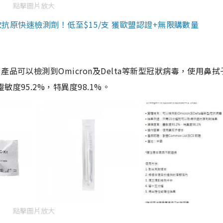
點擊圖片放大
3款抗原快速檢測劑！低至$15/支 獲歐盟認證+無限購數量
品可以檢測到Omicron及Delta等新型冠狀病毒，使用鼻拭
度95.2%，特異度98.1%。
點擊圖片放大