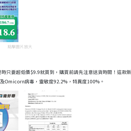
點擊圖片放大
劑，現時只要超低價$9.9就買到，購買前請先注意送貨時間！這款
Omicorn病毒，靈敏度92.2%，特異度100%。