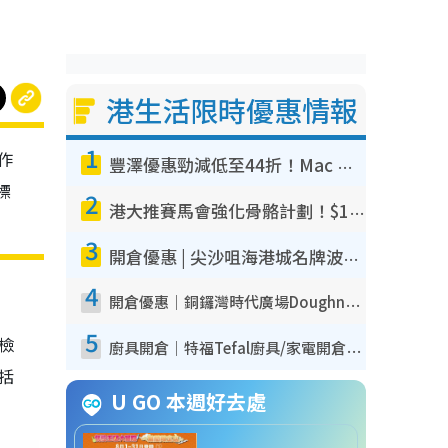
港生活限時優惠情報
1
作
豐澤優惠勁減低至44折！Mac mini/iPhone17Pro大減價！廚房家電$220起
標
2
港大推賽馬會強化骨骼計劃！$100骨質密度X光檢查 完成免費運動訓練送超市禮券！附參加資格
3
開倉優惠 | 尖沙咀海港城名牌波鞋開倉低至1折！On鞋$899起／Joy&Peace鞋履$98起
4
開倉優惠｜銅鑼灣時代廣場Doughnut/Campo Marzio開倉低至1折！背囊、書包、手袋劈價$200起
5
我檢
廚具開倉｜特福Tefal廚具/家電開倉低至3折！$220起買平底鍋/炒鑊/湯煲！電飯煲/吸塵機/燙斗$418起
包括
U GO 本週好去處