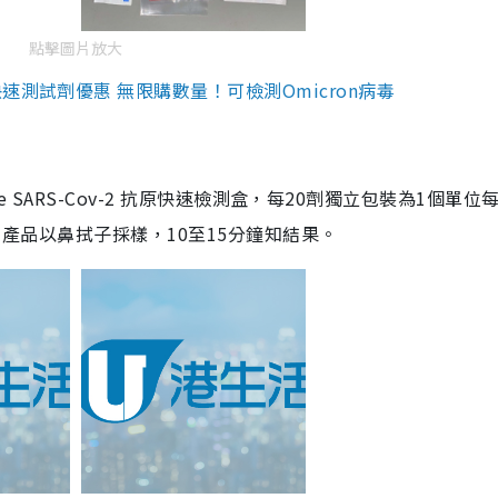
點擊圖片放大
測試劑優惠 無限購數量！可檢測Omicron病毒
are SARS-Cov-2 抗原快速檢測盒，每20劑獨立包裝為1個單位
5。產品以鼻拭子採樣，10至15分鐘知結果。