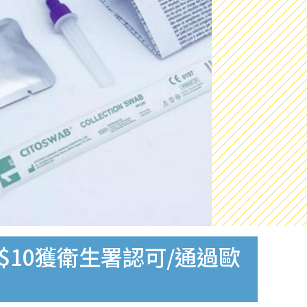
$10獲衛生署認可/通過歐