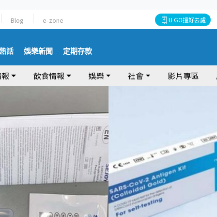
Blog
e-zone
U GO搵好去處
熱話
娛樂新聞
定期存款
情報
飲食情報
娛樂
社會
影片專區