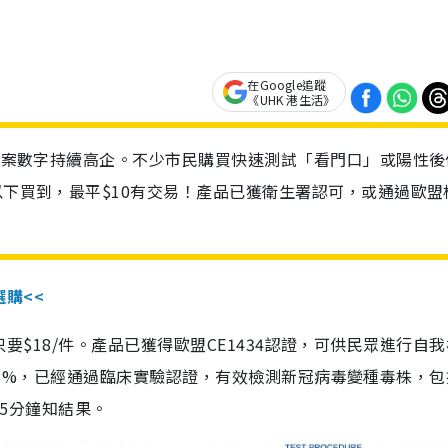
在Google追蹤
《UHK 港生活》
診個案數字持續高企。不少市民購買快速測試「看門口」或陽性後
以下買到，最平$10有交易！產品已獲衛生署認可，或通過歐盟
選購<<
惠價只要$18/件。產品已獲得歐盟CE1434認證，可供民眾進行自
性99.8%，已經通過臨床實驗認證，有效檢測新冠病毒變種毒株，
，15分鐘知結果。